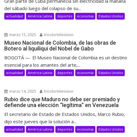
Gran parte de Cuba permanecía sin electricidad la mañana
del sábado luego del colapso de su...
actualidad
América Latina
deportes
economia
Estados Unidos
marzo 15, 2025
tricolortelevision
Museo Nacional de Colombia, de las obras de
Botero al liquiliqui del Nobel de Gabo
BOGOTÁ — El Museo Nacional de Colombia es un destino
esencial para los amantes del arte,...
actualidad
América Latina
deportes
economia
Estados Unidos
marzo 14, 2025
tricolortelevision
Rubio dice que Maduro no debe ser premiado y
defiende una elección “legítima” en Venezuela
El secretario de Estado de Estados Unidos, Marco Rubio,
dijo este jueves que la solución a...
actualidad
América Latina
deportes
economia
Estados Unidos