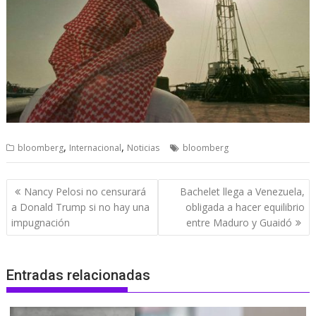
,
,
bloomberg
Internacional
Noticias
bloomberg
Navegación
Nancy Pelosi no censurará
Bachelet llega a Venezuela,
de
a Donald Trump si no hay una
obligada a hacer equilibrio
entradas
impugnación
entre Maduro y Guaidó
Entradas relacionadas