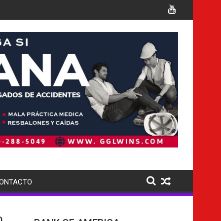
or múltiples cargos
Italia confirma la muerte de 7 nac
ONTACTO
0