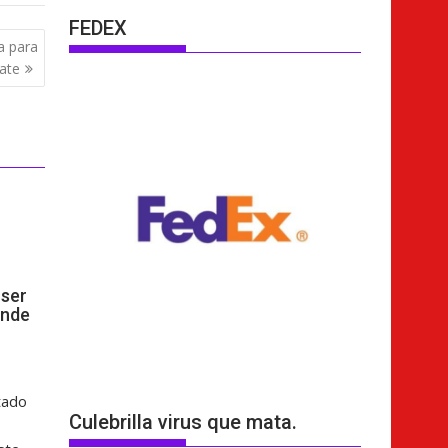
FEDEX
a para
bate
ser
ende
tado
Culebrilla virus que mata.