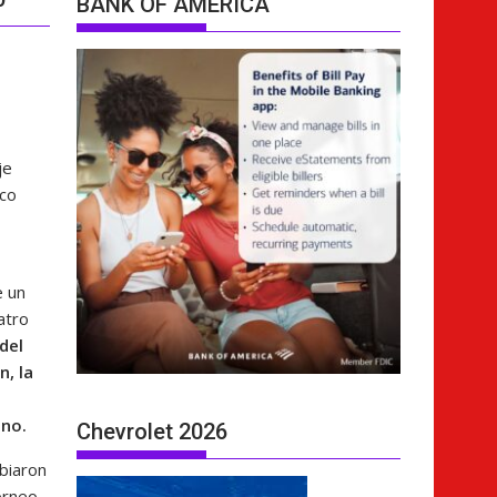
BANK OF AMERICA
je
oco
 un
atro
del
n, la
ano.
Chevrolet 2026
mbiaron
orneo