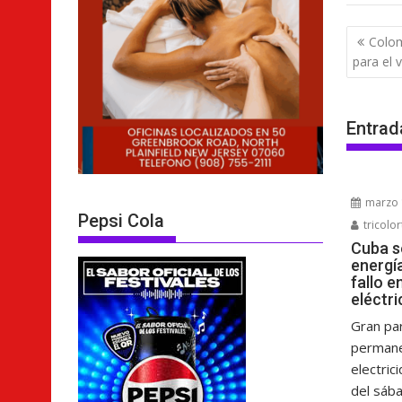
Nave
Colom
de
para el 
entra
Entrad
marzo 
Pepsi Cola
tricolor
Cuba s
energí
fallo e
eléctri
Gran pa
permane
electric
del sáb