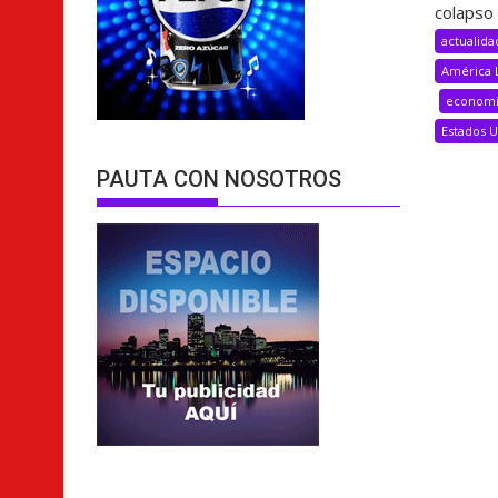
colapso 
actualida
América 
econom
Estados 
PAUTA CON NOSOTROS