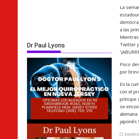
La semana
estadouni
demócrat
a las pri
Mientras 
Twitter 
Dr Paul Lyons
“¡ABURRI
Poco des
por brev
En la cu
con el pr
príncipe
se encont
alemana 
japonés 
Estados