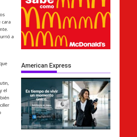
los
 cara
nte.
urrió a
 que
American Express
utin,
y el
mbién
iller
o