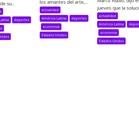
Marco Rubio, dijo e
los amantes del arte,...
de su...
jueves que la solució
actualidad
d
actualidad
América Latina
deportes
Latina
deportes
América Latina
depor
economia
ia
economia
Estados Unidos
Unidos
Estados Unidos