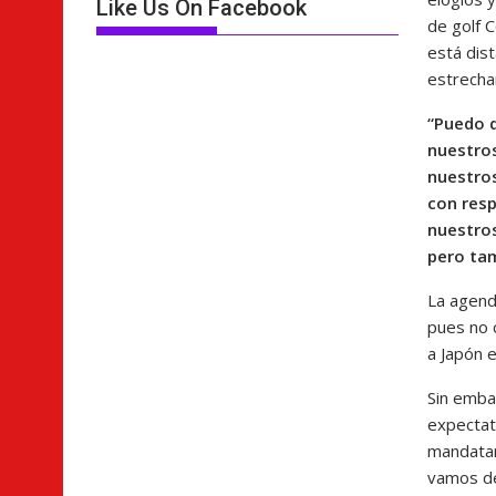
Like Us On Facebook
de golf C
está dis
estrecha
“Puedo 
nuestros
nuestros
con resp
nuestros
pero ta
La agend
pues no 
a Japón e
Sin emba
expectati
mandatar
vamos de