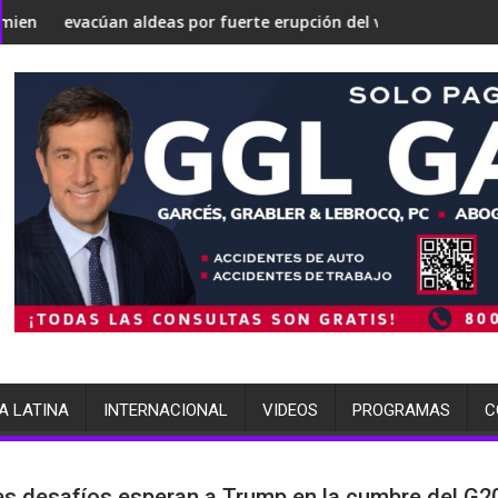
odría convertirse en una 'Gaza silenciosa'
el debate sobre su estrategia nuclear
n aldeas por fuerte erupción del volcán de Fuego
terminó arrestada p
A LATINA
INTERNACIONAL
VIDEOS
PROGRAMAS
C
s desafíos esperan a Trump en la cumbre del G2