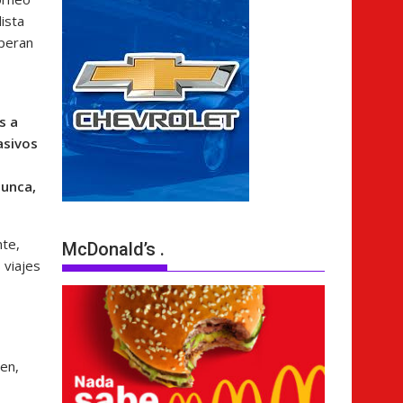
ista
operan
s a
asivos
nunca,
nte,
McDonald’s .
 viajes
ien,