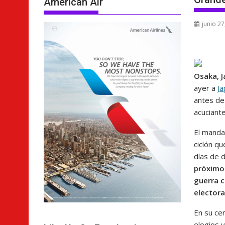
American Air
junio 27
Osaka, 
ayer a
J
antes de
acuciant
El manda
ciclón q
días de 
próximo 
guerra c
electora
En su cen
elogios y