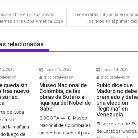
gación
bia y Chile en preparativos
Demócratas critican la economí
viernes en la Copa América 2019
los ricos en el primer de
das
as relacionadas
15, 2025
marzo 15, 2025
marzo 14, 2025
television
tricolortelevision
tricolortelevision
e queda sin
Museo Nacional de
Rubio dice que
a tras nuevo
Colombia, de las
Maduro no debe 
n su red
obras de Botero al
premiado y defi
ca
liquiliqui del Nobel de
una elección
Gabo
“legítima” en
rte de Cuba
Venezuela
BOGOTÁ — El Museo
cía sin
El secretario de Es
Nacional de Colombia es
idad la mañana
de Estados Unidos,
un destino esencial para
ado luego del