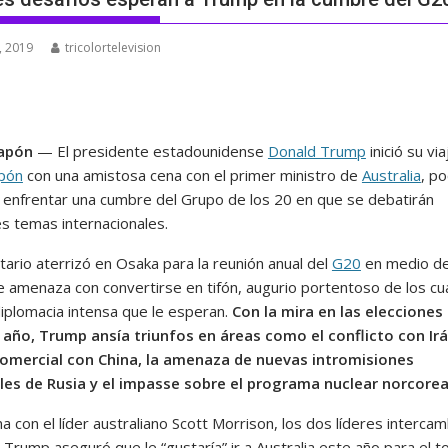
, 2019
tricolortelevision
Japón
— El presidente estadounidense
Donald Trump
inició su via
apón
con una amistosa cena con el primer ministro de
Australia
, p
 enfrentar una cumbre del Grupo de los 20 en que se debatirán
es temas internacionales.
tario aterrizó en Osaka para la reunión anual del
G20
en medio de
ue amenaza con convertirse en tifón, augurio portentoso de los cu
diplomacia intensa que le esperan.
Con la mira en las elecciones 
año, Trump ansía triunfos en áreas como el conflicto con Irá
omercial con China, la amenaza de nuevas intromisiones
les de Rusia y el impasse sobre el programa nuclear norcore
a con el líder australiano Scott Morrison, los dos líderes interca
 Trump aseguró que le “gustaría” ir a Australia este año para el t