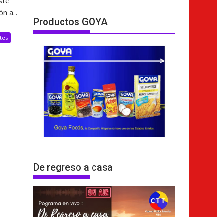
ste
n a...
Productos GOYA
tes
De regreso a casa