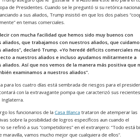
opa de Presidentes. Cuando se le preguntó si su retórica nacional
tanciando a sus aliados, Trump insistió en que los dos países “co
mente” en temas comerciales.
decir con mucha facilidad que hemos sido muy buenos con
 aliados, que trabajamos con nuestros aliados, que cuidamo
 aliados”, declaró Trump. «Yo heredé déficits comerciales m
ecto a nuestros aliados e incluso ayudamos militarmente a
 aliados. Así que nos vemos de la manera más positiva que 
mbién examinamos a nuestros aliados”.
a para los cuatro días está sembrada de riesgos para el preside
contará con la extravagante pompa que caracterizó sus recientes
 Inglaterra.
rgo los funcionarios de la
Casa Blanca
trataron de atemperar las
vas sobre la posibilidad de logros específicos aun cuando el
io se refirió a sus “competidores” en el extranjero: “Todo está b
 maravilla, vamos mucho mejor que cualquiera de ellos”.