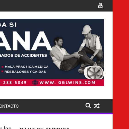
r múltiples cargos
Italia confirma la muerte de 7 naci
ONTACTO
r las