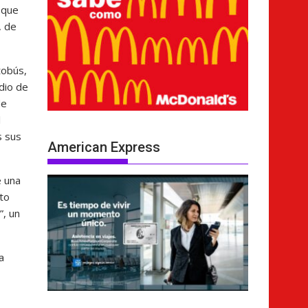
 que
, de
tobús,
dio de
de
l
s sus
American Express
e una
rto
”, un
a