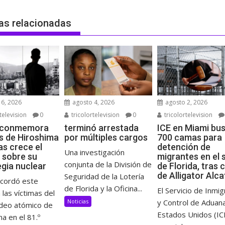
as relacionadas
6, 2026
agosto 4, 2026
agosto 2, 2026
television
0
tricolortelevision
0
tricolortelevision
 conmemora
terminó arrestada
ICE en Miami bu
s de Hiroshima
por múltiples cargos
700 camas para
as crece el
detención de
Una investigación
 sobre su
migrantes en el 
conjunta de la División de
egia nuclear
de Florida, tras 
de Alligator Alc
Seguridad de la Lotería
ecordó este
de Florida y la Oficina...
El Servicio de Inmig
 las víctimas del
Noticias
y Control de Aduan
eo atómico de
Estados Unidos (IC
a en el 81.º