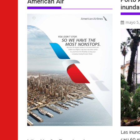
American Air
inunda
mayo 5,
Las inund
casi 60 