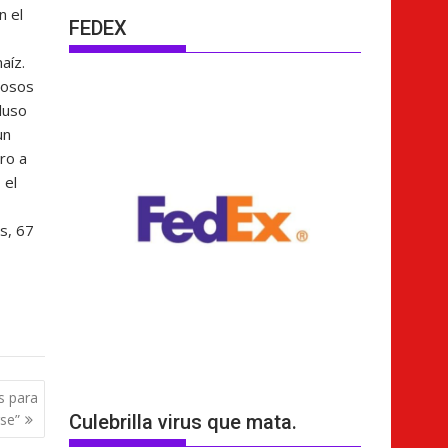
n el
FEDEX
aíz.
rosos
luso
un
ro a
 el
s, 67
s para
rse”
Culebrilla virus que mata.