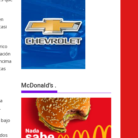
en
casi
rico
ación
encima
cas
McDonald’s .
la
.
 bajo
 dos