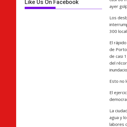
Like Us On Facebook
ayer gol
Los desb
interrum
300 local
El rápido
de Porto
de casi 1
del récor
inundaci
Esto no l
El ejerci
democrac
La ciuda
agua y l
labores 