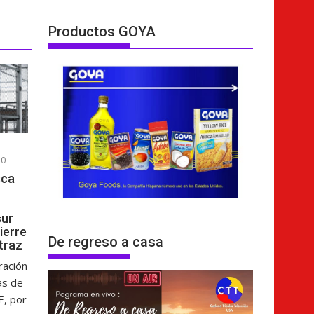
Productos GOYA
0
sca
sur
cierre
De regreso a casa
atraz
ración
as de
E, por