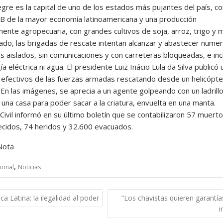
gre es la capital de uno de los estados más pujantes del país, co
IB de la mayor economía latinoamericana y una producción
ente agropecuaria, con grandes cultivos de soja, arroz, trigo y m
tado, las brigadas de rescate intentan alcanzar y abastecer nume
s aislados, sin comunicaciones y con carreteras bloqueadas, e inc
ía eléctrica ni agua. El presidente Luiz Inácio Lula da Silva publicó 
 efectivos de las fuerzas armadas rescatando desde un helicópte
En las imágenes, se aprecia a un agente golpeando con un ladrillo
una casa para poder sacar a la criatura, envuelta en una manta.
ivil informó en su último boletín que se contabilizaron 57 muerto
cidos, 74 heridos y 32.600 evacuados.
Nota
,
ional
Noticias
gación
ca Latina: la ilegalidad al poder
“Los chavistas quieren garantía
i
das