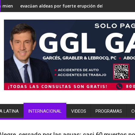
dría convertirse en una 'Gaza silenciosa'
l debate sobre su estrategia nuclear
n aldeas por fuerte erupción del volcán de Fuego
terminó arrestada po
A LATINA
INTERNACIONAL
VIDEOS
PROGRAMAS
C
Alegre, cercado por las aguas: casi 60 muertos po