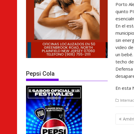
Porto Ale
quinto P
esencialm
En el es
municipio
sin energ
video de
un bebé. 
techo de 
Defensa C
Pepsi Cola
desapare
En esta 
Internac
Nave
Améri
de
entra