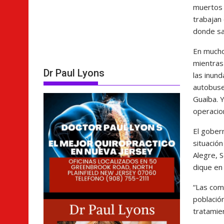
muertos e
trabajan 
donde sa
En muchos
mientras
Dr Paul Lyons
las inund
autobuses
Guaíba. 
operacio
El gober
situación
Alegre, 
dique en
“Las com
població
tratamie