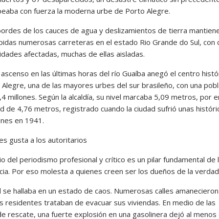
peaba con fuerza la moderna urbe de Porto Alegre.
ordes de los cauces de agua y deslizamientos de tierra mantien
pidas numerosas carreteras en el estado Rio Grande do Sul, con 
idades afectadas, muchas de ellas aisladas.
 ascenso en las últimas horas del río Guaíba anegó el centro histó
 Alegre, una de las mayores urbes del sur brasileño, con una pobl
,4 millones. Según la alcaldía, su nivel marcaba 5,09 metros, por 
d de 4,76 metros, registrado cuando la ciudad sufrió unas históri
ones en 1941.
es gusta a los autoritarios
cio del periodismo profesional y crítico es un pilar fundamental de 
ia. Por eso molesta a quienes creen ser los dueños de la verdad
d se hallaba en un estado de caos. Numerosas calles amanecieron
os residentes trataban de evacuar sus viviendas. En medio de las
de rescate, una fuerte explosión en una gasolinera dejó al menos