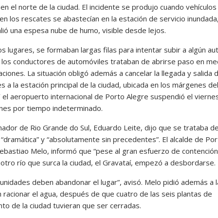
n el norte de la ciudad. El incidente se produjo cuando vehículos
en los rescates se abastecían en la estación de servicio inundada
lió una espesa nube de humo, visible desde lejos.
 lugares, se formaban largas filas para intentar subir a algún au
 los conductores de automóviles trataban de abrirse paso en me
aciones. La situación obligó además a cancelar la llegada y salida 
 a la estación principal de la ciudad, ubicada en los márgenes de
Y el aeropuerto internacional de Porto Alegre suspendió el vierne
nes por tiempo indeterminado.
nador de Rio Grande do Sul, Eduardo Leite, dijo que se trataba d
 “dramática” y “absolutamente sin precedentes”. El alcalde de Po
Sebastiao Melo, informó que “pese al gran esfuerzo de contención
 otro río que surca la ciudad, el Gravataí, empezó a desbordarse.
unidades deben abandonar el lugar”, avisó. Melo pidió además a l
n racionar el agua, después de que cuatro de las seis plantas de
nto de la ciudad tuvieran que ser cerradas.