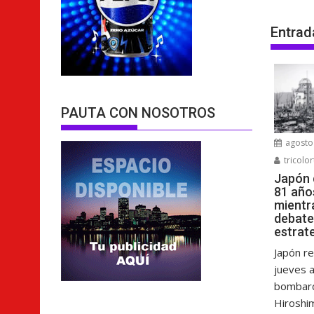
Entrad
PAUTA CON NOSOTROS
agosto 
tricolor
Japón
81 año
mientr
debate
estrat
Japón r
jueves a
bombard
Hiroshim