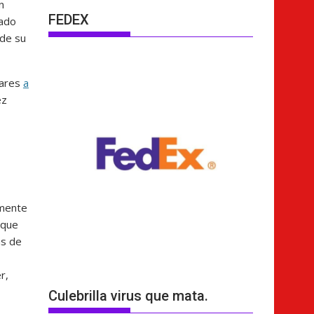
n
FEDEX
rado
 de su
lares
a
ez
lmente
que
as de
r,
Culebrilla virus que mata.