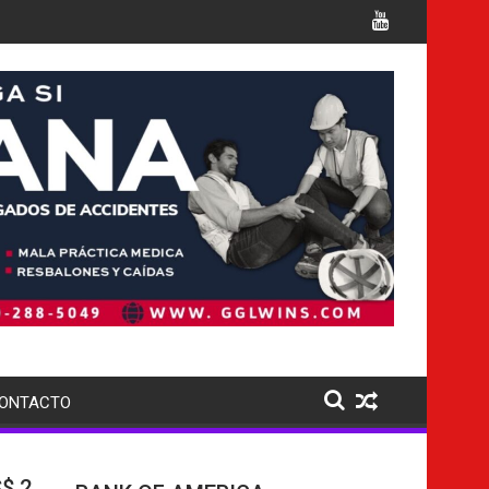
NU advierten que Cuba podría convertirse en una 'Gaza silencios
oshima mientras crece el debate sobre su estrategia nuclear
evacúan aldeas por fuerte erupción del volcán
ONTACTO
S$ 2