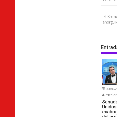
Internac
Nave
Kiern
de
enorgull
entra
Entrad
agosto 
tricolor
Senado
Unidos
exabog
del pr