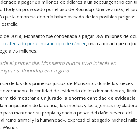
ndenado a pagar 80 millones de dólares a un septuagenario con u
no Hodgkin provocado por el uso de Roundup. Una vez más, el ju
ó que la empresa debería haber avisado de los posibles peligros
 estrella.
o de 2018, Monsanto fue condenada a pagar 289 millones de dó
nero afectado por el mismo tipo de cáncer
, una cantidad que un ju
uego a 78 millones.
sde el primer día, Monsanto nunca tuvo interés en
eriguar si Roundup era seguro
encia de los dos primeros juicios de Monsanto, donde los jueces
n severamente la cantidad de evidencia de los demandantes, fina
ermitió mostrar a un jurado la enorme cantidad de evidencia
a manipulación de la ciencia, los medios y las agencias regulador
 para mantener su propia agenda a pesar del daño severo del
al reino animal y la humanidad», expresó el abogado Michael Mille
e Wisner.