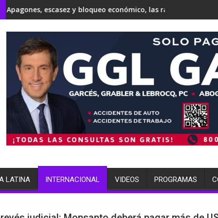
a'
idente Donald Trump, Todd Blanche, como fiscal general
 y bloqueo económico, las razones por las que expertos de la O
Japón conmemora 81 años de Hir
A LATINA
INTERNACIONAL
VIDEOS
PROGRAMAS
C
revés judicial: Monsanto deberá pagar más de U