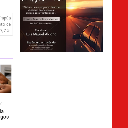
 Papúa
oto de
7,7
0
da
rgos