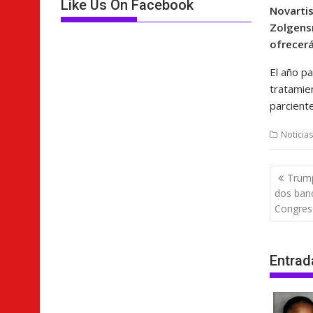
Like Us On Facebook
Novartis
Zolgensm
ofrecerá
El año p
tratamie
parcient
Noticias
Nave
Trump
de
dos banc
entra
Congre
Entrad