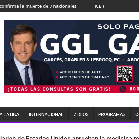
erte de 7 nacionales
ICE en Miami busca 700 camas para d
A LATINA
INTERNACIONAL
VIDEOS
PROGRAMAS
C
dades de Estados Unidos aprueban la medicina 