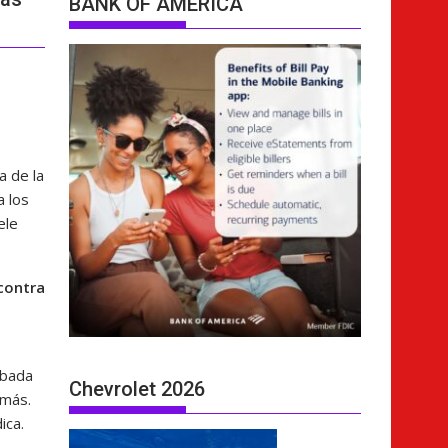
BANK OF AMERICA
a de la
a los
ele
 contra
obada
Chevrolet 2026
 más.
ica.