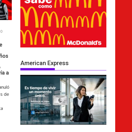
0
e
años
American Express
o
ía a
anuló
os de
ta