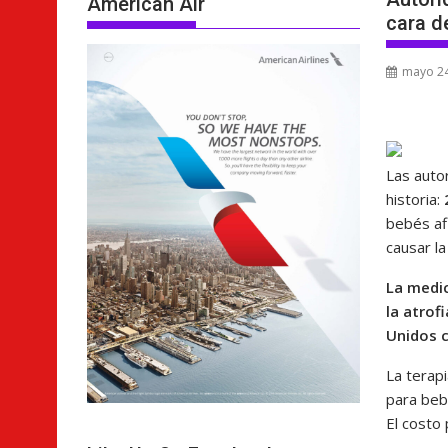
American Air
cara de
mayo 24
Las auto
historia:
bebés af
causar l
La medi
la atrof
Unidos 
La terap
para beb
El costo