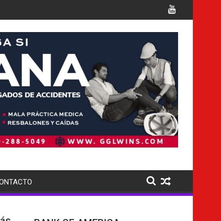
etención de migrantes en el sur de Florida, tras cierre de Allig
el país busca extraditar a sus nacionales en cas
ONTACTO
más