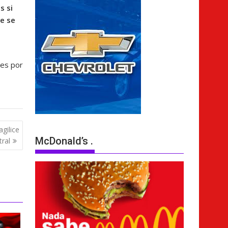
s si
e se
res por
gilice
McDonald’s .
tral