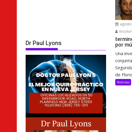
agosto 
tricolor
termin
Dr Paul Lyons
por mú
Una inve
conjunta
Segurida
de Florid
Noticias