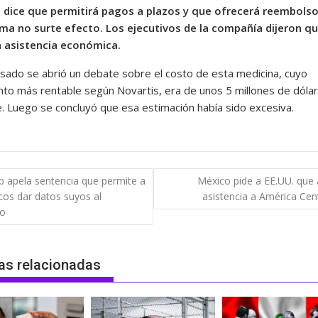
 dice que permitirá pagos a plazos y que ofrecerá reembolso
a no surte efecto. Los ejecutivos de la compañía dijeron qu
 asistencia económica.
asado se abrió un debate sobre el costo de esta medicina, cuyo
nto más rentable según Novartis, era de unos 5 millones de dóla
e. Luego se concluyó que esa estimación había sido excesiva.
gación
 apela sentencia que permite a
México pide a EE.UU. que a
os dar datos suyos al
asistencia a América Cen
das
so
as relacionadas