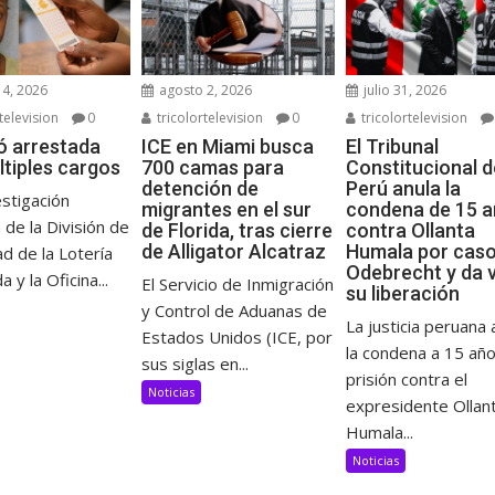
4, 2026
agosto 2, 2026
julio 31, 2026
television
0
tricolortelevision
0
tricolortelevision
ó arrestada
ICE en Miami busca
El Tribunal
ltiples cargos
700 camas para
Constitucional d
detención de
Perú anula la
stigación
migrantes en el sur
condena de 15 
 de la División de
de Florida, tras cierre
contra Ollanta
de Alligator Alcatraz
Humala por cas
d de la Lotería
Odebrecht y da v
a y la Oficina...
El Servicio de Inmigración
su liberación
y Control de Aduanas de
La justicia peruana 
Estados Unidos (ICE, por
la condena a 15 añ
sus siglas en...
prisión contra el
Noticias
expresidente Ollan
Humala...
Noticias