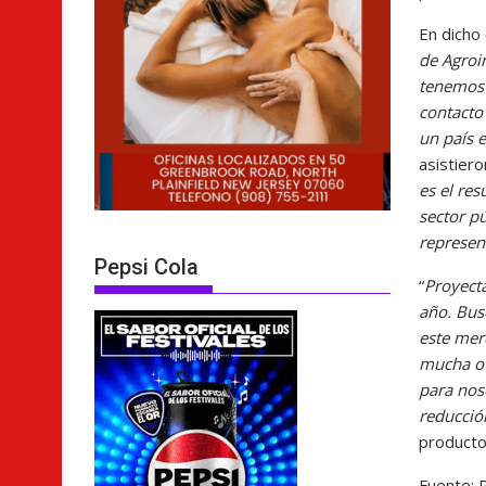
En dicho
de Agroi
tenemos 
contacto
un país e
asistier
es el re
sector p
represen
Pepsi Cola
“
Proyect
año. Bus
este mer
mucha of
para nos
reducció
product
Fuente: 