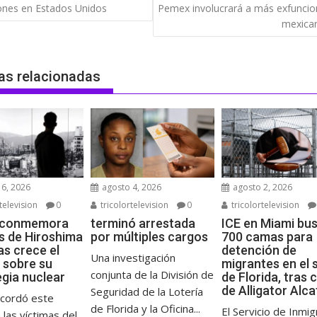
ones en Estados Unidos
Pemex involucrará a más exfuncio
das
mexica
as relacionadas
6, 2026
agosto 4, 2026
agosto 2, 2026
television
0
tricolortelevision
0
tricolortelevision
 conmemora
terminó arrestada
ICE en Miami bu
s de Hiroshima
por múltiples cargos
700 camas para
as crece el
detención de
Una investigación
 sobre su
migrantes en el 
conjunta de la División de
egia nuclear
de Florida, tras 
de Alligator Alc
Seguridad de la Lotería
ecordó este
de Florida y la Oficina...
El Servicio de Inmig
 las víctimas del