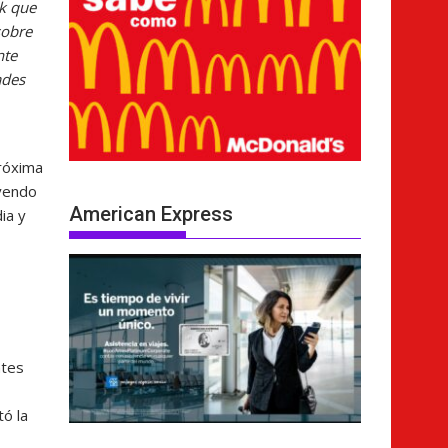
ek que
sobre
nte
ades
próxima
uyendo
American Express
ia y
ntes
ó la