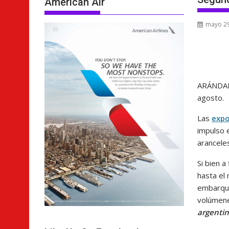
American Air
mayo 29
ARÁNDAN
agosto.
Las
expo
impulso 
arancele
Si bien a
hasta el
embarque
volúmene
argentin