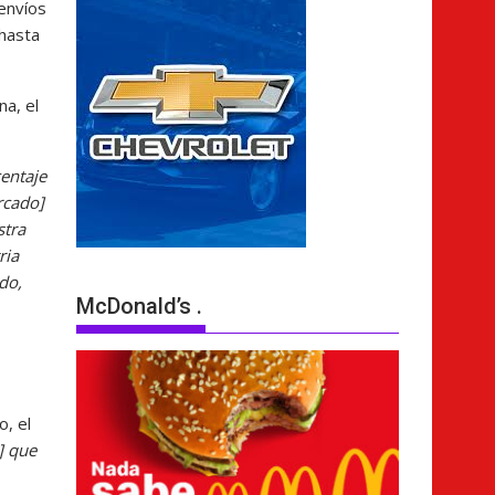
envíos
hasta
a, el
entaje
rcado]
stra
ria
do,
McDonald’s .
o, el
] que