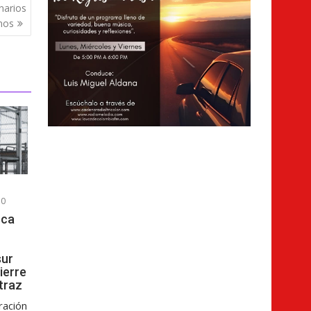
narios
nos
0
sca
sur
cierre
atraz
ración