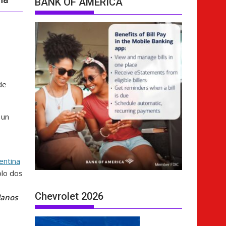
BANK OF AMERICA
de
 un
entina
olo dos
Chevrolet 2026
danos