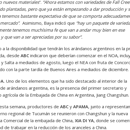
 nuevos materiales
”.
“Ahora estamos con variedades de Fall Cre
ido plantadas, pero que ya están empezando a dar producción y 
ya tenemos bastante expectativa de que se comporta adecuadame
 mercado”
. Asimismo, Baya indicó que
“hay un paquete de varied
mente tenemos muchísima fe que van a andar muy bien en ese
y que van a ser apreciadas por su sabor”.
 a la disponibilidad que tendrán los arándanos argentinos en la 
da, desde
ABC
indicaron que deberían comenzar en el NOA, incl
y Salta a mediados de agosto, luego el NEA con fruta de Concord
do con la parte tardía de Buenos Aires a mediados de diciembre.
A.
Uno de los elementos que ha sido destacado al interior de la
 de arándanos argentina, es la presencia del primer secretario y
 agrícola de la Embajada de China en Argentina, Jiang Changshun.
esta semana, productores de
ABC
y
APAMA
, junto a representa
erno regional de Tucumán se reunieron con Changshun y la nueva
a Comercial de la embajada de China,
XIA DI YA
, donde se coment
ad de trabajar en la reducción de los aranceles a China.