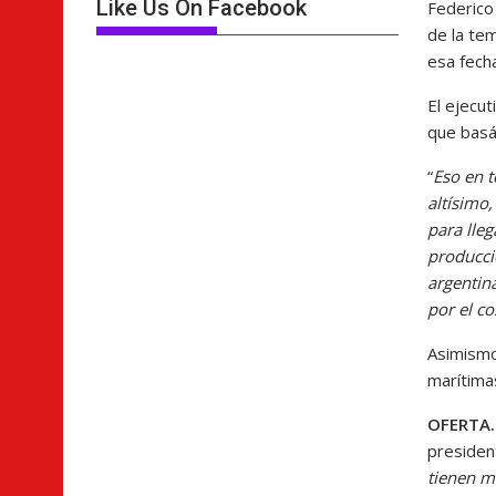
Like Us On Facebook
Federico
de la te
esa fech
El ejecu
que basá
“
Eso en t
altísimo,
para lle
producci
argentina
por el co
Asimismo
marítima
OFERTA
presiden
tienen m