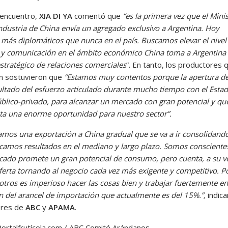
 encuentro,
XIA DI YA
comentó que
“es la primera vez que el Minis
ndustria de China envía un agregado exclusivo a Argentina. Hoy
más diplomáticos que nunca en el país. Buscamos elevar el nivel
 y comunicación en el ámbito económico China toma a Argentin
stratégico de relaciones comerciales
”. En tanto, los productores 
on sostuvieron que
“Estamos muy contentos porque la apertura d
sultado del esfuerzo articulado durante mucho tiempo con el Estad
úblico-privado, para alcanzar un mercado con gran potencial y qu
ta una enorme oportunidad para nuestro sector”.
amos una exportación a China gradual que se va a ir consolidand
camos resultados en el mediano y largo plazo. Somos consciente
cado promete un gran potencial de consumo, pero cuenta, a su v
erta tornando al negocio cada vez más exigente y competitivo. P
otros es imperioso hacer las cosas bien y trabajar fuertemente en
n del arancel de importación que actualmente es del 15%.”,
indica
ores de
ABC
y
APAMA
.
Portalfrutícola.com / ABC Comité Arándanos.