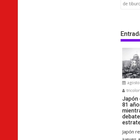
de
de tibur
entra
Entrad
agosto 
tricolor
Japón
81 año
mientr
debate
estrat
Japón r
jueves a