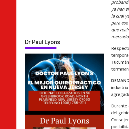
probando
ya han s
la cual 
para ese
que real
mercado 
Dr Paul Lyons
Respecto
tempora
Tucumán 
terminan
DEMAND
industria
agregado
Durante 
del gobi
Consejer
posibilid