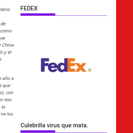
FEDEX
terio
 de
a como
que
e China
o y el
e
o año a
s que
ez, con
or eso
 la
ron los
Culebrilla virus que mata.