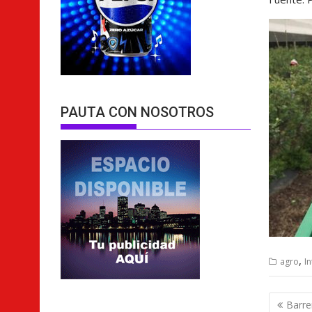
PAUTA CON NOSOTROS
,
agro
I
Nave
Barre