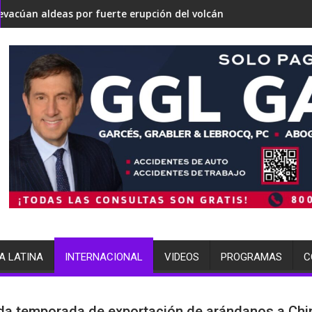
nvertirse en una 'Gaza silenciosa'
e sobre su estrategia nuclear
s por fuerte erupción del volcán de Fuego
terminó arrestada por múlti
A LATINA
INTERNACIONAL
VIDEOS
PROGRAMAS
C
a temporada de exportación de arándanos a Chi