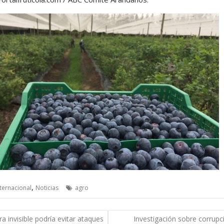
,
nternacional
Noticias
agro
gación
ra invisible podría evitar ataques
Investigación sobre corrupc