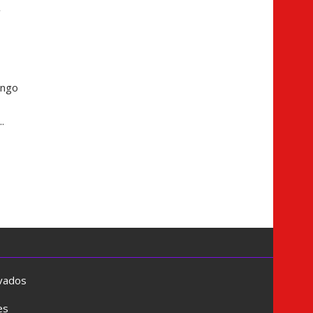
a
ingo
.
rvados
es