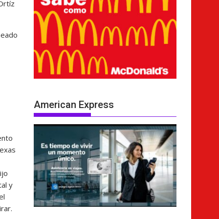
Ortíz
lpeado
American Express
ento
Texas
ijo
al y
el
rar.