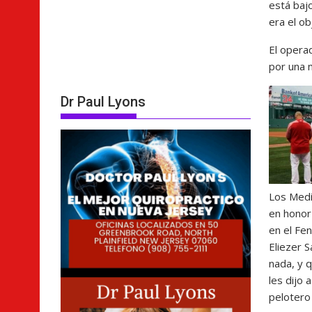
está bajo
era el ob
El opera
por una m
Dr Paul Lyons
Los Medi
en honor 
en el Fe
Eliezer S
nada, y q
les dijo
pelotero