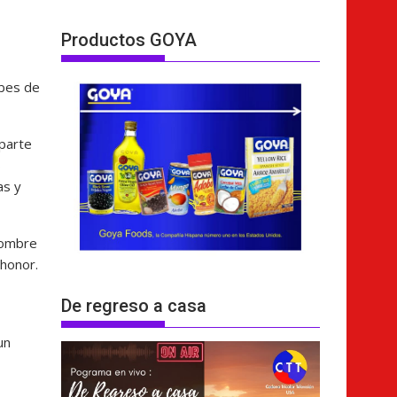
Productos GOYA
ubes de
 parte
s
as y
nombre
 honor.
De regreso a casa
un