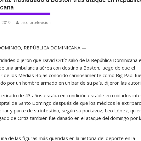
icana
, 2019
tricolortelevision
DOMINGO, REPÚBLICA DOMINICANA —
idades dijeron que David Ortíz salió de la República Dominicana e
de una ambulancia aérea con destino a Boston, luego de que el
r de los Medias Rojas conocido cariñosamente como Big Papi fu
o por un hombre armado en un bar de su país, dijeron las autor
a retirado de 43 años estaba en condición estable en cuidados int
spital de Santo Domingo después de que los médicos le extirparo
biliar y parte de su intestino, según su portavoz, Leo López, quien
ígado de Ortíz también fue dañado en el ataque del domingo por l
una de las figuras más queridas en la historia del deporte en la