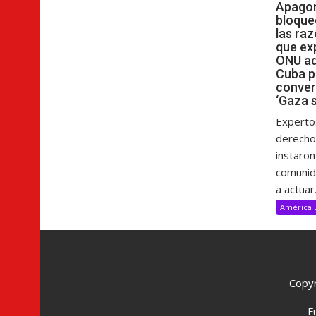
Apagon
bloque
las raz
que ex
ONU ad
Cuba p
conver
‘Gaza s
Experto
derech
instaron
comunida
a actuar.
América 
Copyr
F