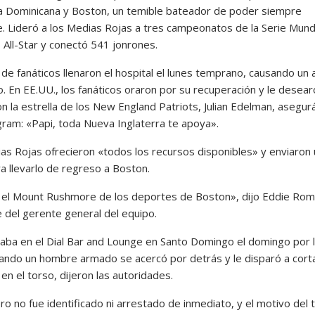
a Dominicana y Boston, un temible bateador de poder siempre
e. Lideró a los Medias Rojas a tres campeonatos de la Serie Mundi
 All-Star y conectó 541 jonrones.
de fanáticos llenaron el hospital el lunes temprano, causando un 
o. En EE.UU., los fanáticos oraron por su recuperación y le desear
n la estrella de los New England Patriots, Julian Edelman, asegur
gram: «Papi, toda Nueva Inglaterra te apoya».
as Rojas ofrecieron «todos los recursos disponibles» y enviaron 
a llevarlo de regreso a Boston.
 el Mount Rushmore de los deportes de Boston», dijo Eddie Rom
e del gerente general del equipo.
taba en el Dial Bar and Lounge en Santo Domingo el domingo por 
ando un hombre armado se acercó por detrás y le disparó a cort
 en el torso, dijeron las autoridades.
ero no fue identificado ni arrestado de inmediato, y el motivo del 