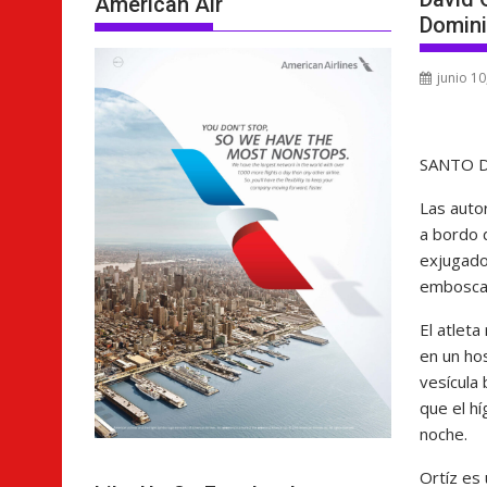
American Air
Domin
junio 10
SANTO 
Las autor
a bordo 
exjugado
emboscad
El atlet
en un ho
vesícula 
que el h
noche.
Ortíz es 