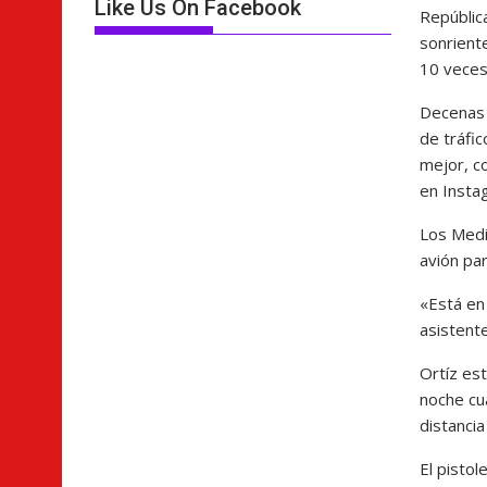
Like Us On Facebook
Repúblic
sonrient
10 veces
Decenas 
de tráfic
mejor, co
en Insta
Los Medi
avión par
«Está en
asistent
Ortíz es
noche cu
distancia
El pistol