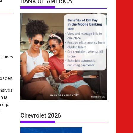
BANK OF AMERICA
l lunes
e
idades.
ensivos
n la
 dijo
a
Chevrolet 2026