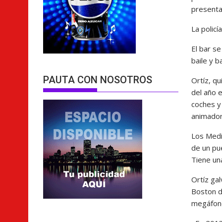
presenta
La policí
El bar s
baile y b
PAUTA CON NOSOTROS
Ortíz, q
del año 
coches y 
animador
Los Medi
de un pu
Tiene un
Ortíz ga
Boston d
megáfono