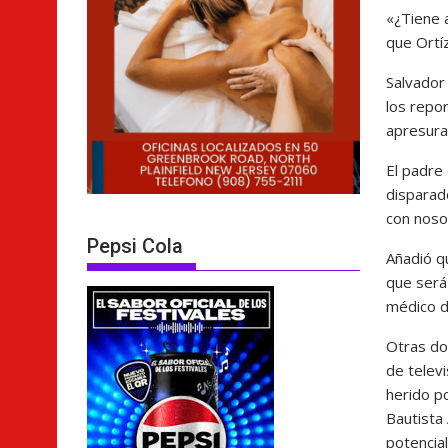
«¿Tiene 
que Ortí
Salvador
los repo
apresurab
El padre 
disparado
con noso
Pepsi Cola
Añadió q
que será
médico d
Otras do
de telev
herido po
Bautista 
potencia