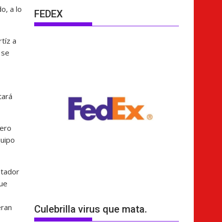
o, a lo
FEDEX
tíz a
 se
tará
pero
quipo
ntador
fue
eran
Culebrilla virus que mata.