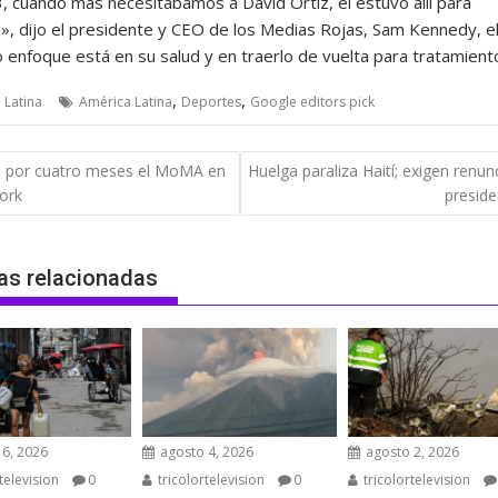
, cuando más necesitábamos a David Ortíz, él estuvo allí para
», dijo el presidente y CEO de los Medias Rojas, Sam Kennedy, el
 enfoque está en su salud y en traerlo de vuelta para tratamient
,
,
 Latina
América Latina
Deportes
Google editors pick
gación
a por cuatro meses el MoMA en
Huelga paraliza Haití; exigen renun
ork
preside
das
as relacionadas
6, 2026
agosto 4, 2026
agosto 2, 2026
television
0
tricolortelevision
0
tricolortelevision