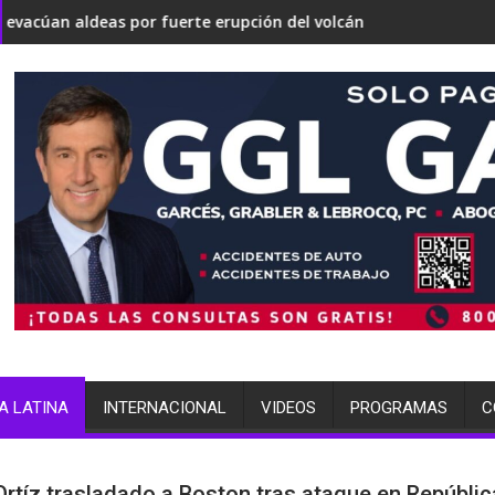
rtirse en una 'Gaza silenciosa'
obre su estrategia nuclear
or fuerte erupción del volcán de Fuego
terminó arrestada por múltipl
A LATINA
INTERNACIONAL
VIDEOS
PROGRAMAS
C
Ortíz trasladado a Boston tras ataque en Repúblic