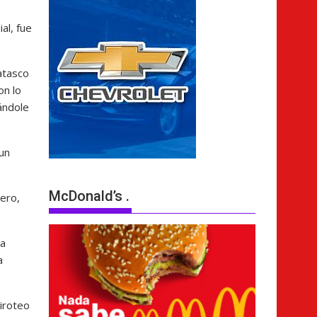
al, fue
atasco
on lo
ándole
un
McDonald’s .
ero,
la
a
tiroteo