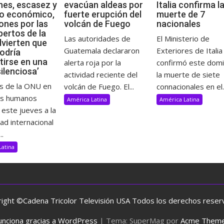
es, escasez y
evacúan aldeas por
Italia confirma l
o económico,
fuerte erupción del
muerte de 7
ones por las
volcán de Fuego
nacionales
pertos de la
Las autoridades de
El Ministerio de
vierten que
Guatemala declararon
Exteriores de Italia
odría
tirse en una
alerta roja por la
confirmó este dom
ilenciosa’
actividad reciente del
la muerte de siete
s de la ONU en
volcán de Fuego. El...
connacionales en el..
os humanos
América Latina
América Latina
 este jueves a la
d internacional
..
Latina
ight ©Cadena Tricolor Televisión USA Todos los derechos rese
unciona gracias a WordPress
|
Tema: SuperMag por
Acme Them