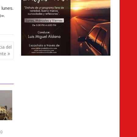
 lunes.
o».
cia del
nte
0