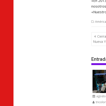
«En 2013
nosotros
«Nuestro
América
Nave
Cierr
de
Nueva Y
entra
Entrad
agosto 
tricolor