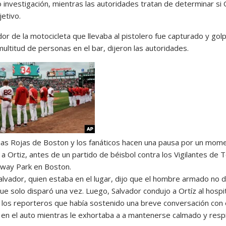
 investigación, mientras las autoridades tratan de determinar si 
jetivo.
dor de la motocicleta que llevaba al pistolero fue capturado y go
ultitud de personas en el bar, dijeron las autoridades.
as Rojas de Boston y los fanáticos hacen una pausa por un mom
a Ortiz, antes de un partido de béisbol contra los Vigilantes de 
nway Park en Boston.
alvador, quien estaba en el lugar, dijo que el hombre armado no d
ue solo disparó una vez. Luego, Salvador condujo a Ortíz al hospit
 a los reporteros que había sostenido una breve conversación con 
 en el auto mientras le exhortaba a a mantenerse calmado y respi