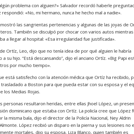
algún problema con alguien?» Salvador recordó haberle preguntad
z respondió: «No, mi hermano, nunca he hecho mal a nadie».
 mostró las sangrientas pertenencias y algunas de las joyas de Or
rteros. También se disculpó por chocar con varios autos mientras
a a llegar al hospital: «Esa irregularidad fue justificada».
de Ortíz, Leo, dijo que no tenía idea de por qué alguien le habría
 a su hijo. “Está descansando”, dijo el anciano Ortíz. «Big Papi es
tros por mucho tiempo».
ue está satisfecho con la atención médica que Ortíz ha recibido, 
 trasladado a Boston para que pueda estar con su esposa y el e
e los Medias Rojas.
s personas resultaron heridas, entre ellas Jhoel López, un prese
isión dominicano que estaba con Ortíz. La policía cree que López 
r la misma bala, dijo el director de la Policía Nacional, Ney Aldrin
Almonte. López recibió un disparo en la pierna y sus lesiones no 
lmente mortales, dijo su esposa, Liza Blanco, quien también es