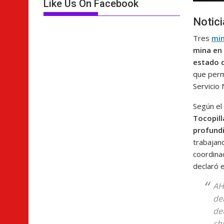
Like Us On Facebook
Notic
Tres
mi
mina en 
estado 
que perm
Servicio 
Según el 
Tocopill
profund
trabajan
coordinad
declaró 
AH
de
de
ch