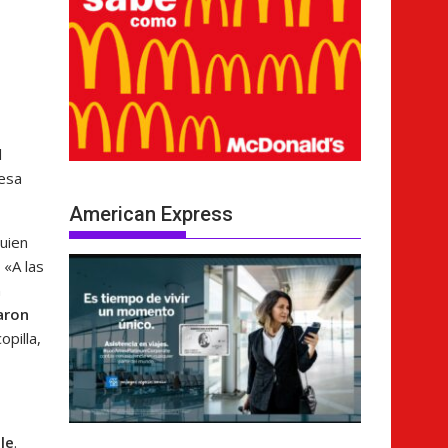
l
«esa
American Express
uien
 «A las
n
aron
opilla,
le
.