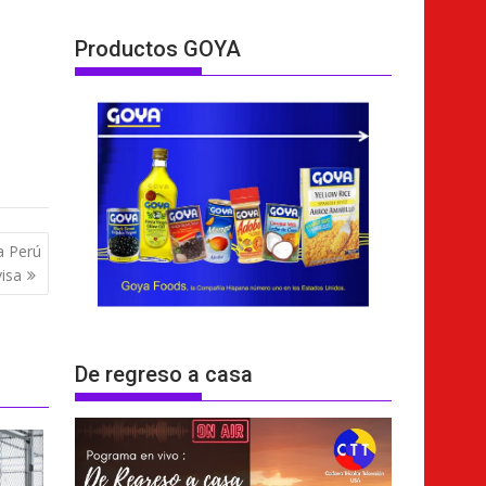
Productos GOYA
a Perú
visa
De regreso a casa