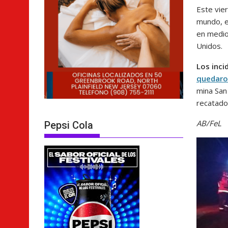
Este vie
mundo, e
en medio
Unidos.
Los inci
quedaro
mina San 
recatados
AB/FeL
Pepsi Cola