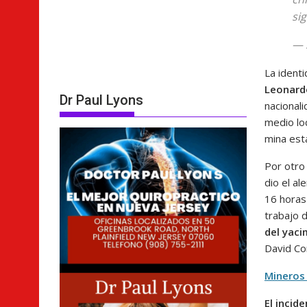
si
— 
La ident
Leonard
Dr Paul Lyons
nacional
medio lo
mina est
Por otro
dio el al
16 horas
trabajo d
del yaci
David Co
Mineros
El incid