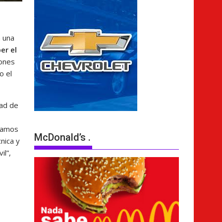
n una
er el
iones
o el
dad de
stamos
McDonald’s .
nica y
il”,