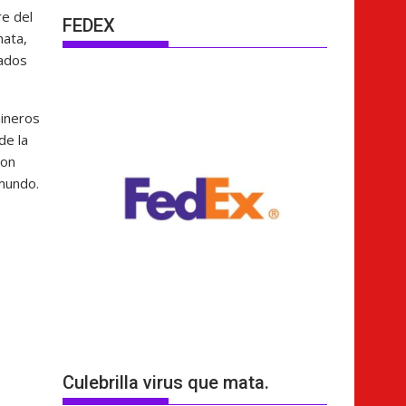
re del
FEDEX
mata,
tados
ineros
de la
ron
 mundo.
Culebrilla virus que mata.