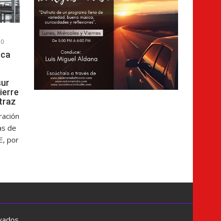
0
sca
sur
cierre
atraz
ración
as de
E, por
rvados