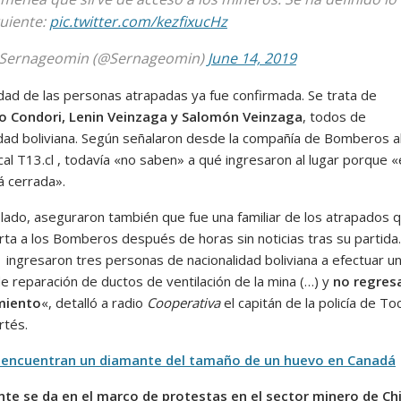
guiente:
pic.twitter.com/kezfixucHz
Sernageomin (@Sernageomin)
June 14, 2019
idad de las personas atrapadas ya fue confirmada. Se trata de
o Condori, Lenin Veinzaga y Salomón Veinzaga
, todos de
idad boliviana. Según señalaron desde la compañía de Bomberos a
cal T13.cl , todavía «no saben» a qué ingresaron al lugar porque 
á cerrada».
 lado, aseguraron también que fue una familiar de los atrapados q
erta a los Bomberos después de horas sin noticias tras su partida.
 ingresaron tres personas de nacionalidad boliviana a efectuar u
e reparación de ductos de ventilación de la mina (…) y
no regres
miento
«, detalló a radio
Cooperativa
el capitán de la policía de Toc
rtés.
 encuentran un diamante del tamaño de un huevo en Canadá
ente se da en el marco de protestas en el sector minero de Chi