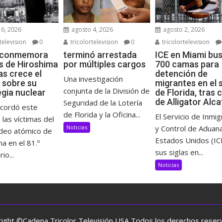
6, 2026
agosto 4, 2026
agosto 2, 2026
television
0
tricolortelevision
0
tricolortelevision
 conmemora
terminó arrestada
ICE en Miami bu
s de Hiroshima
por múltiples cargos
700 camas para
as crece el
detención de
Una investigación
 sobre su
migrantes en el 
conjunta de la División de
egia nuclear
de Florida, tras 
de Alligator Alc
Seguridad de la Lotería
ecordó este
de Florida y la Oficina...
El Servicio de Inmig
 las víctimas del
Noticias
y Control de Aduan
eo atómico de
Estados Unidos (IC
a en el 81.º
sus siglas en...
io...
Noticias
ight ©Cadena Tricolor Televisión USA Todos los derechos rese