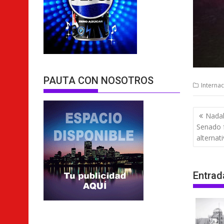
PAUTA CON NOSOTROS
Internac
Nave
Nadal
de
Senado 
entra
alternat
Entrad