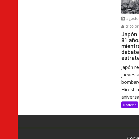
agosto 
tricolor
Japón
81 año
mientr
debate
estrat
Japón r
jueves a
bombard
Hiroshim
aniversar
Noticias
Copyr