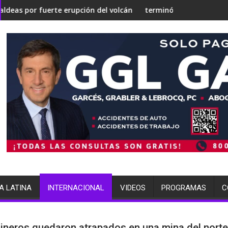
 en una 'Gaza silenciosa'
su estrategia nuclear
rte erupción del volcán de Fuego
terminó arrestada por múltiples car
A LATINA
INTERNACIONAL
VIDEOS
PROGRAMAS
C
ineros quedaron atrapados en una mina del norte