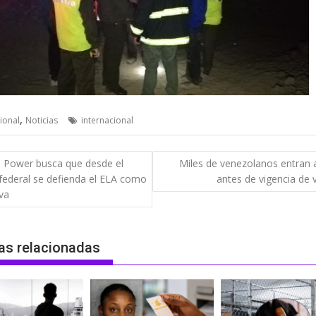
,
ional
Noticias
internacional
gación
 Power busca que desde el
Miles de venezolanos entran 
federal se defienda el ELA como
antes de vigencia de 
das
iva
as relacionadas