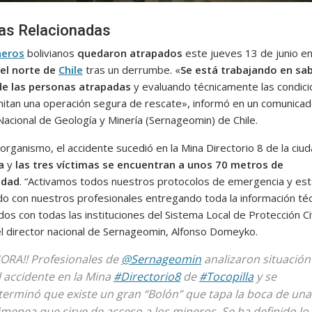
ias Relacionadas
neros
bolivianos
quedaron atrapados
este jueves 13 de junio e
el norte de
Chile
tras un derrumbe. «
Se está trabajando en sab
de las personas atrapadas
y evaluando técnicamente las condic
itan una operación segura de rescate», informó en un comunicad
Nacional de Geología y Minería (Sernageomin) de Chile.
organismo, el accidente sucedió en la Mina Directorio 8 de la ciu
a
y
las tres víctimas se encuentran a unos 70 metros de
idad
. “Activamos todos nuestros protocolos de emergencia y e
do con nuestros profesionales entregando toda la información téc
os con todas las instituciones del Sistema Local de Protección Civ
el director nacional de Sernageomin, Alfonso Domeyko.
ORA!! Profesionales de
@Sernageomin
analizaron situación
l accidente en la Mina
#Directorio8
de
#Tocopilla
y se
terminó que existe un gran “Bolón” que tapa la boca de una
imenea que sirve de acceso a los mineros. Se ha definido lo