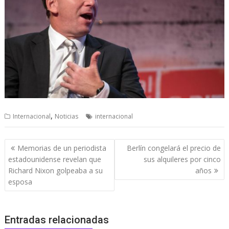
,
Internacional
Noticias
internacional
Navegación
Memorias de un periodista
Berlín congelará el precio de
de
estadounidense revelan que
sus alquileres por cinco
entradas
Richard Nixon golpeaba a su
años
esposa
Entradas relacionadas