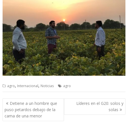
,
,
agro
Internacional
Noticias
agro
Navegación
Detiene a un hombre que
Líderes en el G20: solos y
de
puso petardos debajo de la
solas
entradas
cama de una menor