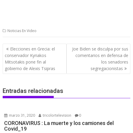
Noticias En Video
Navegación
Elecciones en Grecia: el
Joe Biden se disculpa por sus
de
conservador Kyriakos
comentarios en defensa de
entradas
Mitsotakis pone fin al
los senadores
gobierno de Alexis Tsipras
segregacionistas
Entradas relacionadas
marzo 31, 2020
tricolortelevision
0
CORONAVIRUS : La muerte y los camiones del
Covid_19