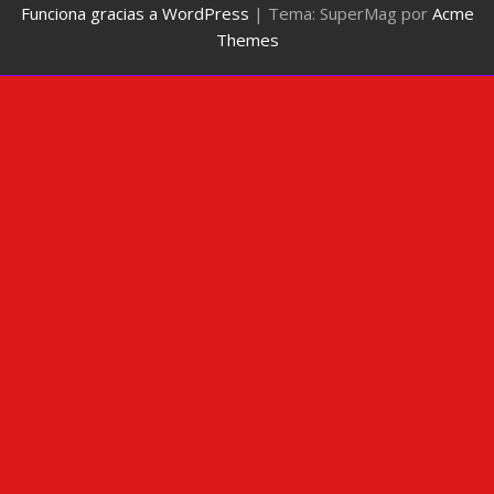
Funciona gracias a WordPress
|
Tema: SuperMag por
Acme
Themes