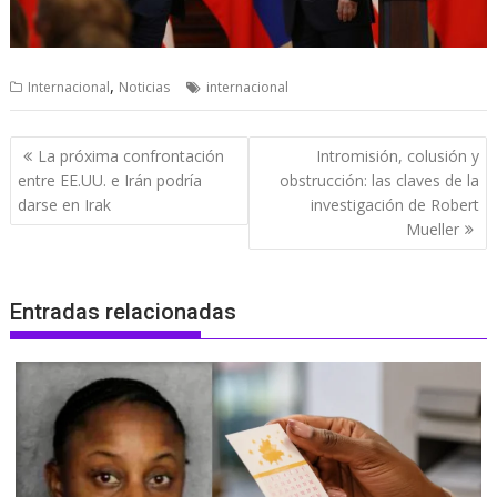
,
Internacional
Noticias
internacional
Navegación
La próxima confrontación
Intromisión, colusión y
de
entre EE.UU. e Irán podría
obstrucción: las claves de la
entradas
darse en Irak
investigación de Robert
Mueller
Entradas relacionadas