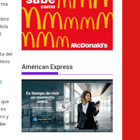
orma
ombre
licía
l
ta del
steos
American Express
n
s que
 es
ro y
ión