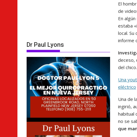
El hombr
de vide
En algún
estaba «
local. S
informe 
Dr Paul Lyons
Investig
deceso, 
del chico.
Una yout
eléctrico
Una de l
ingirió,
habitual
no se sab
que mane