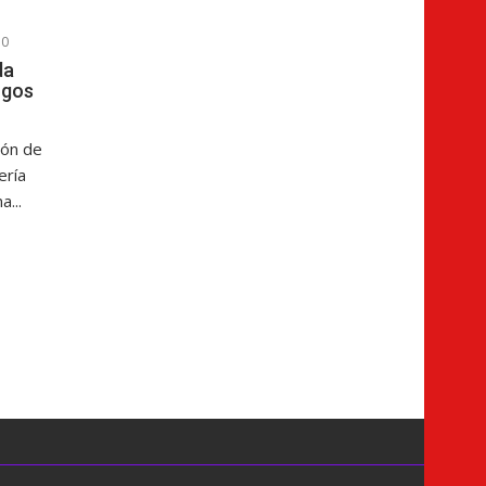
0
da
rgos
ión de
ería
a...