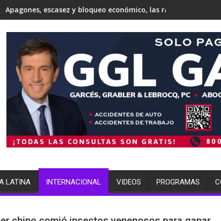
ta'
esidente Donald Trump, Todd Blanche, como fiscal general
z y bloqueo económico, las razones por las que expertos de la 
Japón conmemora 81 años de Hi
A LATINA
INTERNACIONAL
VIDEOS
PROGRAMAS
C
er chino comió insectos venenosos para ganar