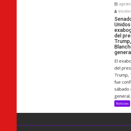
agosto 
tricolor
Senado
Unidos
exabog
del pr
Trump,
Blanch
genera
El exab
del pre
Trump, 
fue con
sábado 
general..
Noticias