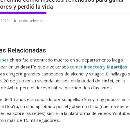
ores y perdió la vida
, 2019
tricolortelevision
ias Relacionadas
uber
chino
fue encontrado muerto en su departamento luego
cipar en un
desafío
que involucraba
comer
insectos
y
lagartijas
as
e ingerir grandes cantidades de alcohol y vinagre. El hallazgo 
l 20 de julio en su vivienda ubicada en la ciudad de
Hefei
, en la
 de Anhui, pero el deceso habría ocurrido dos días antes.
e de 35 años era conocido por su apellido Sun y muy popular en l
ma DouYu, un sitio aprobado por el gobierno chino (que mantiene
érrea sobre las redes) similar a la plataforma de videos Youtube. 
con más de 15 mil seguidores.