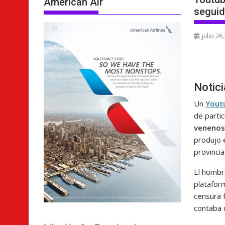
American Air
seguid
julio 26
Notic
Un
Yout
de
parti
venenos
produjo e
provincia
El hombr
platafor
censura f
contaba 