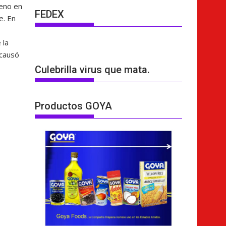
neno en
FEDEX
e. En
 la
 causó
Culebrilla virus que mata.
Productos GOYA