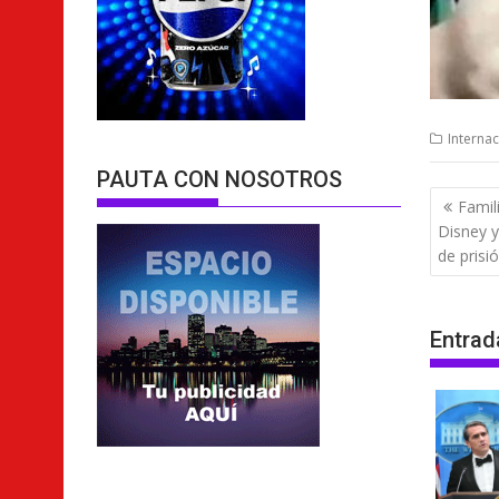
Internac
PAUTA CON NOSOTROS
Nave
Famil
de
Disney y
entra
de prisi
Entrad