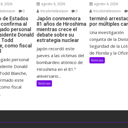
8, 2026
agosto 6, 2026
agosto 4, 2026
television
0
tricolortelevision
0
tricolortelevision
 de Estados
Japón conmemora
terminó arresta
 confirma al
81 años de Hiroshima
por múltiples ca
ado personal
mientras crece el
Una investigación
esidente Donald
debate sobre su
conjunta de la Divis
 Todd
estrategia nuclear
e, como fiscal
Seguridad de la Lot
Japón recordó este
l
de Florida y la Oficin
jueves a las víctimas del
ogado personal
Noticias
bombardeo atómico de
sidente Donald
Hiroshima en el 81.º
Todd Blanche,
aniversario...
firmado este
Noticias
como fiscal
.