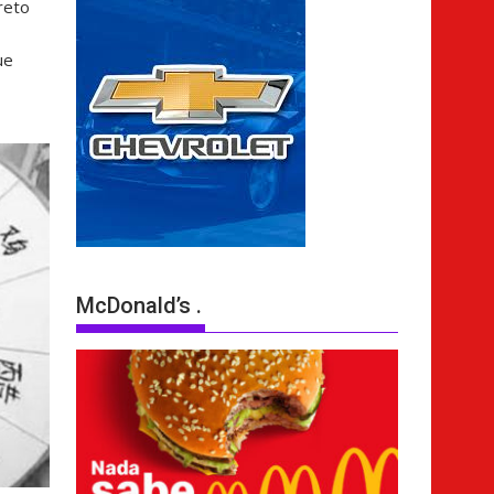
reto
ue
McDonald’s .