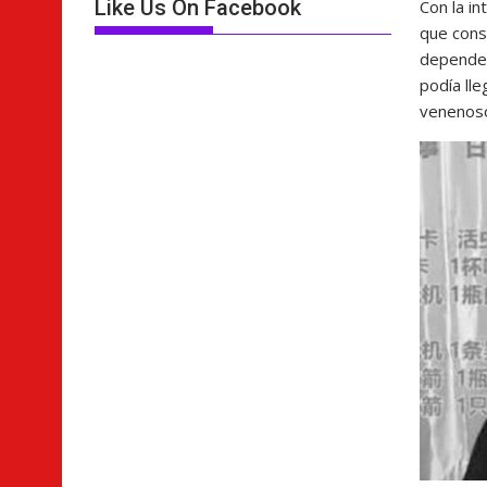
Like Us On Facebook
Con la i
que cons
depende d
podía ll
venenos