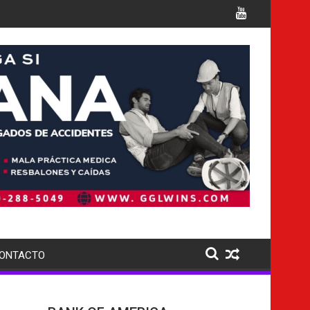
ONU advierten que Cuba podría convertirse en una 'Gaza silenci
roshima mientras crece el debate sobre su estrategia nuclear
evacúan aldeas por fuerte erupción del volc
ONTACTO