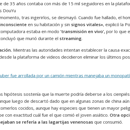
e de 35 años contaba con más de 15 mil seguidores en la plataf
os DouYu
 momento, tras ingerirlos, se desmayó. Cuando fue hallado, el h
inconsciente
en su habitación y sin
signos vitales»
, explicó la Po
u computadora estaba en modo
‘transmisión en vivo’,
por lo que e
concluyó que murió durante el
streaming
.
ación.
Mientras las autoridades intentan establecer la causa exac
desde la plataforma de videos decidieron eliminar los últimos po
uber fue arrollada por un camión mientras manejaba un monopatí
as hipótesis sostenía que la muerte podría deberse a los cienpié
 aunque luego de descartó dado que en algunas zonas de china aún
 comerlos cocidos, aunque hay especies que tienen un mayor pelig
e con exactitud cuál fue el que comió el joven asiático.
Otra opc
jaban se refería a las lagartijas venenosas
que consumió.