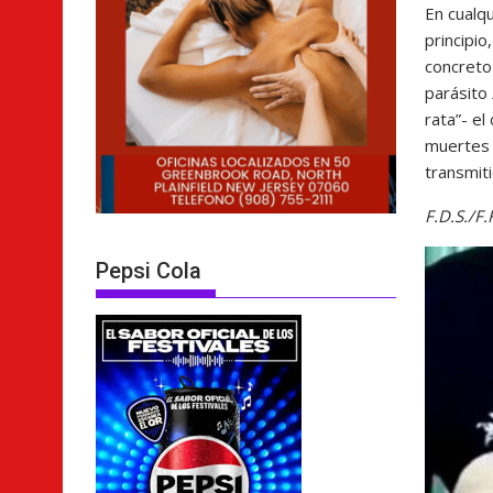
En cualqu
principio
concreto
parásito
rata”- e
muertes 
transmit
F.D.S./F.
Pepsi Cola