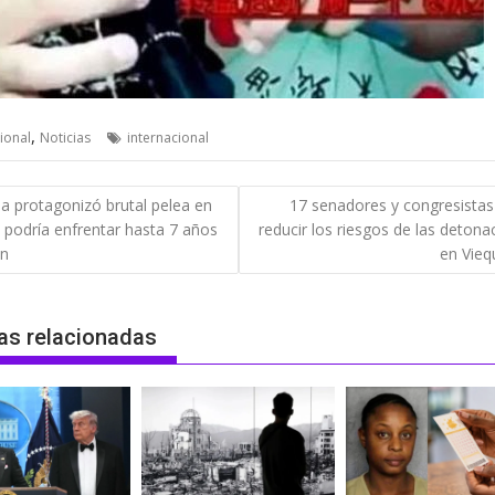
,
ional
Noticias
internacional
gación
ia protagonizó brutal pelea en
17 senadores y congresistas
 podría enfrentar hasta 7 años
reducir los riesgos de las detona
das
ón
en Vieq
as relacionadas