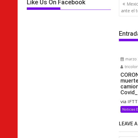
Nave
Like Us On Facebook
Mexic
de
ante el
entra
Entrad
marzo 
tricolor
CORON
muerte
camion
Covid_
via IFT
Noticias 
LEAVE 