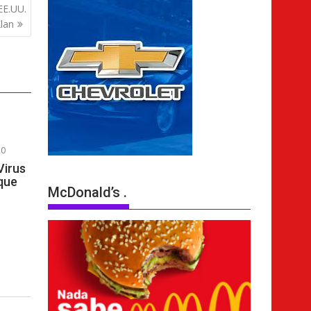
EE.UU.
lan
0
irus
que
McDonald’s .