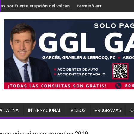
una 'Gaza silenciosa'
trategia nuclear
rupción del volcán de Fuego
terminó arrestada por múltiples cargos
A LATINA
INTERNACIONAL
VIDEOS
PROGRAMAS
C
ones primarias en argentina 2019