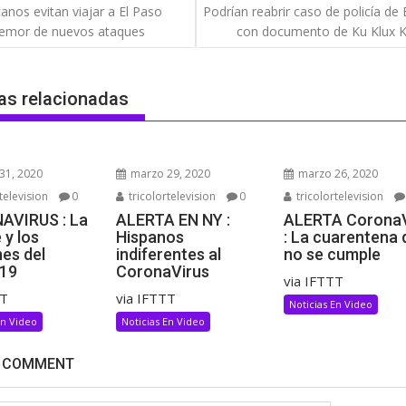
gación
anos evitan viajar a El Paso
Podrían reabrir caso de policía de 
 temor de nuevos ataques
con documento de Ku Klux K
das
as relacionadas
31, 2020
marzo 29, 2020
marzo 26, 2020
television
0
tricolortelevision
0
tricolortelevision
AVIRUS : La
ALERTA EN NY :
ALERTA CoronaV
 y los
Hispanos
: La cuarentena 
es del
indiferentes al
no se cumple
19
CoronaVirus
via IFTTT
TT
via IFTTT
Noticias En Video
En Video
Noticias En Video
A COMMENT