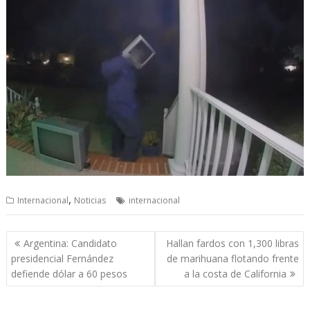
,
Internacional
Noticias
internacional
Navegación
Argentina: Candidato
Hallan fardos con 1,300 libras
de
presidencial Fernández
de marihuana flotando frente
entradas
defiende dólar a 60 pesos
a la costa de California