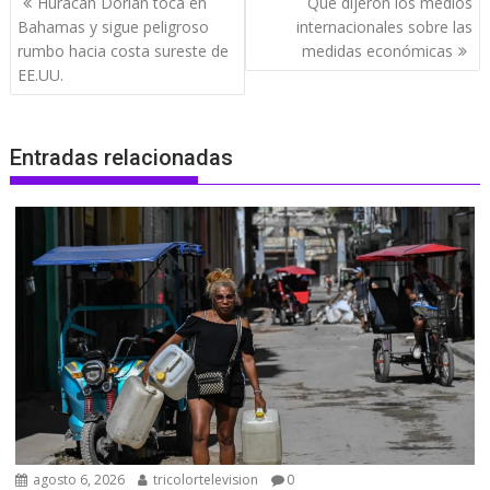
Huracán Dorian toca en
Qué dijeron los medios
de
Bahamas y sigue peligroso
internacionales sobre las
entradas
rumbo hacia costa sureste de
medidas económicas
EE.UU.
Entradas relacionadas
agosto 6, 2026
tricolortelevision
0