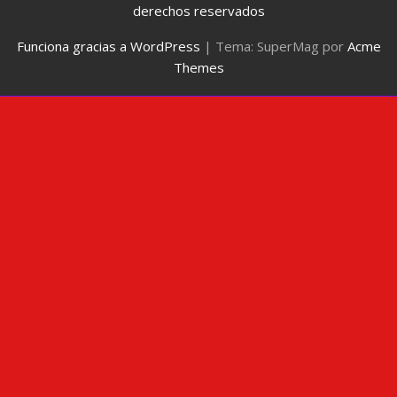
derechos reservados
Funciona gracias a WordPress
|
Tema: SuperMag por
Acme
Themes