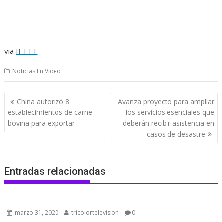
via
IFTTT
Noticias En Video
Navegación
China autorizó 8
Avanza proyecto para ampliar
de
establecimientos de carne
los servicios esenciales que
entradas
bovina para exportar
deberán recibir asistencia en
casos de desastre
Entradas relacionadas
marzo 31, 2020
tricolortelevision
0