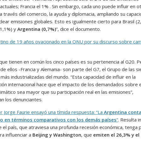
actuales; Francia el 1% . Sin embargo, cada uno puede influir en o
a través del comercio, la ayuda y diplomacia, ampliando su capac
dear emisiones globales. Esto es igualmente cierto para Brasil (2
(1,1%) y
Argentina (0,7%)
”, dice el documento.
tino de 19 años ovacionado en la ONU por su discurso sobre ca
 que tienen en común los cinco países es su pertenencia al G20. P
de ellos -Francia y Alemania- son parte del G7, el Grupo de las si
más industrializadas del mundo. “Esta capacidad de influir en la
ión internacional hace que el impacto de los demandados sobre e
imático sea mayor que su participación real en las emisiones”,
an los denunciantes.
ler Jorge Faurie ensayó una tímida respuesta: “La
Argentina cont
o en términos comparativos con los demás países
”
. Resulta 
e el país, que atraviesa una profunda recesión económica, tenga 
ra influenciar a
Beijing y Washington
, que
emiten el 26,3% y el