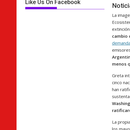
Like Us On Facebook
Notic
La image
Ecosiste
extinción
cambio c
demanda 
emisores
Argenti
menos q
Greta int
cinco na
han rati
sustenta 
Washingt
ratifica
La propi
los mayo