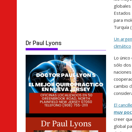
globales 
Estados 
para mol
Turquía 
Un argen
Dr Paul Lyons
climático
Lo único
sólo dos 
naciones 
cooperac
cambio cl
consider
El cancil
muy poc
creer qu
global pa