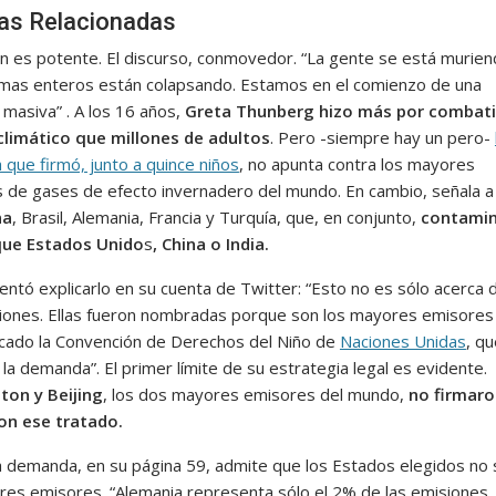
ias Relacionadas
n es potente. El discurso, conmovedor. “La gente se está murien
mas enteros están colapsando. Estamos en el comienzo de una
 masiva” . A los 16 años,
Greta Thunberg hizo más por combatir
limático que millones de adultos
. Pero -siempre hay un pero-
que firmó, junto a quince niños
, no apunta contra los mayores
 de gases de efecto invernadero del mundo. En cambio, señala a 
na
, Brasil, Alemania, Francia y Turquía, que, en conjunto,
contami
ue Estados Unido
s
, China o India.
entó explicarlo en su cuenta de Twitter: “Esto no es sólo acerca 
ciones. Ellas fueron nombradas porque son los mayores emisores
ficado la Convención de Derechos del Niño de
Naciones Unidas
, q
la demanda”. El primer límite de su estrategia legal es evidente.
on y Beijing
, los dos mayores emisores del mundo,
no firmaro
ron ese tratado.
a demanda, en su página 59, admite que los Estados elegidos no
res emisores. “Alemania representa sólo el 2% de las emisiones