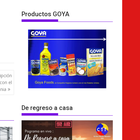
Productos GOYA
ipción
con el
nia
De regreso a casa