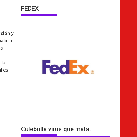
FEDEX
ción y
atir -o
as
 la
l es
Culebrilla virus que mata.