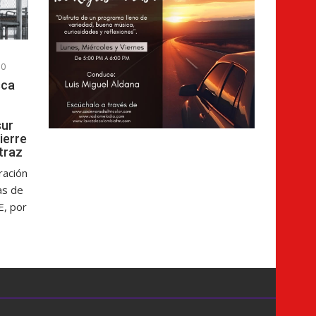
0
sca
sur
cierre
atraz
ración
as de
E, por