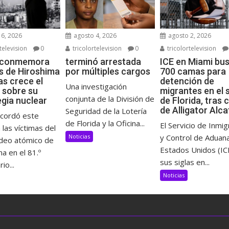
6, 2026
agosto 4, 2026
agosto 2, 2026
television
0
tricolortelevision
0
tricolortelevision
 conmemora
terminó arrestada
ICE en Miami bu
s de Hiroshima
por múltiples cargos
700 camas para
as crece el
detención de
Una investigación
 sobre su
migrantes en el 
conjunta de la División de
egia nuclear
de Florida, tras 
de Alligator Alc
Seguridad de la Lotería
ecordó este
de Florida y la Oficina...
El Servicio de Inmig
 las víctimas del
Noticias
y Control de Aduan
eo atómico de
Estados Unidos (IC
a en el 81.º
sus siglas en...
io...
Noticias