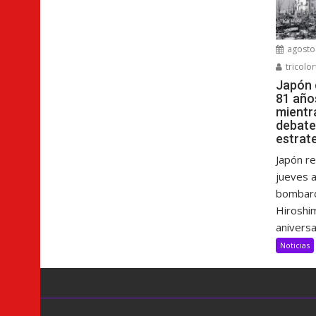
agosto 
tricolor
Japón
81 año
mientr
debate
estrat
Japón r
jueves a
bombard
Hiroshim
aniversar
Noticias