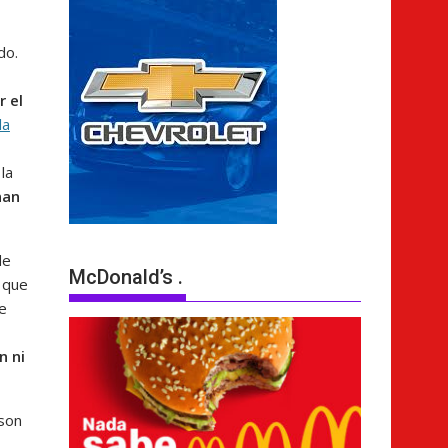
do.
 el
la
la
nan
de
McDonald’s .
 que
ue
n ni
 son