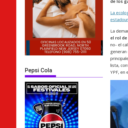
de los g
La ecolo
estadou
La deman
el rol d
no- el c
generan 
principal
lista, c
Pepsi Cola
YPF, en 