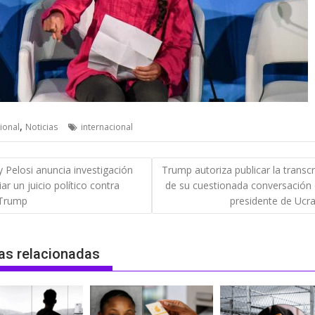
,
ional
Noticias
internacional
gación
 Pelosi anuncia investigación
Trump autoriza publicar la transcr
iar un juicio político contra
de su cuestionada conversación 
das
Trump
presidente de Ucra
as relacionadas