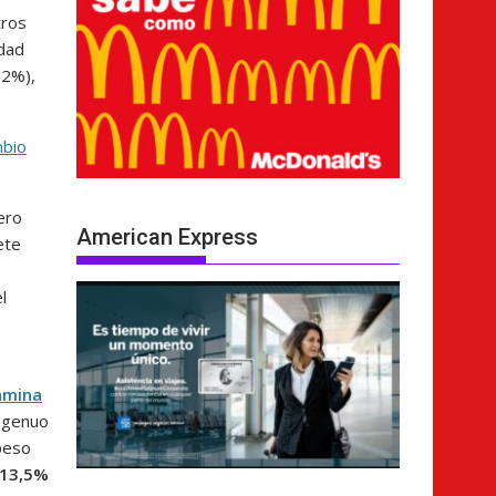
tros
idad
,2%),
mbio
ero
American Express
ete
l
amina
ingenuo
peso
 13,5%