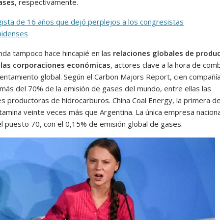
ases
, respectivamente.
gista de 16 años que dejó perplejos a los congresistas
nidenses
da tampoco hace hincapié en las
relaciones globales de produc
e las corporaciones económicas
, actores clave a la hora de comb
alentamiento global. Según el Carbon Majors Report, cien compañí
más del 70% de la emisión de gases del mundo, entre ellas las
es productoras de hidrocarburos. China Coal Energy, la primera de
ontamina veinte veces más que Argentina. La única empresa naciona
el puesto 70, con el 0,15% de emisión global de gases.