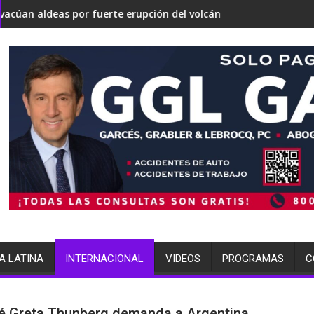
rse en una 'Gaza silenciosa'
re su estrategia nuclear
fuerte erupción del volcán de Fuego
terminó arrestada por múltiples 
A LATINA
INTERNACIONAL
VIDEOS
PROGRAMAS
C
é Greta Thunberg demanda a Argentina