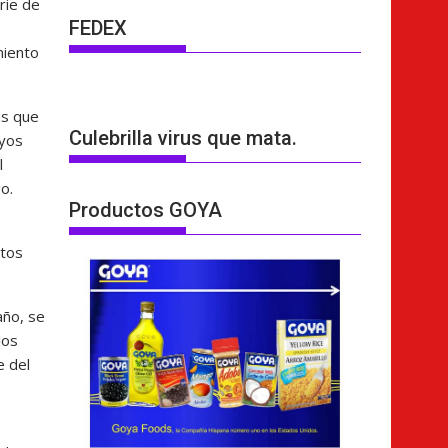
rie de
FEDEX
miento
as que
Culebrilla virus que mata.
uyos
l
o.
Productos GOYA
ntos
año, se
los
e del
,