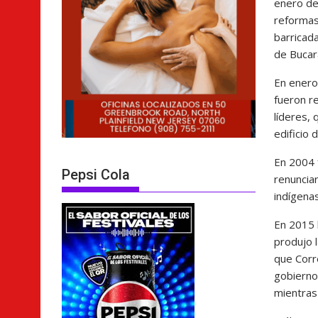
enero de
reformas
barricad
de Bucar
En enero
fueron r
líderes, 
edificio
En 2004 f
Pepsi Cola
renunciar
indígenas
En 2015 l
produjo l
que Corre
gobierno.
mientras 