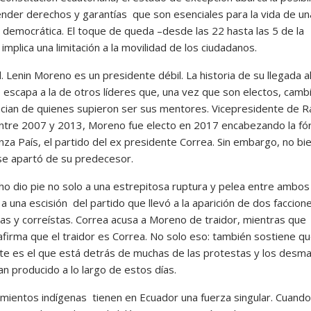
nder derechos y garantías que son esenciales para la vida de un
 democrática. El toque de queda –desde las 22 hasta las 5 de la
mplica una limitación a la movilidad de los ciudadanos.
. Lenin Moreno es un presidente débil. La historia de su llegada a
 escapa a la de otros líderes que, una vez que son electos, camb
ncian de quienes supieron ser sus mentores. Vicepresidente de R
ntre 2007 y 2013, Moreno fue electo en 2017 encabezando la fó
anza País, el partido del ex presidente Correa. Sin embargo, no bi
se apartó de su predecesor.
ho dio pie no solo a una estrepitosa ruptura y pelea entre ambos
 una escisión del partido que llevó a la aparición de dos faccione
as y correístas. Correa acusa a Moreno de traidor, mientras que
firma que el traidor es Correa. No solo eso: también sostiene qu
te es el que está detrás de muchas de las protestas y los desm
n producido a lo largo de estos días.
mientos indígenas tienen en Ecuador una fuerza singular. Cuando