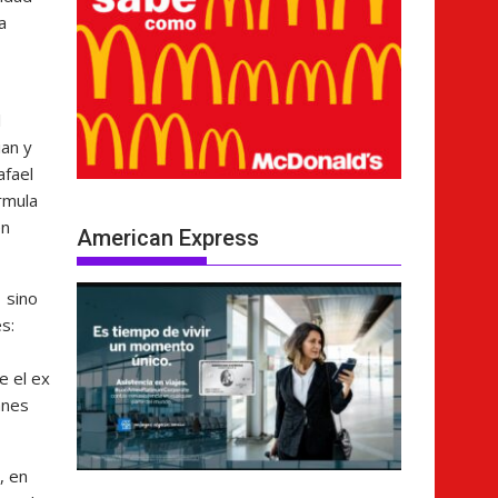
a
l
ian y
afael
rmula
en
American Express
 sino
s:
e el ex
anes
, en