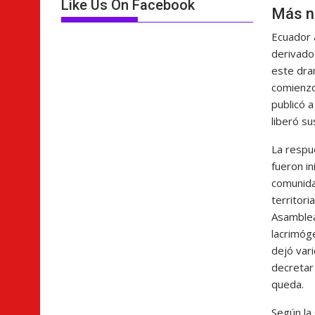
Like Us On Facebook
Más no
Ecuador 
derivado 
este dra
comienzo
publicó a
liberó su
La respu
fueron in
comunida
territori
Asamblea
lacrimóg
dejó var
decretar
queda.
Según la 