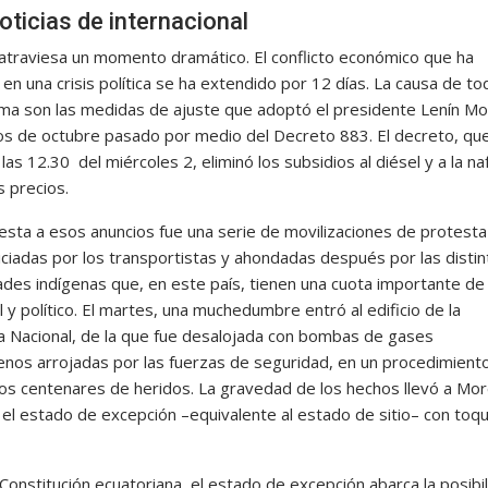
ticias de internacional
atraviesa un momento dramático. El conflicto económico que ha
en una crisis política se ha extendido por 12 días. La causa de to
ma son las medidas de ajuste que adoptó el presidente Lenín M
s de octubre pasado por medio del Decreto 883. El decreto, qu
 las 12.30 del miércoles 2, eliminó los subsidios al diésel y a la naf
s precios.
esta a esos anuncios fue una serie de movilizaciones de protest
iciadas por los transportistas y ahondadas después por las distin
des indígenas que, en este país, tienen una cuota importante de
al y político. El martes, una muchedumbre entró al edificio de la
 Nacional, de la que fue desalojada con bombas de gases
enos arrojadas por las fuerzas de seguridad, en un procedimient
ios centenares de heridos. La gravedad de los hechos llevó a Mo
 el estado de excepción –equivalente al estado de sitio– con toq
Constitución ecuatoriana, el estado de excepción abarca la posibi