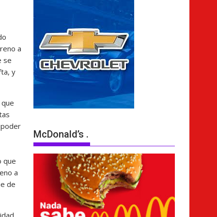
do
oreno a
e se
ta, y
a que
tas
 poder
McDonald’s .
o que
reno a
ue de
lidad