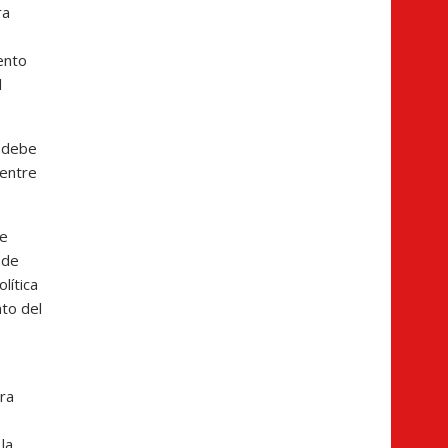
ra
ento
l
, debe
 entre
re
 de
lítica
nto del
era
la