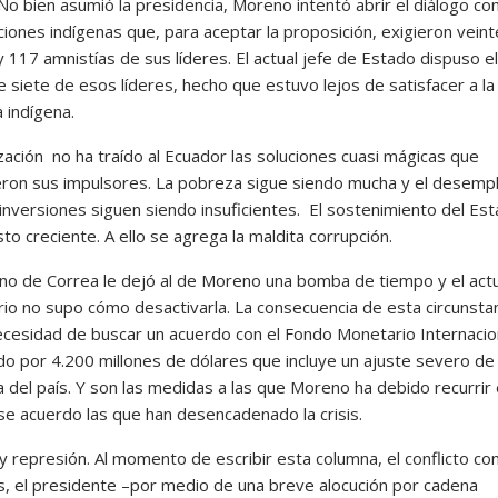
No bien asumió la presidencia, Moreno intentó abrir el diálogo con
iones indígenas que, para aceptar la proposición, exigieron veint
y 117 amnistías de sus líderes. El actual jefe de Estado dispuso el
e siete de esos líderes, hecho que estuvo lejos de satisfacer a la
a indígena.
zación no ha traído al Ecuador las soluciones cuasi mágicas que
ron sus impulsores. La pobreza sigue siendo mucha y el desemp
 inversiones siguen siendo insuficientes. El sostenimiento del Es
sto creciente. A ello se agrega la maldita corrupción.
rno de Correa le dejó al de Moreno una bomba de tiempo y el actu
io no supo cómo desactivarla. La consecuencia de esta circunstan
necesidad de buscar un acuerdo con el Fondo Monetario Internacio
do por 4.200 millones de dólares que incluye un ajuste severo de 
 del país. Y son las medidas a las que Moreno ha debido recurrir
se acuerdo las que han desencadenado la crisis.
y represión. Al momento de escribir esta columna, el conflicto con
es, el presidente –por medio de una breve alocución por cadena