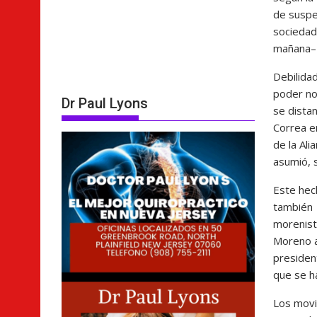
de suspe
sociedad
mañana– i
Debilidad
poder no
Dr Paul Lyons
se dista
Correa e
de la Ali
asumió, 
Este hec
también a
morenist
Moreno a
presiden
que se ha
Los movi