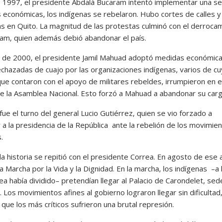
 1997, el presidente Abdalá Bucaram intentó implementar una se
 económicas, los indígenas se rebelaron. Hubo cortes de calles y
as en Quito. La magnitud de las protestas culminó con el derroca
am, quien además debió abandonar el país.
 de 2000, el presidente Jamil Mahuad adoptó medidas económic
echazadas de cuajo por las organizaciones indígenas, varios de c
que contaron con el apoyo de militares rebeldes, irrumpieron en e
 de la Asamblea Nacional. Esto forzó a Mahuad a abandonar su carg
ue el turno del general Lucio Gutiérrez, quien se vio forzado a
 a la presidencia de la República ante la rebelión de los movimie
.
a historia se repitió con el presidente Correa. En agosto de ese 
a Marcha por la Vida y la Dignidad. En la marcha, los indígenas –a 
a había dividido– pretendían llegar al Palacio de Carondelet, sed
 Los movimientos afines al gobierno lograron llegar sin dificultad
que los más críticos sufrieron una brutal represión.