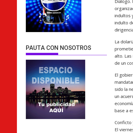
Diálogo. 
organizac
indultos 
indulto d
dirigenci
La dolari
PAUTA CON NOSOTROS
prometie
alto. Las
de un co
El gobie
mandatar
sido la 
un acuer
economía
base a e
Conficto 
El viern