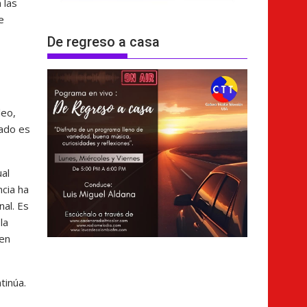
 las
e
De regreso a casa
leo,
tado es
al
cia ha
nal. Es
la
 en
tinúa.