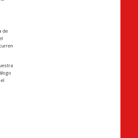
a de
el
curren
uestra
iálogo
 el