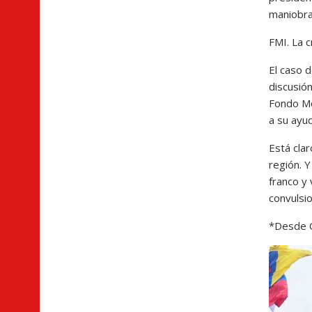
maniobra
FMI. La c
El caso 
discusión
Fondo Mo
a su ayu
Está cla
región. 
franco y 
convulsi
*Desde Q