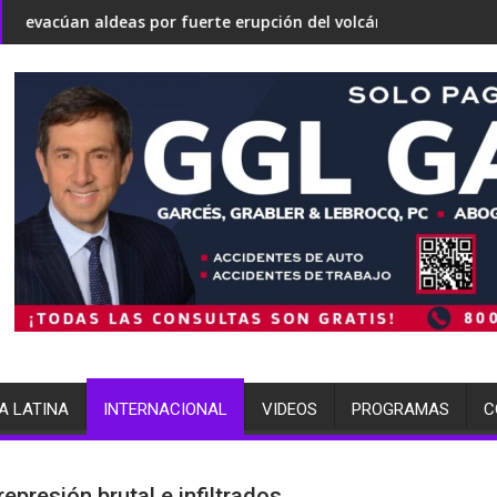
tirse en una 'Gaza silenciosa'
bre su estrategia nuclear
r fuerte erupción del volcán de Fuego
terminó arrestada por múltiples
A LATINA
INTERNACIONAL
VIDEOS
PROGRAMAS
C
represión brutal e infiltrados