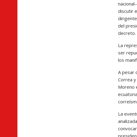
nacional–
discutir
dirigente
del presi
decreto.
La repres
ser repud
los mani
A pesar 
Correa y
Moreno e
ecuatoria
correís
La event
analizada
convocar 
president