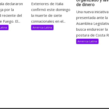
la declararon
Exteriores de Italia
de dinero
ja por la
confirmó este domingo
Una nueva iniciativa
d reciente del
la muerte de siete
presentada ante la
e Fuego. El...
connacionales en el...
Asamblea Legislati
Latina
América Latina
busca endurecer la
postura de Costa Ric
América Latina