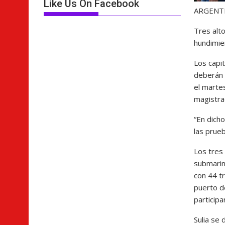
Like Us On Facebook
ARGENT
Tres alto
hundimie
Los capi
deberán 
el martes
magistra
“En dich
las prueb
Los tres
submarin
con 44 t
puerto d
participa
Sulia se