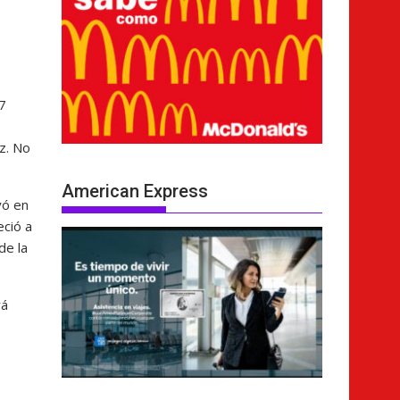
7
e
z. No
American Express
yó en
eció a
de la
rá