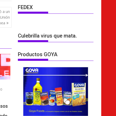
FEDEX
ó a un
 Unión
pea
Culebrilla virus que mata.
Productos GOYA
0
asos
vado