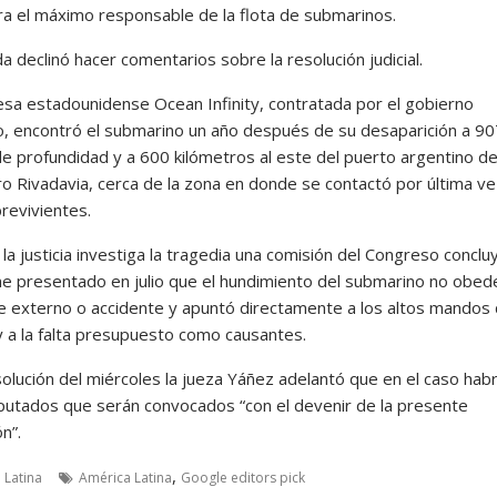
ra el máximo responsable de la flota de submarinos.
 declinó hacer comentarios sobre la resolución judicial.
sa estadounidense Ocean Infinity, contratada por el gobierno
o, encontró el submarino un año después de su desaparición a 90
e profundidad y a 600 kilómetros al este del puerto argentino d
 Rivadavia, cerca de la zona en donde se contactó por última ve
revivientes.
la justicia investiga la tragedia una comisión del Congreso conclu
me presentado en julio que el hundimiento del submarino no obed
e externo o accidente y apuntó directamente a los altos mandos 
 a la falta presupuesto como causantes.
solución del miércoles la jueza Yáñez adelantó que en el caso hab
putados que serán convocados “con el devenir de la presente
ón”.
,
 Latina
América Latina
Google editors pick