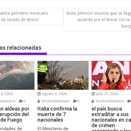
gación
calista petrolero mexicano
Boris Johnson anuncia que se lleg
 de lavado de dinero
acuerdo por el Brexit con la
das
Euro
as relacionadas
4, 2026
agosto 2, 2026
julio 31, 2026
television
0
tricolortelevision
0
tricolortelevision
n aldeas por
Italia confirma la
el país busca
 erupción del
muerte de 7
extraditar a sus
 de Fuego
nacionales
nacionales en c
de crimen
oridades de
El Ministerio de
organizado y la