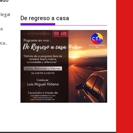
 legal
De regreso a casa
va
a...