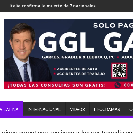
irma la muerte de 7 nacionales
ICE en Miami busca 700 cam
A LATINA
INTERNACIONAL
VIDEOS
PROGRAMAS
C
arinos argentinos son imputados por tragedia en