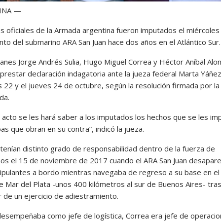
INA —
s oficiales de la Armada argentina fueron imputados el miércoles 
nto del submarino ARA San Juan hace dos años en el Atlántico Sur.
tanes Jorge Andrés Sulia, Hugo Miguel Correa y Héctor Aníbal Alo
prestar declaración indagatoria ante la jueza federal Marta Yáñe
 22 y el jueves 24 de octubre, según la resolución firmada por la
da.
o acto se les hará saber a los imputados los hechos que se les im
as que obran en su contra”, indicó la jueza.
 tenían distinto grado de responsabilidad dentro de la fuerza de
os el 15 de noviembre de 2017 cuando el ARA San Juan desapare
ripulantes a bordo mientras navegaba de regreso a su base en el
e Mar del Plata -unos 400 kilómetros al sur de Buenos Aires- tra
r de un ejercicio de adiestramiento.
 desempeñaba como jefe de logística, Correa era jefe de operacio