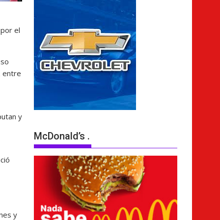
por el
nso
z entre
putan y
McDonald’s .
ció
s
nes y