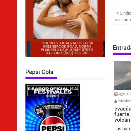
Nave
Sindi
de
acusado
entra
Entrad
Pepsi Cola
agosto 
tricolor
evacúa
fuerte
volcán
Las aut