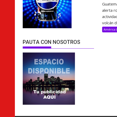
Guatema
alerta ro
activida
volcán d
América 
PAUTA CON NOSOTROS