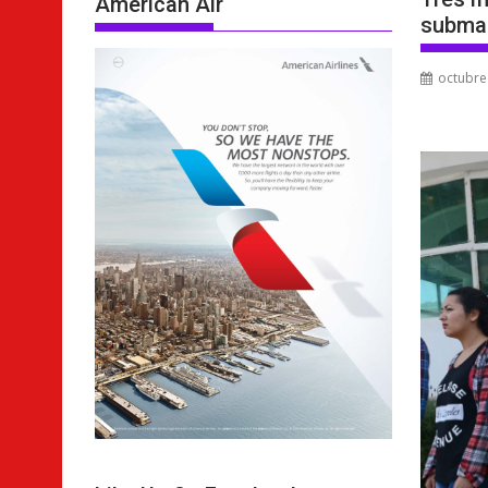
American Air
subma
octubre