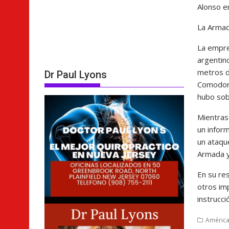
Alonso e
La Armada
La empre
argentin
metros d
Dr Paul Lyons
Comodoro
hubo sob
Mientras 
un infor
un ataqu
Armada y
En su re
otros im
instrucci
América