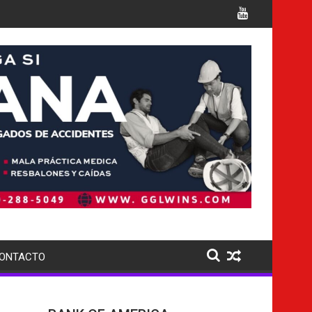
as para detención de migrantes en el sur de Florida, tras cierr
el país busca extraditar a sus nacional
ONTACTO