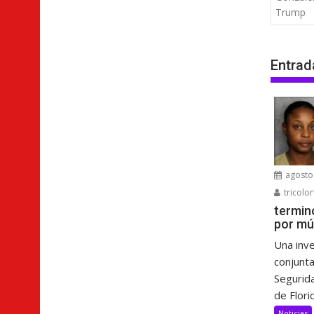
entra
Trump
Entrad
agosto 
tricolor
termin
por mú
Una inve
conjunta
Segurida
de Florid
Noticias