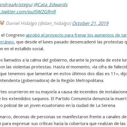
ndreaAristegui
@Cata_Edwards
c.twitter.com/puI5W2GRnR
Daniel Hidalgo (@dan_hidalgo)
October 21, 2019
, el Congreso
aprobó el proyecto para frenar los aumentos de tar
erráneo
, que desde el lunes pasado desencadenó las protestas 
n en el estallido social.
s llamados a la calma del gobierno, durante la jornada de este lu
on las violentas protestas. Hasta el momento, «la cifra de falleci
s que tenemos que lamentar en estos últimos dos días es 11», dij
 intendenta (gobernadora) de la Región Metropolitana.
tes ocurrieron en su mayoría a causa de incendios de instalacion
 los extendidos saqueos. El Partido Comunista denuncia la muer
o policial de un joven ecuatoriano en la ciudad de La Serena.
marco, decenas de personas se manifestaron frente a canales de
n para expresar sus críticas hacia la cobertura que realizan de las