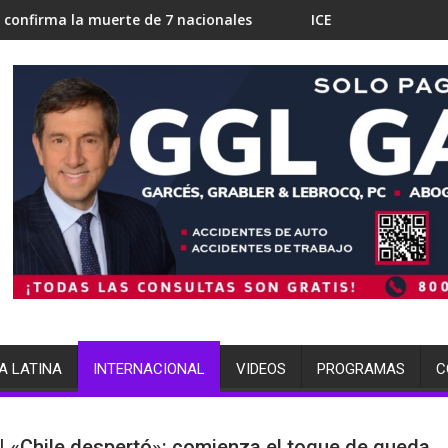
de 7 nacionales
ICE en Miami busca 700 camas para detenc
A LATINA
INTERNACIONAL
VIDEOS
PROGRAMAS
C
| «Chile despertó»: comienza el toque de queda,