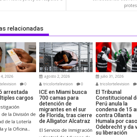
das
protes
as relacionadas
4, 2026
agosto 2, 2026
julio 31, 2026
television
0
tricolortelevision
0
tricolortelevision
ó arrestada
ICE en Miami busca
El Tribunal
ltiples cargos
700 camas para
Constitucional d
detención de
Perú anula la
stigación
migrantes en el sur
condena de 15 
 de la División de
de Florida, tras cierre
contra Ollanta
de Alligator Alcatraz
Humala por cas
d de la Lotería
Odebrecht y da v
a y la Oficina...
El Servicio de Inmigración
su liberación