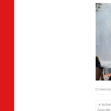
Internac
Nave
Activi
de
González