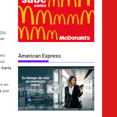
ifas
que
nes
American Express
dos
o
Karla
es en
te por