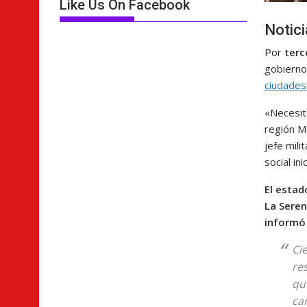
Like Us On Facebook
Notic
Por
terc
gobiern
ciudade
«Necesit
región Me
jefe mili
social in
El estad
La Seren
informó
Ci
re
qu
ca