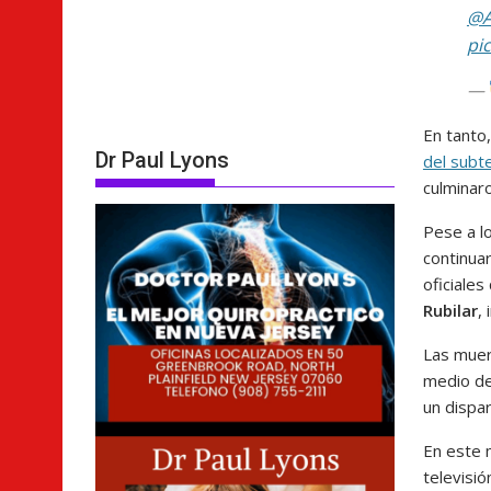
@A
pi
—
En tanto
Dr Paul Lyons
del subt
culminaro
Pese a lo
continuar
oficiale
Rubilar
,
Las muer
medio de
un dispar
En este 
televisió