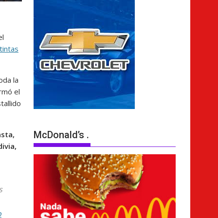
el
tintas
oda la
ormó el
stallido
McDonald’s .
sta,
ivia,
s
o