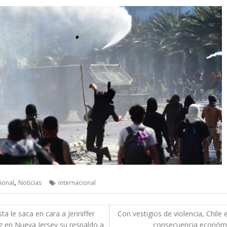
,
ional
Noticias
internacional
gación
sta le saca en cara a Jenniffer
Con vestigios de violencia, Chile 
 en Nueva Jersey su respaldo a
consecuencia económ