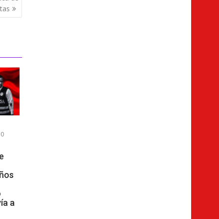
tas
0
e
años
o
ía a