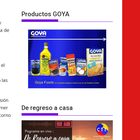
Productos GOYA
y
ia de
 el
 las
sión
De regreso a casa
imer
etorno