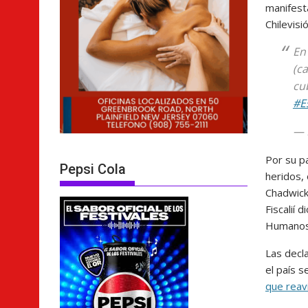
manifest
Chilevisi
En
(c
cu
#E
— 
Por su pa
Pepsi Cola
heridos, 
Chadwick,
Fiscalií 
Humanos 
Las decl
el país 
que reavi