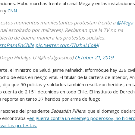
aciones. Hubo marchas frente al canal Mega y en las instalacione
ón y
CNN
.
 estos momentos manifestantes protestan frente a
@Mega
anal escoltado por militares). Reclaman que la TV no ha
bierto de buena manera las protestas sociales.
stoPasaEnChile
pic.twitter.com/Thzh4LCoMj
Diego Hidalgo U (@hidalguistico)
October 21, 2019
rte, el ministro de Salud, Jaime Máñalich, informóque hay 239 civi
ocho de ellos en riesgo vital. El titular de la cartera de Interior, A
 dijo que 50 policías y soldados también resultaron heridos, en t
dio cuenta de 2.151 detenidos en todo Chile. El Instituto de Derec
reporta en tanto 37 heridos por arma de fuego.
araciones del presidente
Sebastián Piñera,
que el domingo declar
se encontraba «
en guerra contra un enemigo poderoso», no hicier
var las protestas.