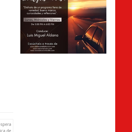
espera
ica de