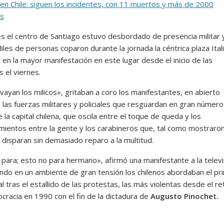
 en Chile: siguen los incidentes, con 11 muertos y más de 2000
os
es el centro de Santiago estuvo desbordado de presencia militar 
 Miles de personas coparon durante la jornada la céntrica plaza Ital
 en la mayor manifestación en este lugar desde el inicio de las
 el viernes.
ayan los milicos», gritaban a coro los manifestantes, en abierto
 las fuerzas militares y policiales que resguardan en gran número
 la capital chilena, que oscila entre el toque de queda y los
mientos entre la gente y los carabineros que, tal como mostraron
 disparan sin demasiado reparo a la multitud.
 para; esto no para hermano», afirmó una manifestante a la televi
uando en un ambiente de gran tensión los chilenos abordaban el pr
al tras el estallido de las protestas, las más violentas desde el r
cracia en 1990 con el fin de la dictadura de
Augusto Pinochet.