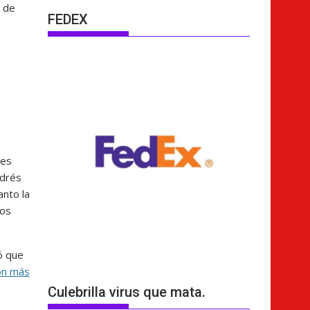
s de
FEDEX
les
ndrés
anto la
hos
ó que
on más
Culebrilla virus que mata.