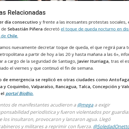
ias Relacionadas
er día consecutivo
y frente a las incesantes protestas sociales, 
o de
Sebastián Piñera
decretó
el toque de queda nocturno en dis
s de
Chile
.
amos nuevamente decretar toque de queda, el que regirá para t
tropolitana a partir de hoy a las 20 y hasta mañana a las 6», inf
tar a cargo de la seguridad de Santiago,
Javier Iturriaga
, tras el e
iciado el viernes y que continuó el fin de semana.
o de emergencia se replicó en otras ciudades como Antofaga
a y Coquimbo, Valparaíso, Rancagua, Talca, Concepción y Vald
 el
portal BioBio.
entos de manifestantes acudieron a
@mega
a exigir
sponsabilidad periodística y fueron violentados por guardia
e los insultaron, provocaron y lanzaron agua. Llegó
rabineros y militares a reprimir con fuerza.
@SoledadOnett