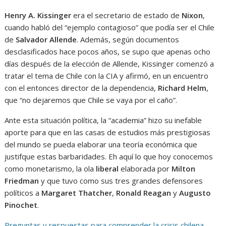
Henry A. Kissinger
era el secretario de estado de
Nixon
,
cuando habló del “ejemplo contagioso” que podía ser el Chile
de
Salvador Allende
. Además, según documentos
desclasificados hace pocos años, se supo que apenas ocho
días después de la elección de Allende, Kissinger comenzó a
tratar el tema de Chile con la CIA y afirmó, en un encuentro
con el entonces director de la dependencia,
Richard Helm
,
que “no dejaremos que Chile se vaya por el caño”.
Ante esta situación política, la “academia” hizo su inefable
aporte para que en las casas de estudios más prestigiosas
del mundo se pueda elaborar una teoría económica que
justifque estas barbaridades. Eh aquí lo que hoy conocemos
como monetarismo, la ola
liberal
elaborada por
Milton
Friedman
y que tuvo como sus tres grandes defensores
políticos a
Margaret Thatcher
,
Ronald Reagan
y
Augusto
Pinochet
.
Preguntas y respuestas para comprender la crisis chilena