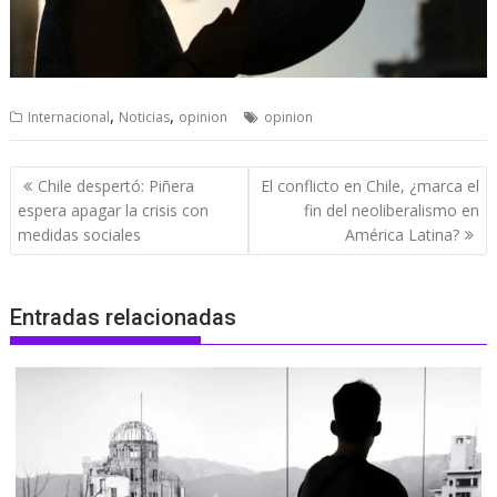
,
,
Internacional
Noticias
opinion
opinion
Navegación
Chile despertó: Piñera
El conflicto en Chile, ¿marca el
de
espera apagar la crisis con
fin del neoliberalismo en
entradas
medidas sociales
América Latina?
Entradas relacionadas