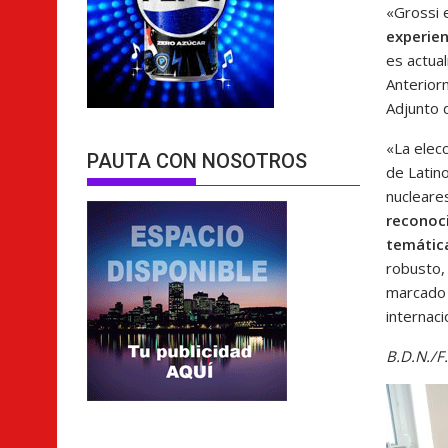
«Grossi 
experien
es actua
Anterior
Adjunto 
«La elecc
PAUTA CON NOSOTROS
de Latin
nucleare
reconoci
temática
robusto, 
marcado p
internaci
B.D.N./F.