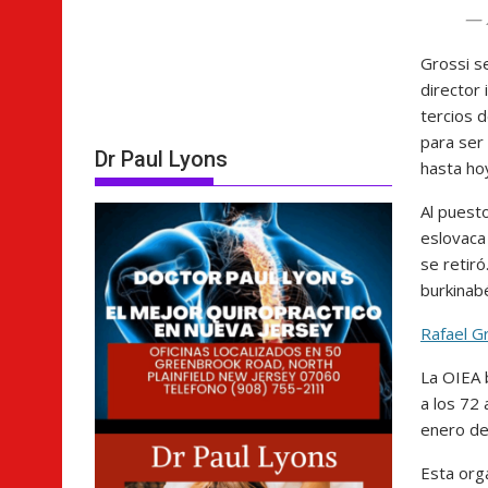
— 
Grossi s
director 
tercios 
para ser 
Dr Paul Lyons
hasta ho
Al puesto
eslovac
se retiró
burkina
Rafael Gr
La OIEA b
a los 72 
enero de
Esta org