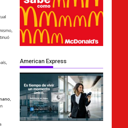
tual
anismo,
tinuó
American Express
aís,
Amano
,
en
a