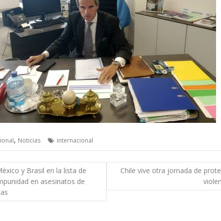
,
ional
Noticias
internacional
gación
éxico y Brasil en la lista de
Chile vive otra jornada de prote
mpunidad en asesinatos de
viole
das
tas