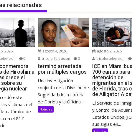
as relacionadas
6, 2026
agosto 4, 2026
agosto 2, 2026
television
0
tricolortelevision
0
tricolortelevision
 conmemora
terminó arrestada
ICE en Miami bu
s de Hiroshima
por múltiples cargos
700 camas para
as crece el
detención de
Una investigación
 sobre su
migrantes en el 
conjunta de la División de
egia nuclear
de Florida, tras 
de Alligator Alc
Seguridad de la Lotería
ecordó este
de Florida y la Oficina...
El Servicio de Inmig
 las víctimas del
Noticias
y Control de Aduan
eo atómico de
Estados Unidos (IC
a en el 81.º
sus siglas en...
io...
Noticias