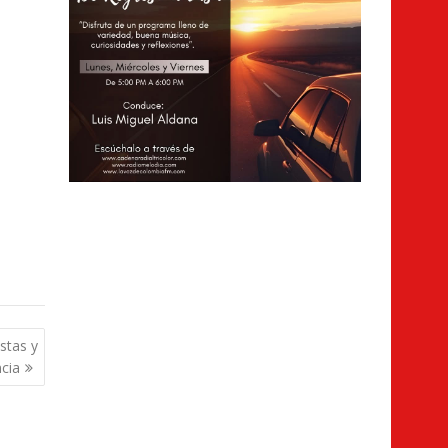
stas y
ncia