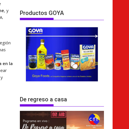
e
me
, y
Productos GOYA
A.
región
mas
 en la
lear
 y
De regreso a casa