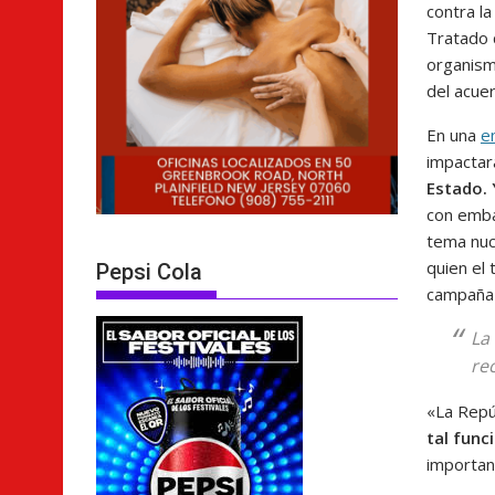
contra la
Tratado 
organism
del acue
En una
e
impactará
Estado. 
con emba
tema nuc
quien el 
Pepsi Cola
campaña 
La
re
«La Repú
tal func
important