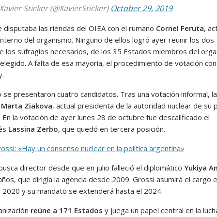
Xavier Sticker (@XavierSticker)
October 29, 2019
e disputaba las riendas del OIEA con el rumano
Cornel Feruta
, ac
interno del organismo. Ninguno de ellos logró ayer reunir los dos
de los sufragios necesarios, de los 35 Estados miembros del org
elegido. A falta de esa mayoría, el procedimiento de votación con
y.
 se presentaron cuatro candidatos. Tras una votación informal, la
a
Marta Ziakova
, actual presidenta de la autoridad nuclear de su p
. En la votación de ayer lunes 28 de octubre fue descalificado el
bés
Lassina Zerbo,
que quedó en tercera posición.
ossi: «Hay un consenso nuclear en la política argentina»
usca director desde que en julio falleció el diplomático
Yukiya 
años, que dirigía la agencia desde 2009. Grossi asumirá el cargo 
 2020 y su mandato se extenderá hasta el 2024.
anización
reúne a 171 Estados
y juega un papel central en la luch