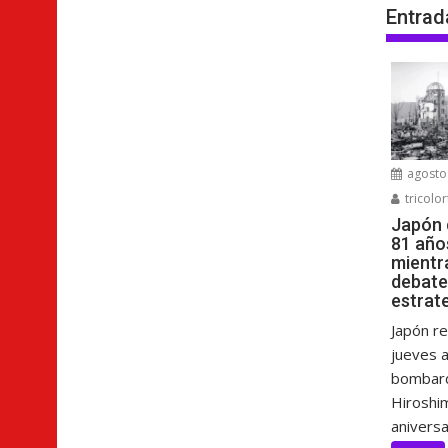
Entrad
agosto 
tricolor
Japón
81 año
mientr
debate
estrat
Japón r
jueves a
bombard
Hiroshim
aniversar