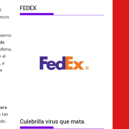
FEDEX
l
misos
bierno
 de
llería,
 al
, a
la
para
 tan
ado.
Culebrilla virus que mata.