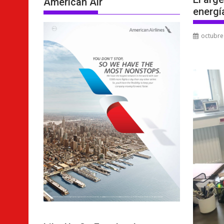
American Air
energí
octubre