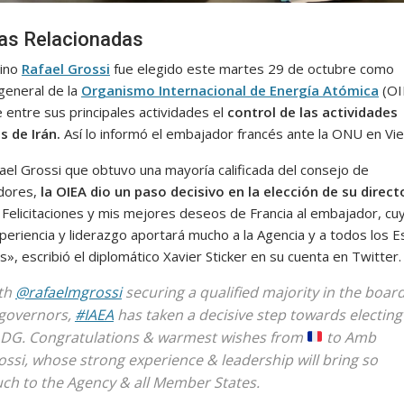
ias Relacionadas
tino
Rafael Grossi
fue elegido este martes 29 de octubre como
 general de la
Organismo Internacional de Energía Atómica
(OI
 entre sus principales actividades el
control de las actividades
s de Irán.
Así lo informó el embajador francés ante la ONU en Vie
ael Grossi que obtuvo una mayoría calificada del consejo de
dores,
la OIEA dio un paso decisivo en la elección de su direct
.
Felicitaciones y mis mejores deseos de Francia al embajador, cu
xperiencia y liderazgo aportará mucho a la Agencia y a todos los 
, escribió el diplomático Xavier Sticker en su cuenta en Twitter.
th
@rafaelmgrossi
securing a qualified majority in the boar
 governors,
#IAEA
has taken a decisive step towards electing
s DG. Congratulations & warmest wishes from
to Amb
ossi, whose strong experience & leadership will bring so
ch to the Agency & all Member States.