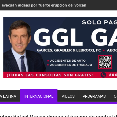
tirse en una 'Gaza silenciosa'
bre su estrategia nuclear
r fuerte erupción del volcán de Fuego
terminó arrestada por múltiples
A LATINA
INTERNACIONAL
VIDEOS
PROGRAMAS
C
ntino Rafael Grossi dirigirá el órgano de control 