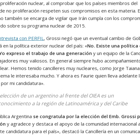
 proliferación nuclear, al comprobar que los países miembros del
de no proliferación respeten sus compromisos en esta materia. E
o también se encarga de vigilar que Irán cumpla con los compro
rdo sobre su programa nuclear de 2015.
ntrevista con PERFIL
, Grossi negó que un eventual cambio de Go
 en la política exterior nuclear del país: «
No. Existe una política
Yo expreso el trabajo de una generación
y un equipo de la Canci
jadores muy valiosos. En general siempre hubo acompañamiento
lear. Hemos tenido cancilleres muy nucleares, como Jorge Taiana
tema le interesaba mucho. Y ahora es Faurie quien lleva adelante 
por mi candidatura».
 elección de un argentino al frente del OIEA es un
conocimiento a la región de Latinoamérica y del Caribe
blica Argentina
se congratula por la elección del Emb. Grossi 
ión
y agradece y destaca el apoyo de la comunidad internacional a
e candidatura para el país», destacó la Cancillería en un comunic