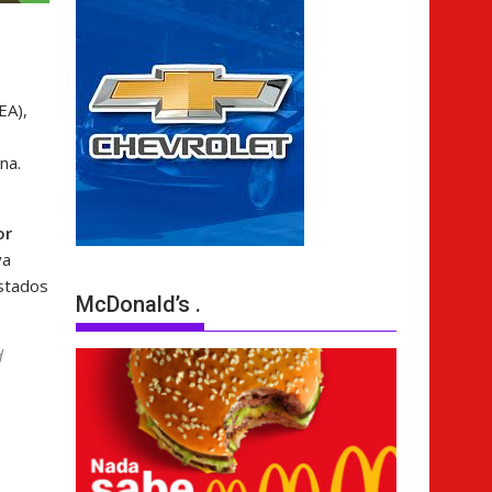
EA),
na.
or
ya
Estados
McDonald’s .
d