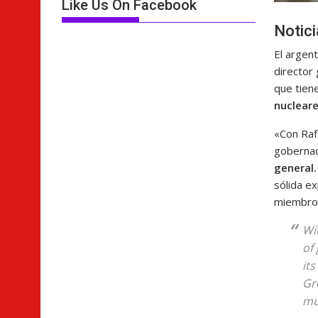
Like Us On Facebook
Notic
El argen
director
que tiene
nucleare
«Con Raf
goberna
general
sólida e
miembros»
Wi
of
it
Gr
mu