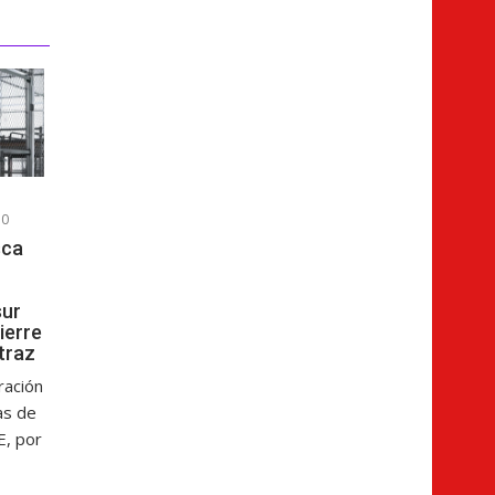
0
sca
sur
cierre
atraz
ración
as de
E, por