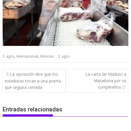
,
,
agro
Internacional
Noticias
agro
Navegación
La oposición dice que los
La carta de Maduro a
de
Maradona por su
estadistas tocan a una puerta
entradas
cumpleaños
que seguirá cerrada
Entradas relacionadas