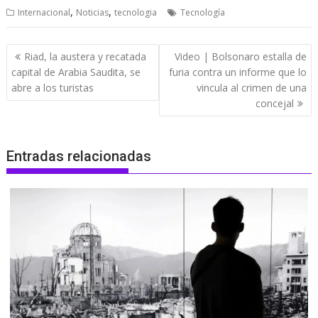
,
,
Internacional
Noticias
tecnologia
Tecnología
Navegación
Riad, la austera y recatada
Video | Bolsonaro estalla de
de
capital de Arabia Saudita, se
furia contra un informe que lo
entradas
abre a los turistas
vincula al crimen de una
concejal
Entradas relacionadas