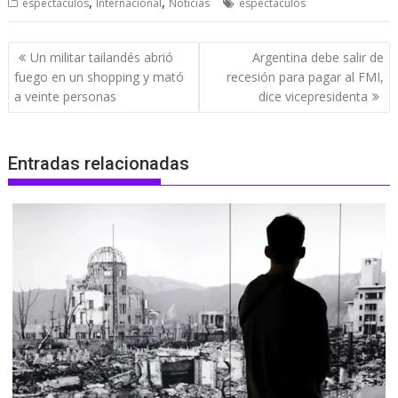
,
,
espectaculos
Internacional
Noticias
espectaculos
Navegación
Un militar tailandés abrió
Argentina debe salir de
de
fuego en un shopping y mató
recesión para pagar al FMI,
entradas
a veinte personas
dice vicepresidenta
Entradas relacionadas