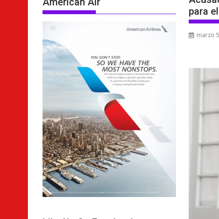
American Air
para e
marzo 5