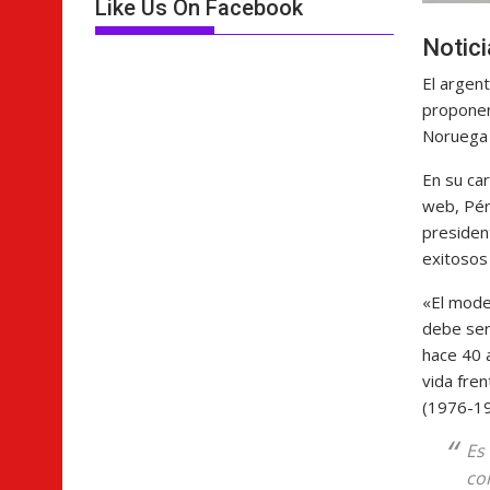
Like Us On Facebook
Notic
El argen
proponer
Noruega 
En su car
web, Pér
presiden
exitoso
«El mod
debe ser
hace 40 a
vida fren
(1976-19
Es
co