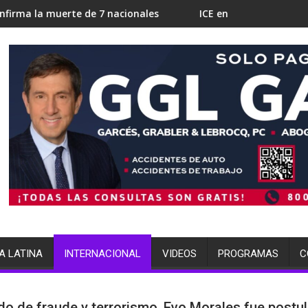
 nacionales
ICE en Miami busca 700 camas para detención 
A LATINA
INTERNACIONAL
VIDEOS
PROGRAMAS
C
o de fraude y terrorismo, Evo Morales fue postu