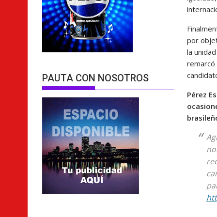
internac
Finalmen
por obje
la unida
remarcó 
candidat
PAUTA CON NOSOTROS
Pérez Es
ocasione
brasileñ
Ag
no
re
ca
par
ht