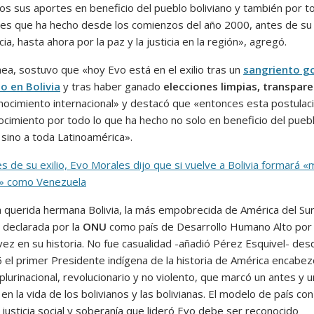
os sus aportes en beneficio del pueblo boliviano y también por t
tes que ha hecho desde los comienzos del año 2000, antes de su
ia, hasta ahora por la paz y la justicia en la región», agregó.
nea, sostuvo que «hoy Evo está en el exilio tras un
sangriento g
o en Bolivia
y tras haber ganado
elecciones limpias, transpar
nocimiento internacional» y destacó que «entonces esta postulac
ocimiento por todo lo que ha hecho no solo en beneficio del pueb
 sino a toda Latinoamérica».
 de su exilio, Evo Morales dijo que si vuelve a Bolivia formará «mi
» como Venezuela
 querida hermana Bolivia, la más empobrecida de América del Sur
 declarada por la
ONU
como país de Desarrollo Humano Alto por
vez en su historia. No fue casualidad -añadió Pérez Esquivel- des
 el primer Presidente indígena de la historia de América encabez
lurinacional, revolucionario y no violento, que marcó un antes y u
n la vida de los bolivianos y las bolivianas. El modelo de país con
 justicia social y soberanía que lideró Evo debe ser reconocido