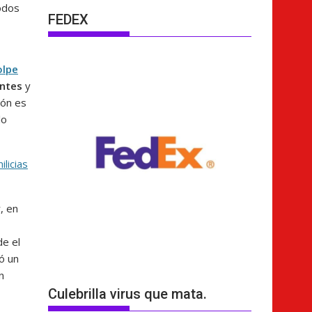
odos
FEDEX
olpe
entes
y
ión es
lo
licias
, en
de el
ó un
n
Culebrilla virus que mata.