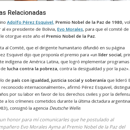
ias Relacionadas
tino
Adolfo Pérez Esquivel
,
Premio Nobel de la Paz de 1980
, vo
 al ex presidente de Bolivia,
Evo Morales
, para que el comité de
le otorgue este año el
Premio Nobel de la Paz
.
ta al Comité, que el dirigente humanitario difundió en su página
ez Esquivel dijo que proponía el premio para «un
líder social
, pr
te indígena de América Latina, que logró implementar programas
s de
lucha contra la pobreza
, contra la desigualdad y por la paz».
elo de
país con igualdad, justicia social y soberanía
que lideró 
 reconocido internacionalmente», afirmó Pérez Esquivel, distingu
ños por su labor en favor de los derechos civiles y por la defens
te a los crímenes cometidos durante la última dictadura argentina
83), consignó la agencia
Deutsche Welle
.
 un honor para mí comunicarles que he postulado al
mpañero Evo Morales Ayma al Premio Nobel de la Paz del