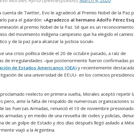
Evo Morales Ayma (@evoespueblo)
March 4, 2020
 cuenta de Twitter, Evo le agradeció al Premio Nobel de la Paz 
rlo para el galardón: «
Agradezco al hermano Adolfo Pérez Esq
ominación al premio Nobel de la Paz. Sé que es un reconocimiento 
so del movimiento indígena campesino que ha elegido el camino
co y de la paz para alcanzar la justicia social»
ive una crisis política desde el 20 de octubre pasado, a raíz de
s de irregularidades -que posteriormente fueron confirmadas po
ación de Estados Americanos (OEA)
y recientemente destacada
stigación de una universidad de EEUU- en los comicios presidenci
 proclamado reelecto en primera vuelta, Morales aceptó repetir l
es pero, ante la falta de respaldo de numerosas organizaciones s
 de las Fuerzas Armadas, renunció el 10 de noviembre presionado
as armadas y en medio de una revuelta de civiles y policías, denu
ima de un golpe de Estado y dos días después llegó asilado a Méx
mente viajó a la Argentina.