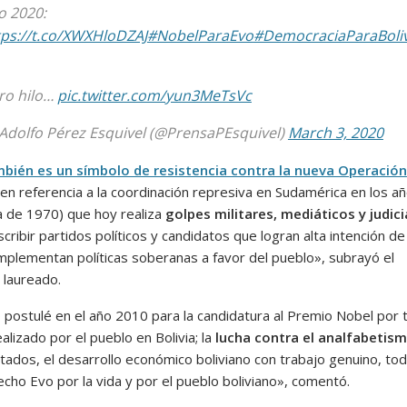
o 2020:
tps://t.co/XWXHloDZAJ
#NobelParaEvo
#DemocraciaParaBoli
ro hilo…
pic.twitter.com/yun3MeTsVc
Adolfo Pérez Esquivel (@PrensaPEsquivel)
March 3, 2020
bién es un símbolo de resistencia contra la nueva Operación
en referencia a la coordinación represiva en Sudamérica en los a
a de 1970) que hoy realiza
golpes militares, mediáticos y judici
cribir partidos políticos y candidatos que logran alta intención d
mplementan políticas soberanas a favor del pueblo», subrayó el
 laureado.
o postulé en el año 2010 para la candidatura al Premio Nobel por 
alizado por el pueblo en Bolivia; la
lucha contra el analfabetis
tados, el desarrollo económico boliviano con trabajo genuino, tod
cho Evo por la vida y por el pueblo boliviano», comentó.