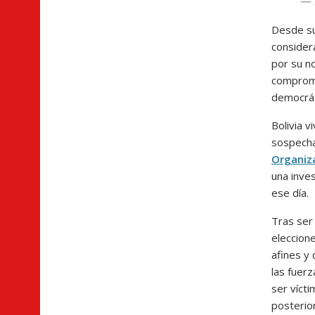
— 
Desde su
considera
por su n
compromi
democráti
Bolivia v
sospecha
Organiz
una inve
ese día.
Tras ser
eleccion
afines y
las fuerz
ser víct
posterior