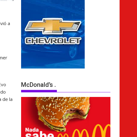
lvió a
imer
McDonald’s .
Evo
ido
a de la