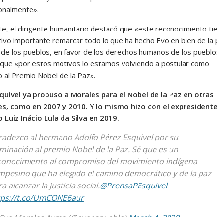
ionalmente».
te, el dirigente humanitario destacó que «este reconocimiento ti
tivo importante remarcar todo lo que ha hecho Evo en bien de la 
d de los pueblos, en favor de los derechos humanos de los pueblo
que «por estos motivos lo estamos volviendo a postular como
o al Premio Nobel de la Paz».
quivel ya propuso a Morales para el Nobel de la Paz en otras
s, como en 2007 y 2010. Y lo mismo hizo con el expresident
o Luiz Inácio Lula da Silva en 2019.
radezco al hermano Adolfo Pérez Esquivel por su
minación al premio Nobel de la Paz. Sé que es un
conocimiento al compromiso del movimiento indígena
mpesino que ha elegido el camino democrático y de la paz
a alcanzar la justicia social.
@PrensaPEsquivel
tps://t.co/UmCONE6aur