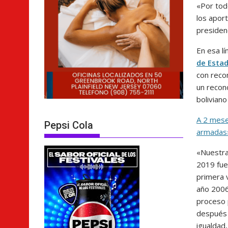
«Por tod
los apor
presidenc
En esa lí
de Estad
con reco
un recon
boliviano
A 2 meses
Pepsi Cola
armadas
«Nuestra
2019 fue
primera 
año 2006
proceso p
después e
igualdad,