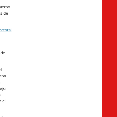
bierno
os de
ectoral
e
 de
el
 con
a
ejor
s
 el