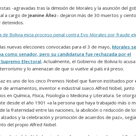
estas -agravadas tras la dimisión de Morales y la asunción del go
nal a cargo de
Jeanine Áñez
– dejaron más de 30 muertos y cient
y detenidos.
ia de Bolivia inicia proceso penal contra Evo Morales por fraude el
 las nuevas elecciones convocadas para el 3 de mayo,
Morales s
a como senador, pero su candidatura fue rechazada por el
 Supremo Electoral
. Actualmente, el Gobierno de Bolivia lo acusa
terrorismo y lo amenazan de que si vuelve al país irá preso.
Paz es uno de los cinco Premios Nobel que fueron instituidos por 
te de armamentos, inventor e industrial sueco Alfred Nobel, junto
os en Química, Física, Fisiología o Medicina y Literatura. Se otorg
te desde el año 1901 «a la persona que haya trabajado más o m
de la fraternidad entre las naciones, la abolición o reducción de lo
s alzados y la celebración y promoción de acuerdos de paz», según
to del propio Alfred Nobel.