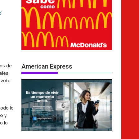
v
ños de
American Express
ales
e voto
todo lo
mo
y
o lo