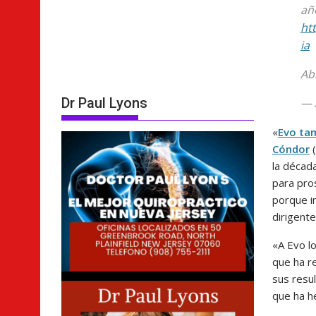
añ
ht
ia
Ab
Dr Paul Lyons
— 
«
Evo tam
Cóndor
(
la décad
para pros
porque i
dirigente
«A Evo l
que ha re
sus resul
que ha he