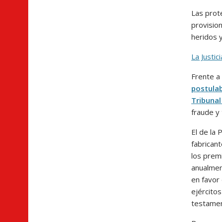
Las prot
provisio
heridos 
La Justic
Frente a
postulab
Tribunal
fraude y 
El de la 
fabrican
los premi
anualmen
en favor 
ejército
testamen