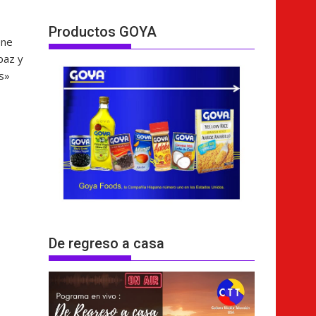
Productos GOYA
ene
paz y
s»
e
De regreso a casa