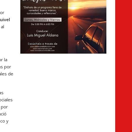
por
uivel
al
r la
s por
ales de
as
ociales
 por
nció
ico y