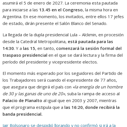
asumirá el 5 de enero de 2027. La ceremonia esta pautada
para iniciarse a las
13.45 en el Congreso
, la misma hora en
Argentina. En ese momento, los invitados, entre ellos 17 jefes
de estado, dirán presente el Salón Blanco del Senado.
La llegada de la dupla presidencial Lula – Alckmin, en procesión
desde la Catedral Metropolitana,
está pautada para las
14:30
. Y a
las 15
, en tanto,
comenzará
la
sesión formal de
l
traspaso presidencial
en el que se dará lectura y la firma del
período del presidente y vicepresidente electos.
El momento más esperado por los seguidores del Partido de
los Trabajadores será cuando el expresidente de 77 años,
que asegura que dirigirá el país con
«la energía de un hombre
de 30 y las ganas de uno de 20»,
suba la rampa de acceso al
Palacio de Planalto
al igual que en 2003 y 2007, mientras
que el programa estipula que a
las 16:20
,
donde recibirá la
banda presidencial.
Jair Bolsonaro se despidió llorando y no confirmó si irá a la