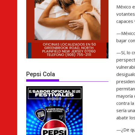
México e
votantes
capaces 
—México 
bajar con
—Sí, lo 
perspecti
vulnerab
Pepsi Cola
desigual
president
permitan,
mayoría d
contra la
sería un
abatir los
—¿De qué