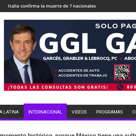
firma la muerte de 7 nacionales
ICE en Miami busca 700 c
A LATINA
INTERNACIONAL
VIDEOS
PROGRAMAS
C
 momento histórico, porque México tiene una cult