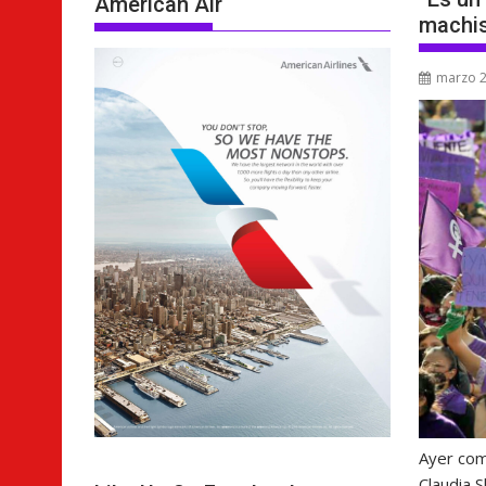
American Air
machis
marzo 2
Ayer com
Claudia S