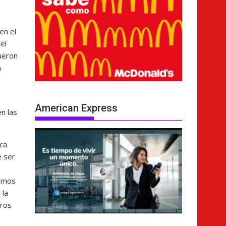
en el
el
ueron
n
American Express
n las
ica
e ser
nemos
 la
tros