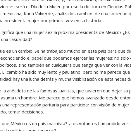
iernes será el Día de la Mujer; por eso la doctora en Ciencias Pol
es mexicana, Karla Valverde, analiza los cambios de una sociedad 
na presidenta mujer por primera vez en su historia.
gnifica que una mujer sea la próxima presidenta de México? ¿Es
 una casualidad?
e es un cambio. Se ha trabajado mucho en este país para que día
reconociendo el papel que podemos ejercer las mujeres; no solo 
olíticos, sino también en cualquiera que tenga que ver con la vid
. El cambio ha sido muy lento y paulatino, pero no me parece que
lidad: hay una lucha detrás y mucha visibilización de esta necesid
 la anécdota de las famosas Juanitas, que tuvieron que dejar su
 asuma un hombre. Me parece que hemos avanzado desde enton
una representación paritaria para participar con visión de mujer 
ido, tomar decisiones.
que México es un país machista? ¿Los votantes han podido ver a
en la política como capaces?