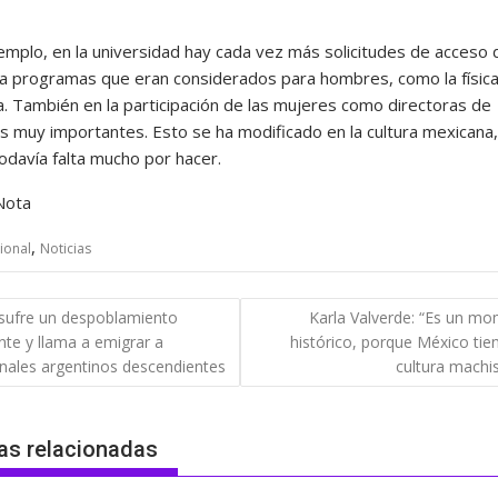
mplo, en la universidad hay cada vez más solicitudes de acceso 
a programas que eran considerados para hombres, como la física
ía. También en la participación de las mujeres como directoras de
 muy importantes. Esto se ha modificado en la cultura mexicana,
odavía falta mucho por hacer.
Nota
,
ional
Noticias
gación
a sufre un despoblamiento
Karla Valverde: “Es un m
te y llama a emigrar a
histórico, porque México tie
das
nales argentinos descendientes
cultura machi
as relacionadas