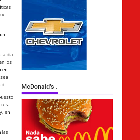
íticas
que
 un
 a día
en los
a en
 sea
ad.
McDonald’s .
 puesto
ces.
y, en
 las