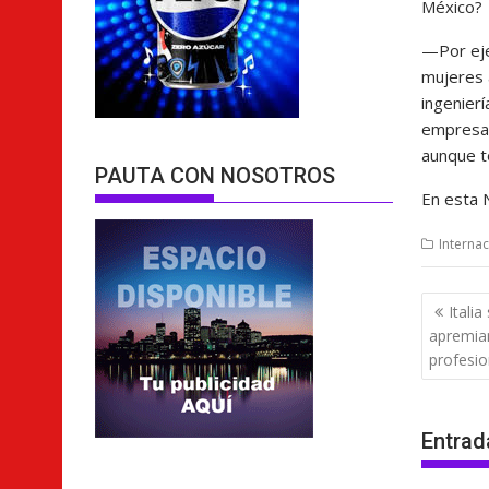
México?
—Por eje
mujeres 
ingenier
empresas
aunque t
PAUTA CON NOSOTROS
En esta 
Internac
Nave
Itali
de
apremian
entra
profesio
Entrad