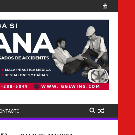
amas para detención de migrantes en el sur de Florida, tras cier
el país busca extraditar a sus naciona
ONTACTO
ura