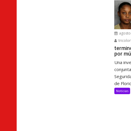
agosto 
tricolor
termin
por mú
Una inve
conjunta
Segurida
de Florid
Noticias