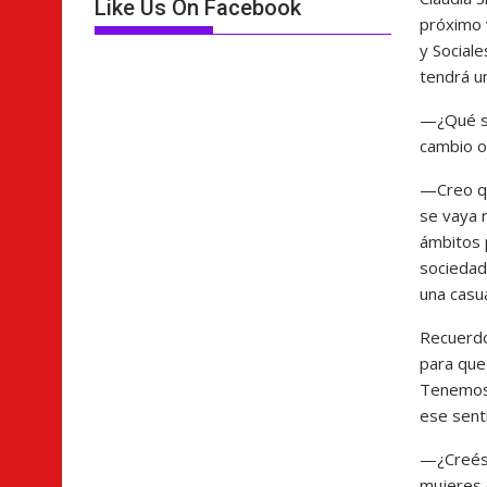
Like Us On Facebook
próximo v
y Social
tendrá u
—¿Qué si
cambio o
—Creo qu
se vaya 
ámbitos p
sociedad
una casua
Recuerdo
para que
Tenemos 
ese sent
—¿Creés 
mujeres 