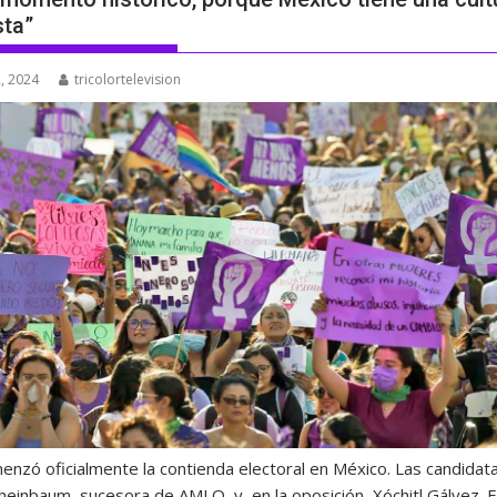
ta”
, 2024
tricolortelevision
enzó oficialmente la contienda electoral en México. Las candidat
heinbaum, sucesora de AMLO, y, en la oposición, Xóchitl Gálvez. E