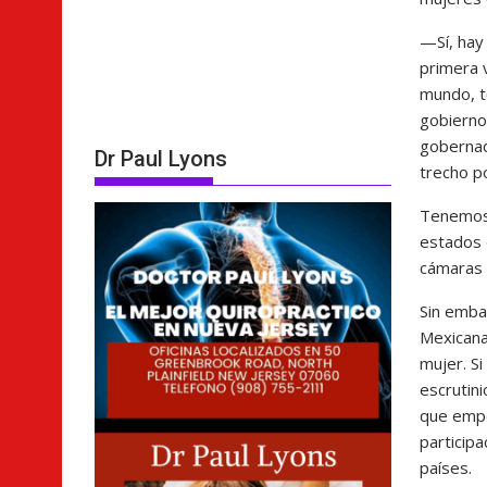
—Sí, hay
primera 
mundo, t
gobierno
gobernad
Dr Paul Lyons
trecho p
Tenemos 
estados 
cámaras l
Sin embar
Mexicana
mujer. S
escrutin
que empe
particip
países.