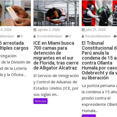
4, 2026
agosto 2, 2026
julio 31, 2026
television
0
tricolortelevision
0
tricolortelevision
ó arrestada
ICE en Miami busca
El Tribunal
ltiples cargos
700 camas para
Constitucional d
detención de
Perú anula la
stigación
migrantes en el sur
condena de 15 
 de la División de
de Florida, tras cierre
contra Ollanta
de Alligator Alcatraz
Humala por cas
d de la Lotería
Odebrecht y da v
a y la Oficina...
El Servicio de Inmigración
su liberación
y Control de Aduanas de
La justicia peruana 
Estados Unidos (ICE, por
la condena a 15 añ
sus siglas en...
prisión contra el
Noticias
expresidente Ollan
Humala...