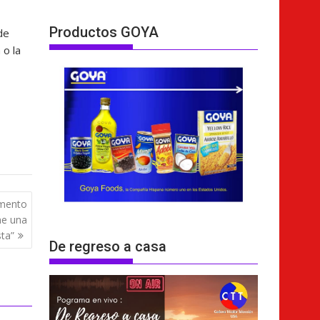
Productos GOYA
de
 o la
omento
ne una
sta”
De regreso a casa