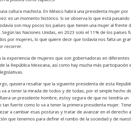
 una cultura machista. En México habrá una presidenta mujer por
vez: es un momento histórico. Si se observa lo que está pasando 
odavía son muy pocos los países que tienen una mujer al frente d
. Según las Naciones Unidas, en 2023 solo el 11% de los países f
os por mujeres, lo que quiere decir que todavía nos falta un gra
or recorrer.
la experiencia de mujeres que son gobernadoras en diferentes
de la República Mexicana, así como hay mucha más participación e
egislativas.
go, quisiera resaltar que la siguiente presidenta de esta Repúbl
 va a tener la mirada de todos y de todas, por el simple hecho d
i fuera un presidente hombre, estoy segura de que no tendría un
io tan fuerte como lo va a tener la primera presidenta mujer. Te
zar a cambiar esas posturas y tratar de avanzar en el derecho a
ación que tenemos para definir el rumbo de la sociedad y de nues