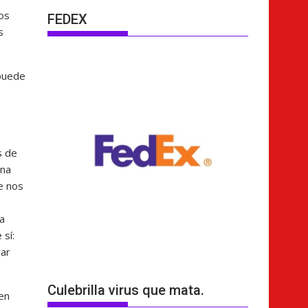
os
FEDEX
s
 puede
s de
una
e nos
ia
 sí:
rar
Culebrilla virus que mata.
en