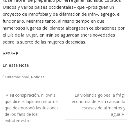
«Ese infore fue preparado por el régimen sionista, Estados
Unidos y varios países occidentales» que «prosiguen un
proyecto de iranofobia y de difamación de Irán», agregó. el
funcionario. Mientras tanto, al misno tiempo en que
numerosos lugares del planeta albergaban celebraciones por
el Día de la Mujer, en Irán se aguardan ahora novedades
sobre la suerte de las mujeres detenidas,
AFP/HB
En esta Nota
,
Internacional
Noticias
Navegación
Ni conspiración, ni ovnis:
La violencia golpea la frágil
de
qué dice el lapidario informe
economía de Haití causando
entradas
que desmoronó las ilusiones
escasez de alimentos y
de los fans de los
agua
extraterrestres