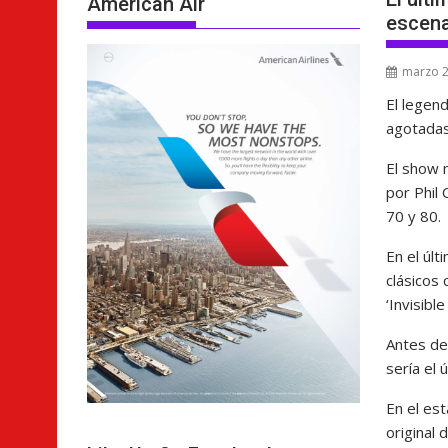
American Air
escena
marzo 2
El legen
agotadas 
El show 
por Phil 
70 y 80.
En el últ
clásicos 
‘Invisible
Antes de 
sería el
En el est
original 