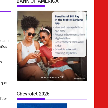
BANK OF AMERICA
s
ormado
 años
os
e
ó que
Chevrolet 2026
líder