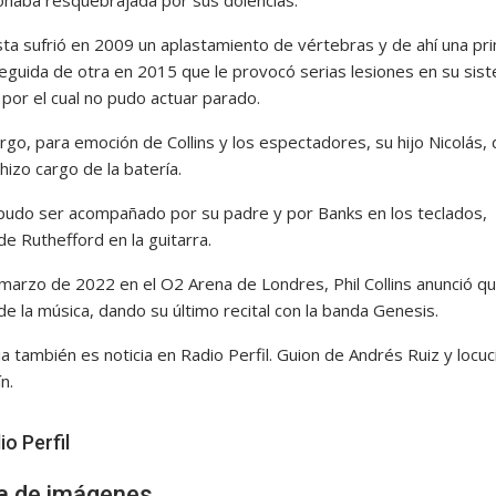
onaba resquebrajada por sus dolencias.
ista sufrió en 2009 un aplastamiento de vértebras y de ahí una pr
 seguida de otra en 2015 que le provocó serias lesiones en su sis
 por el cual no pudo actuar parado.
rgo, para emoción de Collins y los espectadores, su hijo Nicolás,
hizo cargo de la batería.
 pudo ser acompañado por su padre y por Banks en los teclados,
e Ruthefford en la guitarra.
 marzo de 2022 en el O2 Arena de Londres, Phil Collins anunció q
de la música, dando su último recital con la banda Genesis.
ia también es noticia en Radio Perfil. Guion de Andrés Ruiz y locu
n.
io Perfil
ía de imágenes