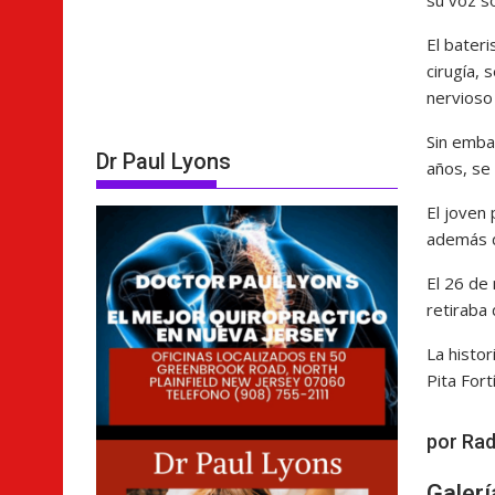
su voz s
El bater
cirugía,
nervioso
Sin emba
Dr Paul Lyons
años, se 
El joven
además d
El 26 de
retiraba 
La histor
Pita Fortí
por Rad
Galer