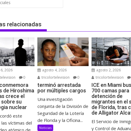
ciales
as relacionadas
6, 2026
agosto 4, 2026
agosto 2, 2026
television
0
tricolortelevision
0
tricolortelevision
 conmemora
terminó arrestada
ICE en Miami bu
s de Hiroshima
por múltiples cargos
700 camas para
as crece el
detención de
Una investigación
 sobre su
migrantes en el 
conjunta de la División de
egia nuclear
de Florida, tras 
de Alligator Alc
Seguridad de la Lotería
ecordó este
de Florida y la Oficina...
El Servicio de Inmig
 las víctimas del
Noticias
y Control de Aduan
eo atómico de