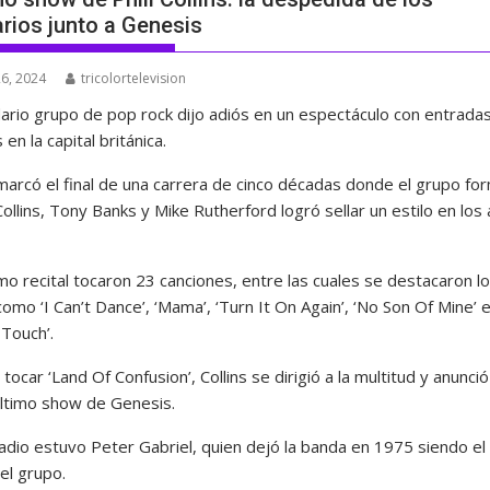
rios junto a Genesis
6, 2024
tricolortelevision
dario grupo de pop rock dijo adiós en un espectáculo con entrada
en la capital británica.
marcó el final de una carrera de cinco décadas donde el grupo f
Collins, Tony Banks y Mike Rutherford logró sellar un estilo en los
imo recital tocaron 23 canciones, entre las cuales se destacaron l
como ‘I Can’t Dance’, ‘Mama’, ‘Turn It On Again’, ‘No Son Of Mine’ 
 Touch’.
tocar ‘Land Of Confusion’, Collins se dirigió a la multitud y anunci
 último show de Genesis.
adio estuvo Peter Gabriel, quien dejó la banda en 1975 siendo el 
del grupo.