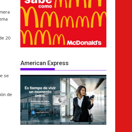
imera
tema
 de 20
American Express
ue se
ción de