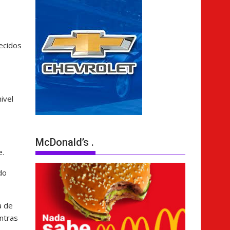
ecidos
ivel
McDonald’s .
e.
do
a de
entras