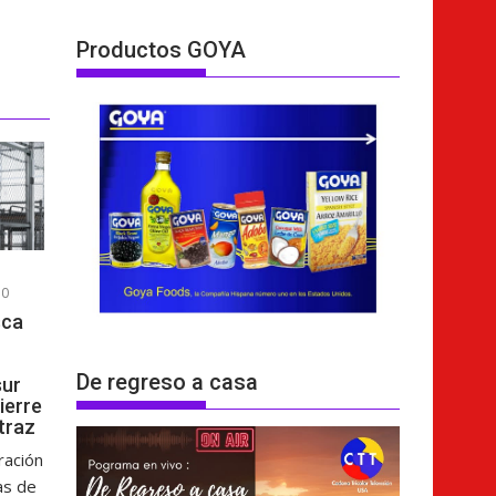
Productos GOYA
0
sca
De regreso a casa
sur
cierre
atraz
ración
as de