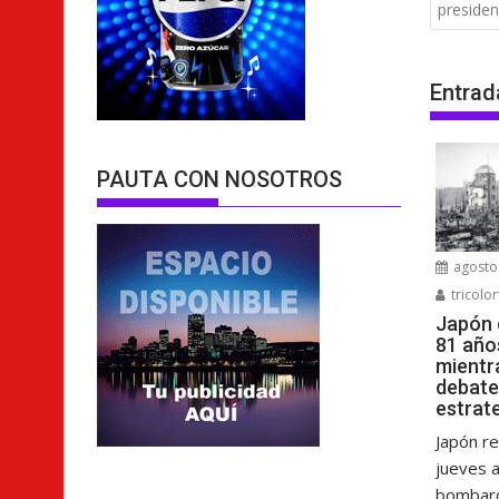
presiden
Entrad
PAUTA CON NOSOTROS
agosto 
tricolor
Japón
81 año
mientr
debate
estrat
Japón r
jueves a
bombard