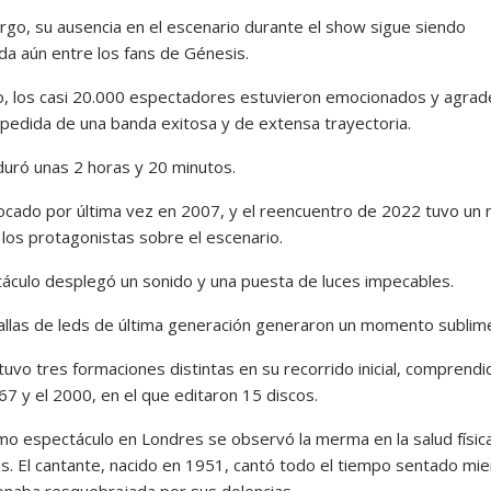
rgo, su ausencia en el escenario durante el show sigue siendo
a aún entre los fans de Génesis.
, los casi 20.000 espectadores estuvieron emocionados y agrad
spedida de una banda exitosa y de extensa trayectoria.
duró unas 2 horas y 20 minutos.
ocado por última vez en 2007, y el reencuentro de 2022 tuvo un n
 los protagonistas sobre el escenario.
táculo desplegó un sonido y una puesta de luces impecables.
allas de leds de última generación generaron un momento sublim
uvo tres formaciones distintas en su recorrido inicial, comprendi
67 y el 2000, en el que editaron 15 discos.
timo espectáculo en Londres se observó la merma en la salud físic
ins. El cantante, nacido en 1951, cantó todo el tiempo sentado mi