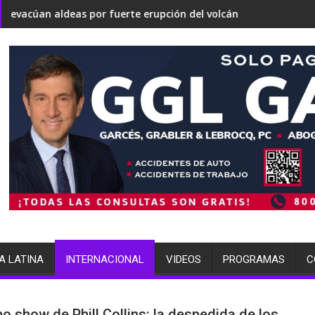
onvertirse en una 'Gaza silenciosa'
te sobre su estrategia nuclear
s por fuerte erupción del volcán de Fuego
terminó arrestada por múlt
A LATINA
INTERNACIONAL
VIDEOS
PROGRAMAS
C
mo show de Phill Collins: la despedida de los