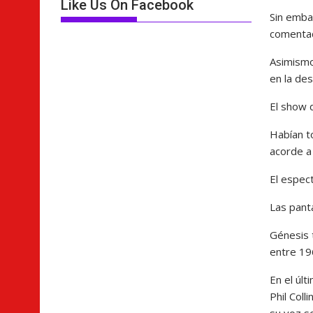
Like Us On Facebook
Sin emba
comentad
Asimismo
en la de
El show 
Habían t
acorde a
El espec
Las pant
Génesis t
entre 19
En el úl
Phil Coll