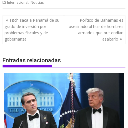
,
Internacional
Noticias
Navegación
Fitch saca a Panamá de su
Político de Bahamas es
de
grado de inversión por
asesinado al huir de hombres
entradas
problemas fiscales y de
armados que pretendían
gobernanza
asaltarlo
Entradas relacionadas