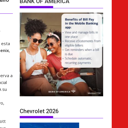
BANK OF AMERICA
,
n esta
enix
,
serva a
cial
A su
vo,
Chevrolet 2026
ott