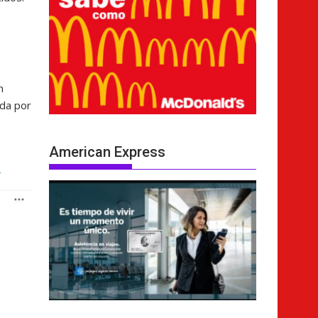
n
ada por
American Express
s