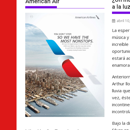
American Air
a la l
abril 10
La espera
música y 
increíble
oportuni
estará 
enamorad
Anterior
Arthur l
lluvia qu
vez, ést
incontine
incontrol
Bajo la d