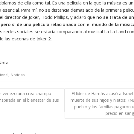
blamos de ella como tal. Es una película en la que la música es un
esencial. Para mí, no se distancia demasiado de la primera pelícu
l director de Joker, Todd Phillips, y aclaró que
no se trata de un
 pero sí de una película relacionada con el mundo de la músi
as redes sociales se estaría comparando al musical La La Land co
de las escenas de Joker 2.
Nota
,
ional
Noticias
gación
e venezolana crea champú
El líder de Hamás acusó a Israel
inspirada en el bienestar de sus
muerte de sus hijos y nietos: «N
das
pueblo y las familias pagaron u
precio en sang