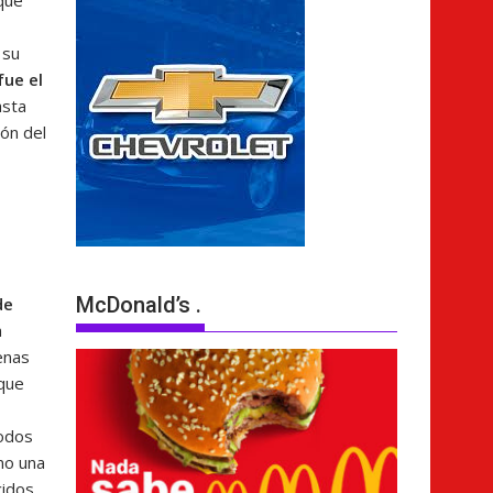
oque
 su
fue el
asta
ión del
McDonald’s .
de
a
enas
 que
todos
mo una
cidos.