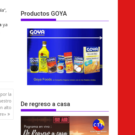
la”,
Productos GOYA
ca
ya
n
 por la
uestro
De regreso a casa
n alto
re»