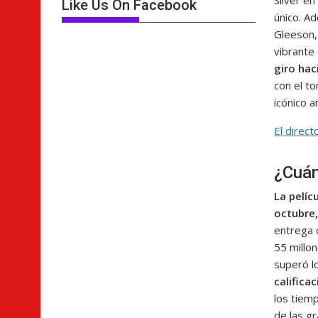
Silver en
Like Us On Facebook
único. A
Gleeson,
vibrante 
giro hac
con el t
icónico 
El direct
¿Cuán
La pelíc
octubre,
entrega 
55 millon
superó lo
calificac
los tiem
de las g