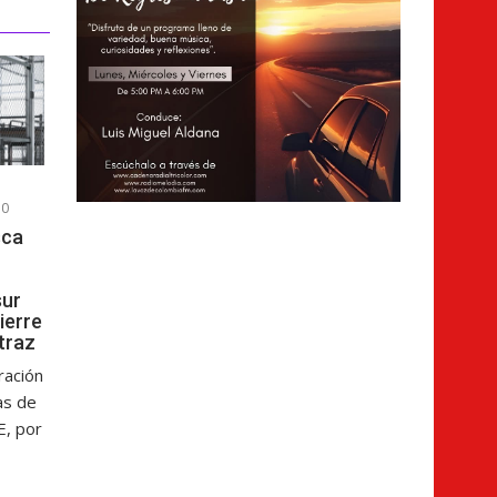
0
sca
sur
cierre
atraz
ración
as de
E, por