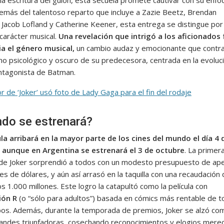
 la escritura del guion, esta secuela promete cautivar con su enf
demás del talentoso reparto que incluye a Zazie Beetz, Brendan
 Jacob Lofland y Catherine Keener, esta entrega se distingue por
carácter musical.
Una revelación que intrigó a los aficionados 
ia el género musical,
un cambio audaz y emocionante que contr
ono psicológico y oscuro de su predecesora, centrada en la evoluc
antagonista de Batman.
or de ‘Joker’ usó foto de Lady Gaga para el fin del rodaje
do se estrenará?
ula arribará en la mayor parte de los cines del mundo el día 4 
 aunque en Argentina se estrenará el 3 de octubre
. La primer
de Joker sorprendió a todos con un modesto presupuesto de ap
es de dólares, y aún así arrasó en la taquilla con una recaudación
s 1.000 millones. Este logro la catapultó como la película con
ión R
(o “sólo para adultos”) basada en cómics más rentable de 
pos. Además, durante la temporada de premios, Joker se alzó co
randes triunfadoras, cosechando reconocimientos y elogios mere