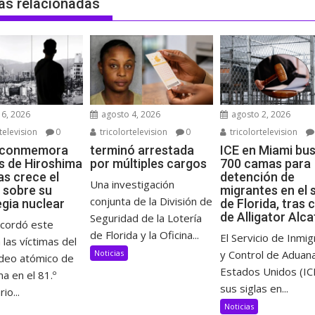
as relacionadas
6, 2026
agosto 4, 2026
agosto 2, 2026
television
0
tricolortelevision
0
tricolortelevision
 conmemora
terminó arrestada
ICE en Miami bu
s de Hiroshima
por múltiples cargos
700 camas para
as crece el
detención de
Una investigación
 sobre su
migrantes en el 
conjunta de la División de
egia nuclear
de Florida, tras 
de Alligator Alc
Seguridad de la Lotería
ecordó este
de Florida y la Oficina...
El Servicio de Inmig
 las víctimas del
Noticias
y Control de Aduan
eo atómico de
Estados Unidos (IC
a en el 81.º
sus siglas en...
io...
Noticias