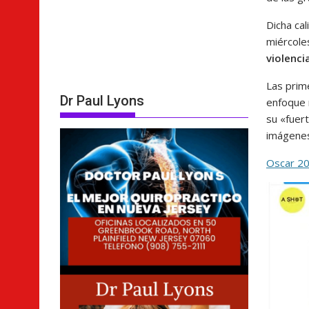
Dicha cal
miércoles
violenci
Las prime
Dr Paul Lyons
enfoque 
su «fuer
imágenes
Oscar 20