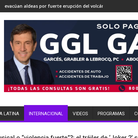
ertirse en una 'Gaza silenciosa'
sobre su estrategia nuclear
por fuerte erupción del volcán de Fuego
terminó arrestada por múltip
A LATINA
INTERNACIONAL
VIDEOS
PROGRAMAS
C
ical o “violencia fuerte”?: el tráiler de ‘Joker 2’ s