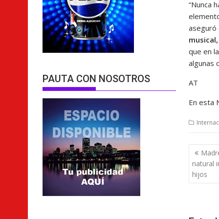
“Nunca ha
elemento 
aseguró e
musical,
que en l
algunas 
PAUTA CON NOSOTROS
AT
En esta 
Internac
Nave
Madr
de
natural 
entra
hijos