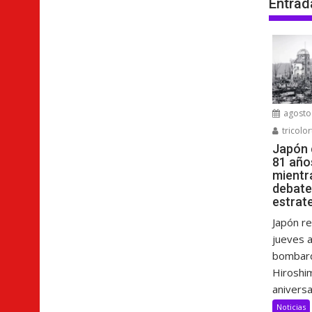
Entrad
agosto 
tricolor
Japón
81 año
mientr
debate
estrat
Japón r
jueves a
bombard
Hiroshim
aniversar
Noticias