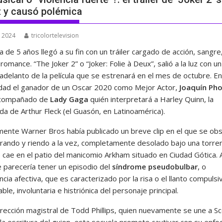
uz y causó polémica
, 2024
tricolortelevision
 de 5 años llegó a su fin con un tráiler cargado de acción, sangre
romance. “The Joker 2” o “Joker: Folie à Deux”, salió a la luz con un
 adelanto de la película que se estrenará en el mes de octubre. E
dad el ganador de un Oscar 2020 como Mejor Actor,
Joaquín Pho
acompañado de
Lady Gaga
quién interpretará a Harley Quinn, la
a de Arthur Fleck (el Guasón, en Latinoamérica).
mente Warner Bros había publicado un breve clip en el que se ob
lorando y riendo a la vez, completamente desolado bajo una torren
e cae en el patio del manicomio Arkham situado en Ciudad Gótica. 
e parecería tener un episodio del
síndrome pseudobulbar
, o
ncia afectiva, que es caracterizado por la risa o el llanto compulsi
able, involuntaria e histriónica del personaje principal.
irección magistral de Todd Phillips, quien nuevamente se une a Sc