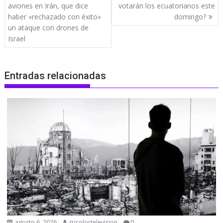
de
aviones en Irán, que dice
votarán los ecuatorianos este
entradas
haber «rechazado con éxito»
domingo?
un ataque con drones de
Israel
Entradas relacionadas
agosto 6, 2026
tricolortelevision
0