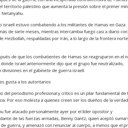
l territorio palestino que aumenta la presión sobre el primer min
 Netanyahu.
ito israelí estuvo combatiendo a los militantes de Hamas en Gaza
más de siete meses, mientras intercambia fuego casi a diario con 
e Hezbollah, respaldadas por Irán, a lo largo de la frontera norte
pués de que los combatientes de Hamas se reagruparon en el n
 donde Israel anteriormente dijo que el grupo fue neutralizado,
 divisiones en el gabinete de guerra israelí.
es gusta a los autoritarios
cio del periodismo profesional y crítico es un pilar fundamental de 
ia. Por eso molesta a quienes creen ser los dueños de la verdad
u fue atacado personalmente ayer por el líder opositor y
ante de las fuerzas armadas, Benny Gantz, quien aceptó sumars
 de guerra, y amenazó con renunciar al cuerpo, a menos que el p