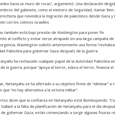
umbo hacia un muro de rocas”, argumentó. Una declaración dirigid
embros del gabinete, como el ministro de Seguridad, Itamar Ben-
erechista que reivindica la migración de palestinos desde Gaza y 
ón con los colonos israelíes.
u también está bajo presión de Washington para poner fin
nte al conflicto y evitar verse atrapado en una larga campaña de
surgencia. Washington solicitó anteriormente una forma “revitaliz
idad Palestina para gobernar Gaza después de la guerra.
anyahu ha rechazado cualquier papel de la Autoridad Palestina e
e la guerra, porque “apoya el terror, educa el terror, financia el
gar, Netanyahu se ha aferrado a su objetivo firme de “eliminar” a
 que “no hay alternativa a la victoria militar”.
rtos dicen que la confianza en Netanyahu está disminuyendo. “Co
e Gallant a la falta de planificación de Netanyahu para el día despu
 de gobernar Gaza, están comenzando a surgir algunas fisuras r