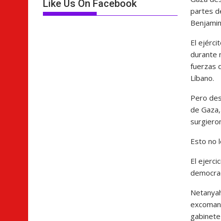
Like Us On Facebook
partes de
Benjamin
El ejérc
durante 
fuerzas d
Líbano.
Pero des
de Gaza,
surgieron
Esto no l
El ejerci
democrac
Netanyah
excomand
gabinete