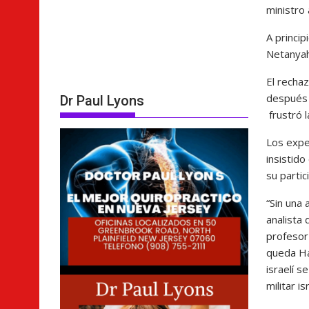
ministro
A princip
Netanyah
El recha
después d
Dr Paul Lyons
frustró l
Los exper
insistido
su partic
“Sin una 
analista
profesor 
queda Ha
israelí s
militar i