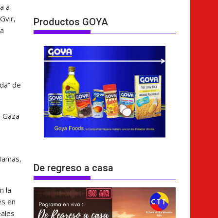
a a
Gvir,
Productos GOYA
la
ada” de
n Gaza
 Hamas,
De regreso a casa
n la
és en
eales