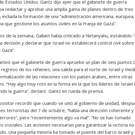
de Estados Unidos. Gantz dijo ayer que el gabinete de guerra
ba redactar y aprobar una amplia gama de planes dentro de tres
 incluida la formación de una “administración americana, europea
na que gestione los asuntos civiles en la Franja de Gaza”.
ios de la semana, Gallant había criticado a Netanyahu, instándolo “
 decisión y declarar que Israel no establecerá control civil sobre 
e Gaza”.
anteó que el gabinete de guerra apruebe un plan de seis puntos 
l regreso de los rehenes, una salida para el norte de Israel y med
ormalización de las relaciones con los países árabes, entre otras
s. “Hay algo muy roto en la forma en la que los líderes de Israel
ndo la guerra”, declaró Gantz en rueda de prensa.
 opositor recordó que cuando se unió al gobierno de unidad, desp
es terroristas del 7 de octubre, “había una dirección coherente y
 errores”, pero “recientemente algo va mal”. “No se han tomado
s cruciales. Las acciones necesarias para garantizar la victoria no
do. Una pequeña minoría ha tomado el puente del barco israelí y