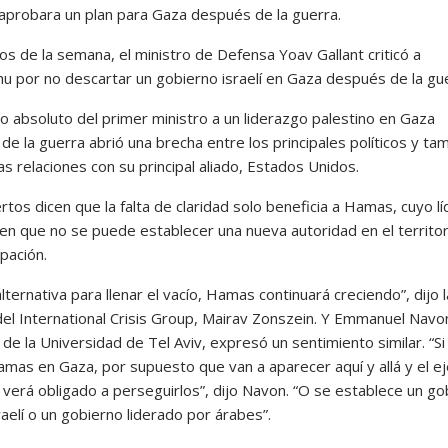
 aprobara un plan para Gaza después de la guerra.
ios de la semana, el ministro de Defensa Yoav Gallant criticó a
u por no descartar un gobierno israelí en Gaza después de la gu
zo absoluto del primer ministro a un liderazgo palestino en Gaza
e la guerra abrió una brecha entre los principales políticos y ta
as relaciones con su principal aliado, Estados Unidos.
tos dicen que la falta de claridad solo beneficia a Hamas, cuyo lí
 en que no se puede establecer una nueva autoridad en el territor
ipación.
alternativa para llenar el vacío, Hamas continuará creciendo”, dijo l
 del International Crisis Group, Mairav Zonszein. Y Emmanuel Navo
de la Universidad de Tel Aviv, expresó un sentimiento similar. “Si
mas en Gaza, por supuesto que van a aparecer aquí y allá y el ej
e verá obligado a perseguirlos”, dijo Navon. “O se establece un g
sraelí o un gobierno liderado por árabes”.