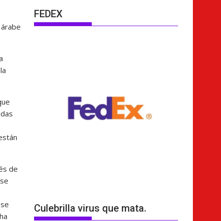
FEDEX
, árabe
a
la
que
idas
 están
ués de
 se
 se
Culebrilla virus que mata.
 ha