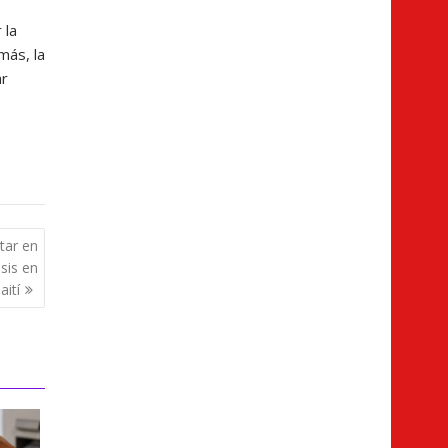
 la
más, la
ar
tar en
sis en
aití