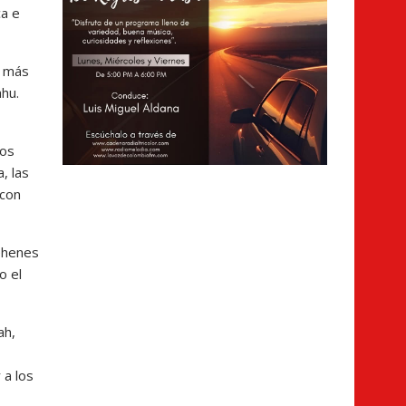
ca e
s más
ahu.
los
, las
 con
rehenes
o el
ah,
 a los