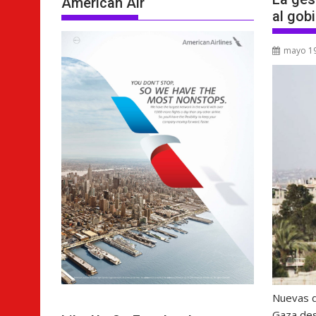
American Air
al gobi
mayo 19
Nuevas d
Gaza des