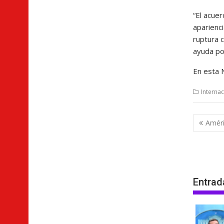
“El acue
aparienci
ruptura 
ayuda por
En esta 
Internac
Nave
Améri
de
entra
Entrad