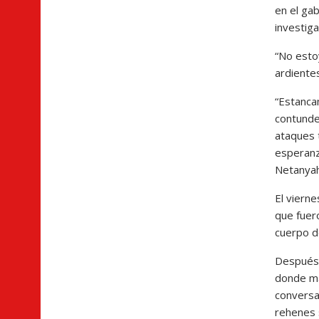
en el gab
investig
“No esto
ardientes
“Estanca
contunde
ataques 
esperanz
Netanyah
El viern
que fuer
cuerpo d
Después 
donde má
conversa
rehenes 