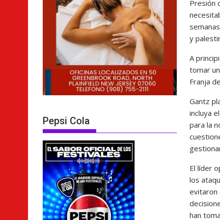
Presión 
necesita
semanas,
y palesti
A princip
tomar una
Franja d
Gantz pl
incluya e
Pepsi Cola
para la n
cuestione
gestiona
El líder
los ataqu
evitaron
decisione
han toma