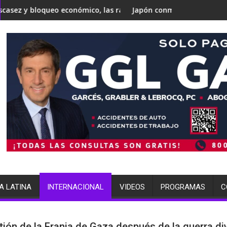
 Trump, Todd Blanche, como fiscal general
nómico, las razones por las que expertos de la ONU advierten q
Japón conmemora 81 años de Hiroshima mientr
A LATINA
INTERNACIONAL
VIDEOS
PROGRAMAS
C
tión de la Franja de Gaza después de la guerra di