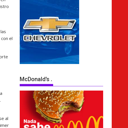
istro
las
 con el
orte
McDonald’s .
la
.
e al
rimer