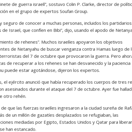
inete de guerra israelí”, sostuvo Colin P. Clarke, director de políti
ación en el grupo de expertos Soufan Group.
y seguro de conocer a muchas personas, incluidos los partidario
 de Israel, que confíen en Bibi”, dijo, usando el apodo de Netany
miento de rehenes”. Muchos israelíes apoyaron los objetivos
ntes de Netanyahu de buscar venganza contra Hamas luego de 
terroristas del 7 de octubre que provocaron la guerra. Pero ahora
as de recuperar a los rehenes se han desvanecido y la paciencia
u puede estar agotándose, dijeron los expertos.
es, el ejército anunció que había recuperado los cuerpos de tres 
on asesinados durante el ataque del 7 de octubre. Ayer fue hallad
e otro rehén.
de que las fuerzas israelíes ingresaron a la ciudad sureña de Raf
s de un millón de gazatíes desplazados se refugiaban, las
ciones mediadas por Egipto, Estados Unidos y Qatar para liberar
se han estancado.