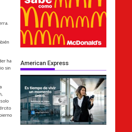
erra.
mbién
der ha
American Express
io sin
a
n,
 solo
ército
obierno