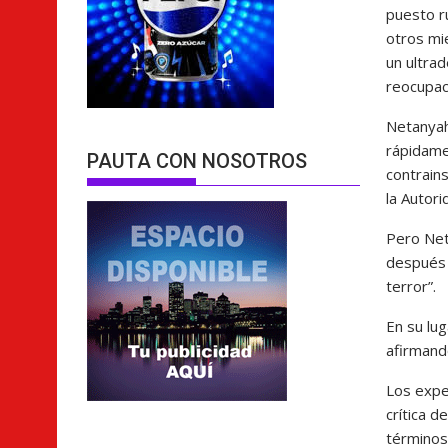
puesto r
otros mi
un ultrad
reocupaci
Netanyah
rápidame
PAUTA CON NOSOTROS
contrain
la Autor
Pero Net
después d
terror”.
En su lu
afirmando
Los expe
crítica d
términos