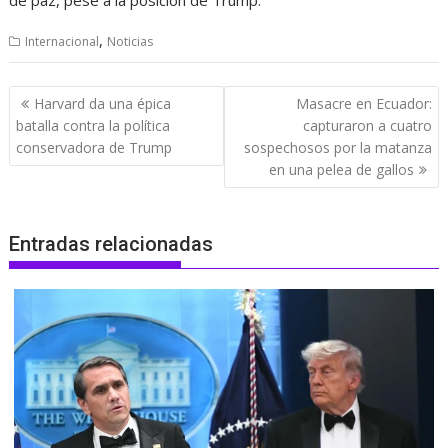
de paz, pese a la posición de Trump.
,
Internacional
Noticias
Navegación
Harvard da una épica
Masacre en Ecuador:
de
batalla contra la política
capturaron a cuatro
entradas
conservadora de Trump
sospechosos por la matanza
en una pelea de gallos
Entradas relacionadas