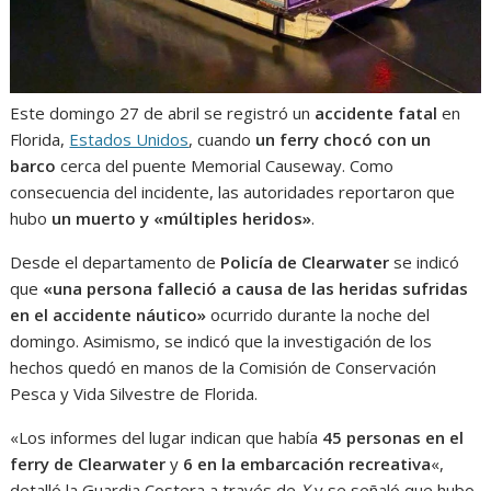
Este domingo 27 de abril se registró un
accidente fatal
en
Florida,
Estados Unidos
, cuando
un ferry chocó con un
barco
cerca del puente Memorial Causeway. Como
consecuencia del incidente, las autoridades reportaron que
hubo
un muerto y «múltiples heridos»
.
Desde el departamento de
Policía de Clearwater
se indicó
que
«una persona falleció a causa de las heridas sufridas
en el accidente náutico»
ocurrido durante la noche del
domingo. Asimismo, se indicó que la investigación de los
hechos quedó en manos de la Comisión de Conservación
Pesca y Vida Silvestre de Florida.
«Los informes del lugar indican que había
45 personas en el
ferry de Clearwater
y
6 en la embarcación recreativa
«,
detalló la Guardia Costera a través de
X
y se señaló que hubo