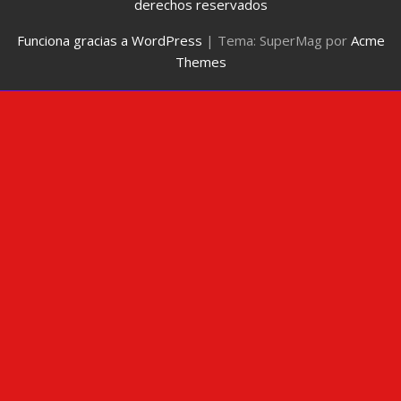
derechos reservados
Funciona gracias a WordPress
|
Tema: SuperMag por
Acme
Themes