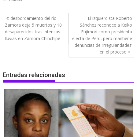
Navegación
desbordamiento del río
El izquierdista Roberto
de
Zamora deja 5 muertos y 10
Sánchez reconoce a Keiko
entradas
desaparecidos tras intensas
Fujimori como presidenta
lluvias en Zamora Chinchipe
electa de Perú, pero mantiene
denuncias de ‘irregularidades’
en el proceso
Entradas relacionadas