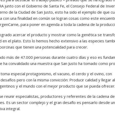
A junto con el Gobierno de Santa Fe, el Consejo Federal de Inve
ierno de la Ciudad de San Justo, esto ha sido el ejemplo de que c
ja con una finalidad en común se logran cosas como este encuent
ArgenCarne, para poner en agenda a toda la cadena de la producci
grado acercar el producto y mostrar como la genética se trans
ad en el plato. Esto lo hemos hecho extensivo a las especies tamb
porcinas que tienen una potencialidad para crecer.
do más de 47.000 personas durante cuatro días y eso es fundam
e ha convalidado una muestra que San Justo ha tomado como pro
toma especial protagonismo, el vacuno, el cerdo y el ovino, con
 desafíos pero con la misma convicción: Producir calidad y llegar al
rgentinos y el mundo con el mejor producto que se pueda ofrecer
fue reunir especialistas, productores y referentes de la cadena d
nes. Es un sector complejo y el gran desafío es pensarlo desde u
va integral.