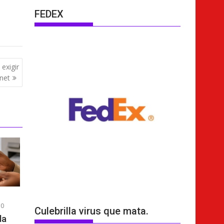
FEDEX
exigir
net
0
Culebrilla virus que mata.
da