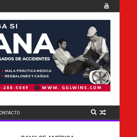
ONU advierten que Cuba podría convertirse en una 'Gaza silenci
roshima mientras crece el debate sobre su estrategia nuclear
evacúan aldeas por fuerte erupción del volc
ONTACTO