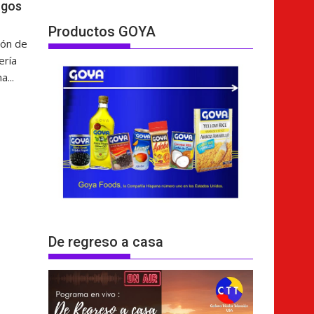
rgos
Productos GOYA
ión de
ería
a...
De regreso a casa