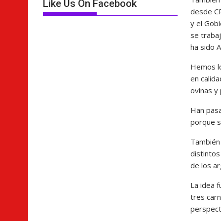
Like Us On Facebook
desde CR
y el Gob
se traba
ha sido 
Hemos lo
en calid
ovinas y 
Han pasa
porque s
También 
distintos
de los a
La idea 
tres car
perspecti