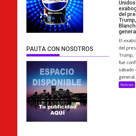
Unidos
exabog
del pr
Trump,
Blanch
genera
El exab
del pre
PAUTA CON NOSOTROS
Trump, 
fue con
sábado 
general..
Noticias