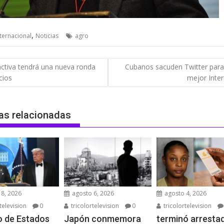
,
nternacional
Noticias
agro
gación
ctiva tendrá una nueva ronda
Cubanos sacuden Twitter para 
cios
mejor Inter
das
as relacionadas
8, 2026
agosto 6, 2026
agosto 4, 2026
television
0
tricolortelevision
0
tricolortelevision
 de Estados
Japón conmemora
terminó arresta