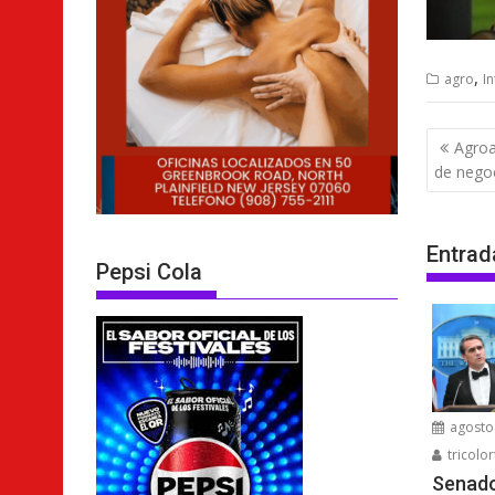
,
agro
I
Nave
Agroa
de
de nego
entra
Entrad
Pepsi Cola
agosto 
tricolor
Senado