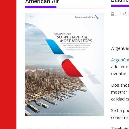
American Air
junio 3,
ArgenCar
ArgenCa
adelante
eventos 
Dos años
mostrar 
calidad c
Se ha pue
consumid
También 