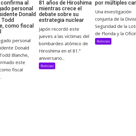
 confirma al
81 años de Hiroshima
por múltiples ca
ado personal
mientras crece el
Una investigación
esidente Donald
debate sobre su
conjunta de la Divis
 Todd
estrategia nuclear
e, como fiscal
Seguridad de la Lot
Japón recordó este
l
de Florida y la Oficin
jueves a las víctimas del
ogado personal
Noticias
bombardeo atómico de
sidente Donald
Hiroshima en el 81.º
Todd Blanche,
aniversario...
firmado este
Noticias
como fiscal
.