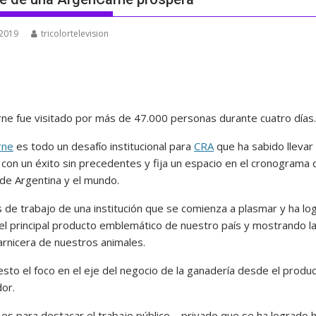
 2019
tricolortelevision
ne fue visitado por más de 47.000 personas durante cuatro días.
rne
es todo un desafío institucional para
CRA
que ha sabido llevar
 con un éxito sin precedentes y fija un espacio en el cronograma 
de Argentina y el mundo.
 de trabajo de una institución que se comienza a plasmar y ha lo
el principal producto emblemático de nuestro país y mostrando l
arnicera de nuestros animales.
sto el foco en el eje del negocio de la ganadería desde el produc
or.
es para destacar el trabajo público – privado que se ha logrado 