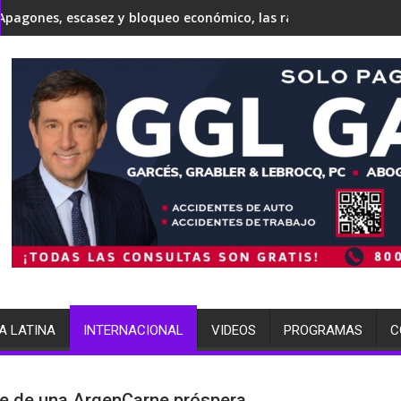
ta'
esidente Donald Trump, Todd Blanche, como fiscal general
z y bloqueo económico, las razones por las que expertos de la 
Japón conmemora 81 años de Hi
A LATINA
INTERNACIONAL
VIDEOS
PROGRAMAS
C
e de una ArgenCarne próspera