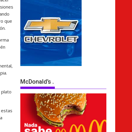
rsiones
uando
ro que
ón.
forma
ién
ental,
pia.
McDonald’s .
 plato
.
e estas
na