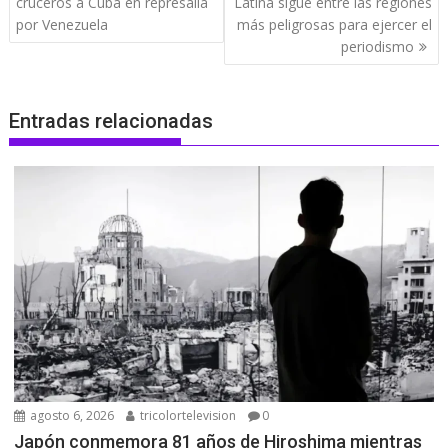
de
cruceros a Cuba en represalia
Latina sigue entre las regiones
entradas
por Venezuela
más peligrosas para ejercer el
periodismo
Entradas relacionadas
agosto 6, 2026
tricolortelevision
0
Japón conmemora 81 años de Hiroshima mientras