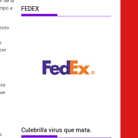
r de la
empo a
FEDEX
 esto
s
acer
ste
que
s
Culebrilla virus que mata.
s