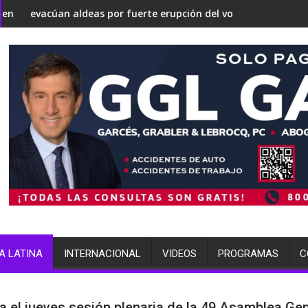
convertirse en una 'Gaza silenciosa'
ate sobre su estrategia nuclear
eas por fuerte erupción del volcán de Fuego
terminó arrestada por múl
A LATINA
INTERNACIONAL
VIDEOS
PROGRAMAS
C
a el jueves sesión plenaria de la 49 Asamblea Gen