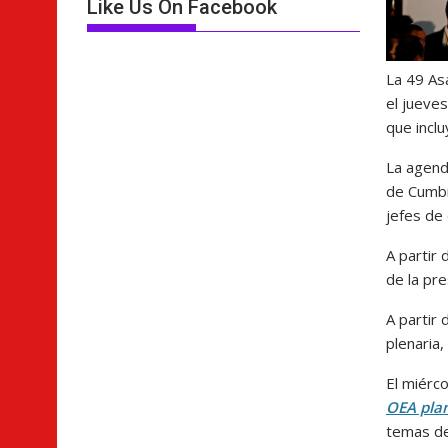
Like Us On Facebook
La 49 As
el jueve
que inclu
La agend
de Cumbr
jefes de
A partir 
de la pr
A partir 
plenaria,
El miérc
OEA plan
temas d