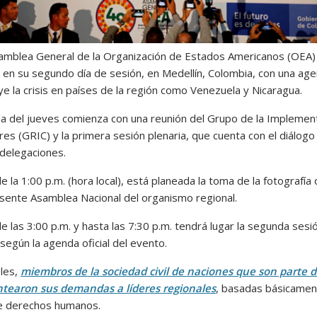
amblea General de la Organización de Estados Americanos (OEA)
s en su segundo día de sesión, en Medellín, Colombia, con una ag
ye la crisis en países de la región como Venezuela y Nicaragua.
a del jueves comienza con una reunión del Grupo de la Implemen
es (GRIC) y la primera sesión plenaria, que cuenta con el diálogo
 delegaciones.
de la 1:00 p.m. (hora local), está planeada la toma de la fotografía o
esente Asamblea Nacional del organismo regional.
de las 3:00 p.m. y hasta las 7:30 p.m. tendrá lugar la segunda sesi
 según la agenda oficial del evento.
oles,
miembros de la sociedad civil de naciones que son parte d
tearon sus demandas a líderes regionales
, basadas básicamen
e derechos humanos.