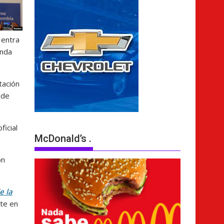
 entra
enda
tación
 de
ficial
McDonald’s .
ón
e la
te en