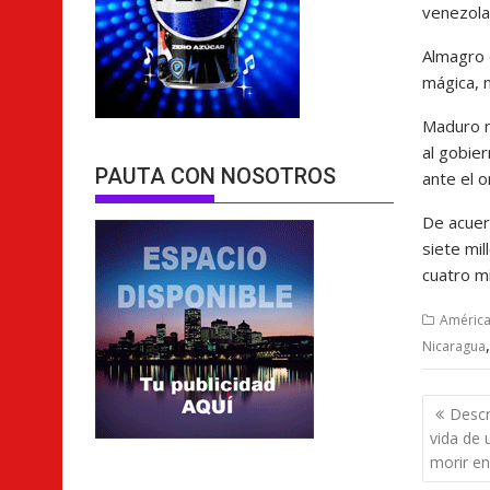
venezolan
Almagro d
mágica, n
Maduro n
al gobie
PAUTA CON NOSOTROS
ante el 
De acuer
siete mi
cuatro m
América
Nicaragua
Nave
Descr
de
vida de 
entra
morir en