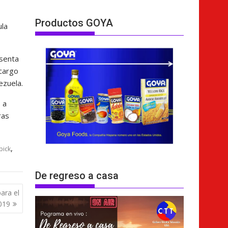
Productos GOYA
ula
esenta
 cargo
ezuela.
 a
ras
,
pick
De regreso a casa
ara el
019