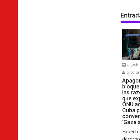
Entrad
agosto 
tricolor
Apagon
bloque
las raz
que ex
ONU ad
Cuba p
conver
‘Gaza s
Experto
derech