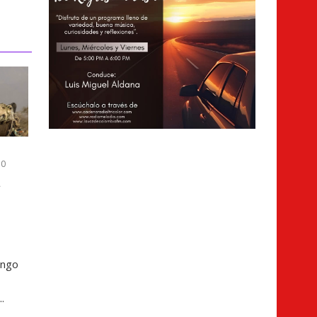
0
a
ingo
.