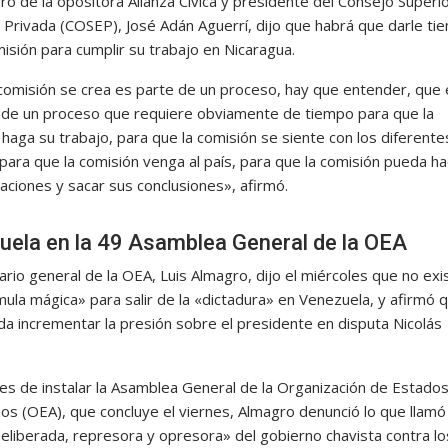
o de la opositora Alianza Cívica y presidente del Consejo Superio
Privada (COSEP), José Adán Aguerrí, dijo que habrá que darle ti
isión para cumplir su trabajo en Nicaragua.
 comisión se crea es parte de un proceso, hay que entender, que
 de un proceso que requiere obviamente de tiempo para que la
haga su trabajo, para que la comisión se siente con los diferente
 para que la comisión venga al país, para que la comisión pueda h
aciones y sacar sus conclusiones», afirmó.
uela en la 49 Asamblea General de la OEA
ario general de la OEA, Luis Almagro, dijo el miércoles que no exi
mula mágica» para salir de la «dictadura» en Venezuela, y afirmó 
da incrementar la presión sobre el presidente en disputa Nicolás
es de instalar la Asamblea General de la Organización de Estado
os (OEA), que concluye el viernes, Almagro denunció lo que llamó
deliberada, represora y opresora» del gobierno chavista contra lo