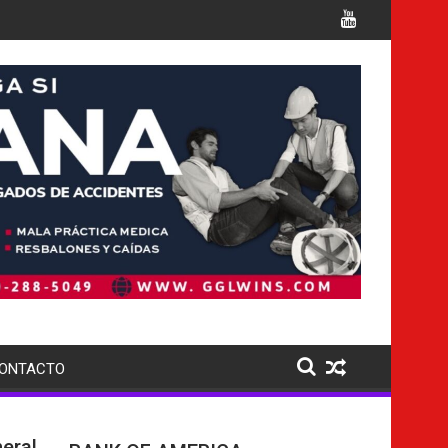
tiples cargos
Italia confirma la muerte de 7 nacionale
ONTACTO
eral