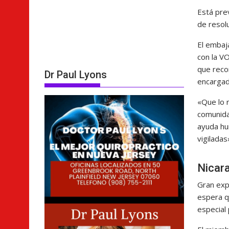
Está pre
de resol
El embaja
con la V
que reco
Dr Paul Lyons
encargad
«Que lo 
comunida
ayuda hu
vigiladas
Nicar
Gran exp
espera q
especial 