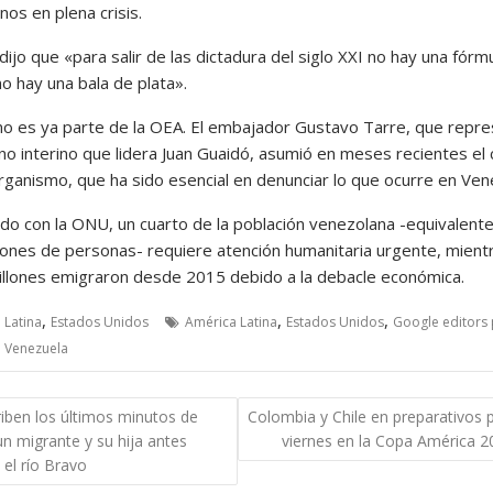
os en plena crisis.
ijo que «para salir de las dictadura del siglo XXI no hay una fórm
o hay una bala de plata».
o es ya parte de la OEA. El embajador Gustavo Tarre, que repr
rno interino que lidera Juan Guaidó, asumió en meses recientes el
organismo, que ha sido esencial en denunciar lo que ocurre en Ven
do con la ONU, un cuarto de la población venezolana -equivalente
llones de personas- requiere atención humanitaria urgente, mient
illones emigraron desde 2015 debido a la debacle económica.
,
,
,
 Latina
Estados Unidos
América Latina
Estados Unidos
Google editors 
,
Venezuela
gación
iben los últimos minutos de
Colombia y Chile en preparativos p
un migrante y su hija antes
viernes en la Copa América 2
das
 el río Bravo