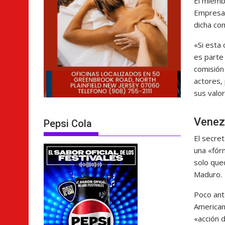
El miembr
Empresa 
dicha com
«Si esta
es parte
comisión 
actores,
sus valor
Venez
Pepsi Cola
El secret
una «fór
solo que
Maduro.
Poco ant
American
«acción 