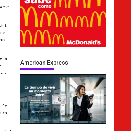
serie
vista
ene
ente
e la
American Express
a
cas
. Se
tica