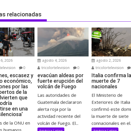
as relacionadas
6, 2026
agosto 4, 2026
agosto 2, 2026
television
0
tricolortelevision
0
tricolortelevision
es, escasez y
evacúan aldeas por
Italia confirma l
o económico,
fuerte erupción del
muerte de 7
ones por las
volcán de Fuego
nacionales
pertos de la
Las autoridades de
El Ministerio de
vierten que
Guatemala declararon
Exteriores de Italia
odría
tirse en una
alerta roja por la
confirmó este dom
ilenciosa’
actividad reciente del
la muerte de siete
s de la ONU en
volcán de Fuego. El...
connacionales en el..
os humanos
América Latina
América Latina