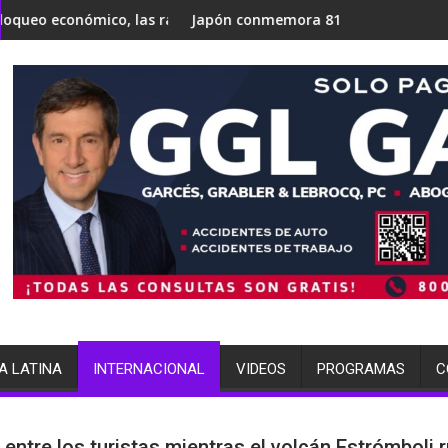
anche, como fiscal general
ones por las que expertos de la ONU advierten que Cuba podría c
Japón conmemora 81 años de Hiroshima mientras crece el deba
evacúan alde
A LATINA
INTERNACIONAL
VIDEOS
PROGRAMAS
C
 entre los turistas mientras el volcán Estrómboli 