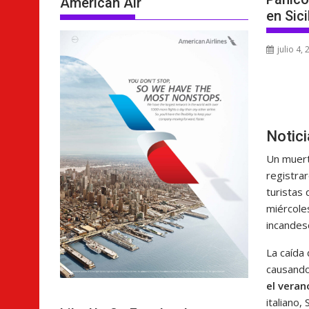
American Air
en Sici
julio 4,
Notic
Un muert
registrar
turistas
miércole
incandes
La caída 
causand
el veran
italiano,