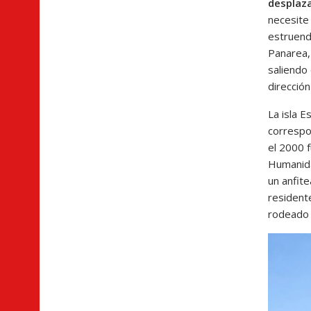
desplaza
necesite
estruendo
Panarea,
saliendo
dirección
La isla 
correspon
el 2000 f
Humanida
un anfite
resident
rodeado 