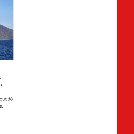
s
 a
o quedó
s.