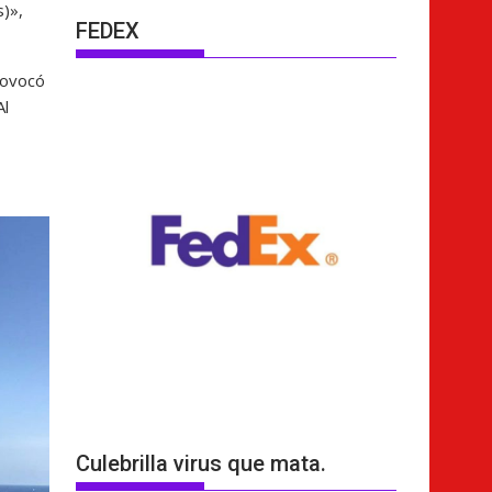
s)»,
FEDEX
rovocó
Al
Culebrilla virus que mata.