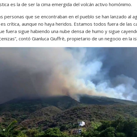
stica es la de ser la cima emergida del volcán activo homónimo.
as personas que se encontraban en el pueblo se han lanzado al ag
 es crítica, aunque no haya heridos. Estamos todos fuera de las c
ue fuera sigue habiendo una nube densa de humo y sigue cayend
 cenizas”, contó Gianluca Giuffrè, propietario de un negocio en la is