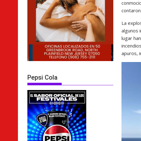
conmocio
contaron
La explo
algunos i
lugar ha
incendios
apuros, i
Pepsi Cola