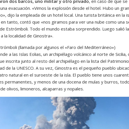
ron dos barcos, uno militar y otro privado
, en caso de que se
 una evacuación. «Vimos la explosión desde el hotel. Hubo un gra
», dijo la empleada de un hotel local. Una turista británica en la i
 en tanto, contó que «nos giramos para ver una nube como una s
 de Estrómboli. Todo el mundo estaba sorprendido. Luego salió l
 a la localidad de Ginostra».
Estrómboli (llamada por algunos el «Faro del Mediterráneo»)
de a las Islas Eolias, un archipiélago volcánico al norte de Sicilia,
ue inscrita junto al resto del archipiélago en la lista del Patrimonio
d de la UNESCO. A su vez, Ginostra es el pequeño pueblo ubica
atro natural en el suroeste de la isla. El pueblo tiene unos cuaren
es permanentes, y menos de una docena de mulas y burros, tod
de olivos, limoneros, alcaparras y nopales.