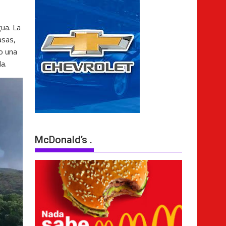
ua. La
asas,
o una
la.
McDonald’s .