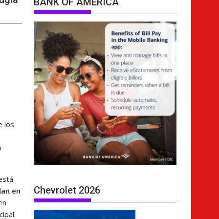
BANK OF AMERICA
e los
o
está
Chevrolet 2026
dan en
en
cipal