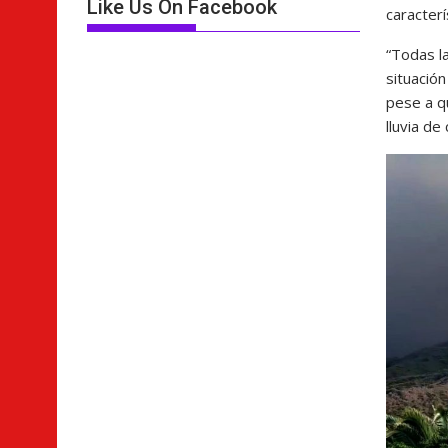
Like Us On Facebook
caracterí
“Todas l
situación
pese a q
lluvia de