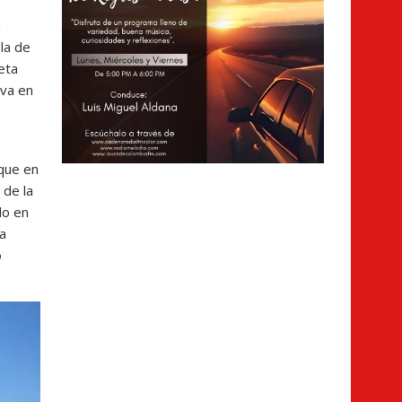
n
sla de
eta
ava en
 que en
 de la
do en
ta
o