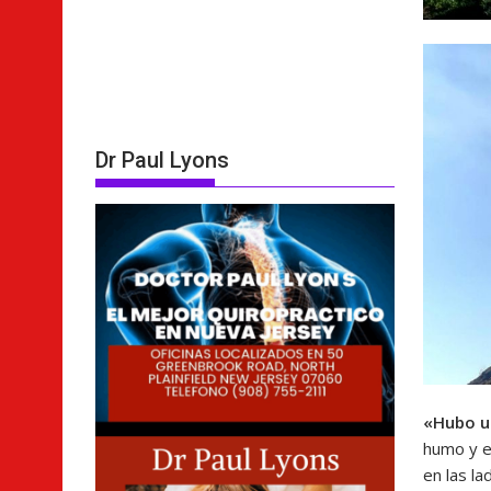
Dr Paul Lyons
«Hubo u
humo y e
en las la