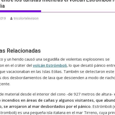
lia
 2019
tricolortelevision
ias Relacionadas
o y un herido causó una seguidilla de violentas explosiones se
on en el cráter del
volcán Estrómboli
, lo que desató pánico entr
 que vacacionaban en las Islas Eólias. También se detectaron este
s dos desbordamientos de lava que descienden a modo de riach
cente.
de material desde el interior del cono -de 927 metros de altura- 
o
incendios en áreas de cañas y algunos visitantes, que abun
o, se arrojaron al mar desbordados por el pánico
. Estrómboli (
 Stromboli) es una pequeña isla italiana en el mar Tirreno, cuya prin