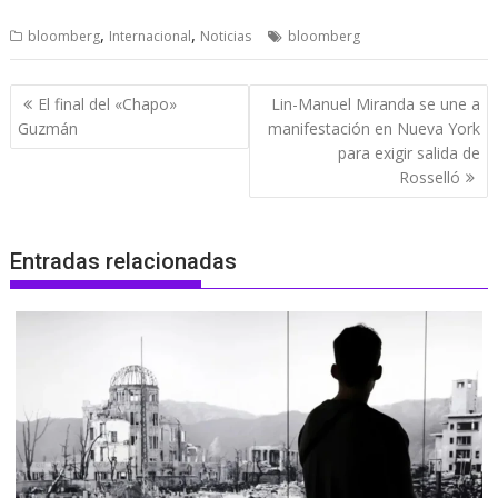
,
,
bloomberg
Internacional
Noticias
bloomberg
Navegación
El final del «Chapo»
Lin-Manuel Miranda se une a
de
Guzmán
manifestación en Nueva York
entradas
para exigir salida de
Rosselló
Entradas relacionadas