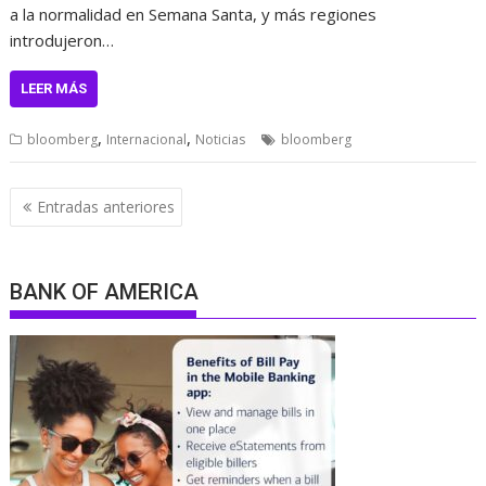
a la normalidad en Semana Santa, y más regiones
introdujeron…
LEER MÁS
,
,
bloomberg
Internacional
Noticias
bloomberg
Navegación
Entradas anteriores
de
entradas
BANK OF AMERICA