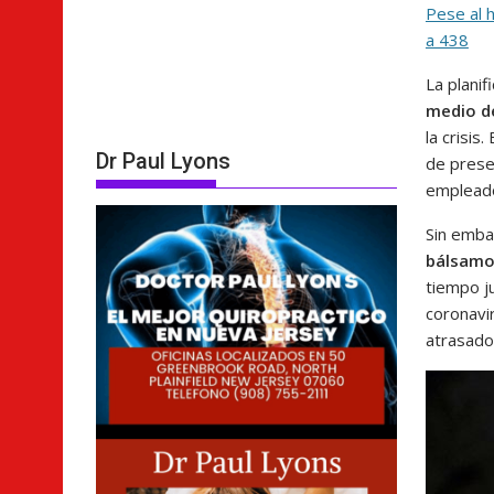
Pese al 
a 438
La planif
medio d
la crisis
Dr Paul Lyons
de prese
empleado
Sin emba
bálsam
tiempo ju
coronavi
atrasado