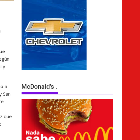
s
que
según
l y
McDonald’s .
to
a
y San
te
ez que
o