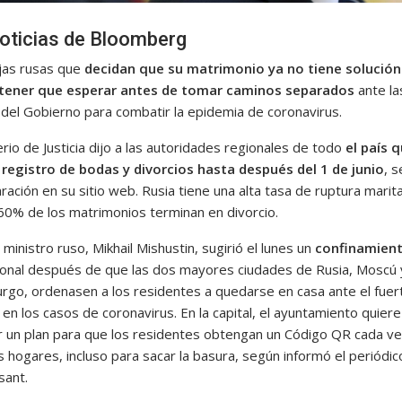
oticias de Bloomberg
jas rusas que
decidan que su matrimonio ya no tiene solución
 tener que esperar antes de tomar caminos separados
ante la
del Gobierno para combatir la epidemia de coronavirus.
erio de Justicia dijo a las autoridades regionales de todo
el país 
 registro de bodas y divorcios hasta después del 1 de junio
, 
ración en su sitio web. Rusia tiene una alta tasa de ruptura marita
 60% de los matrimonios terminan en divorcio.
 ministro ruso, Mikhail Mishustin, sugirió el lunes un
confinamien
cional después de que las dos mayores ciudades de Rusia, Moscú 
rgo, ordenasen a los residentes a quedarse en casa ante el fuer
n los casos de coronavirus. En la capital, el ayuntamiento quiere
ir un plan para que los residentes obtengan un Código QR cada v
 hogares, incluso para sacar la basura, según informó el periódic
ant.