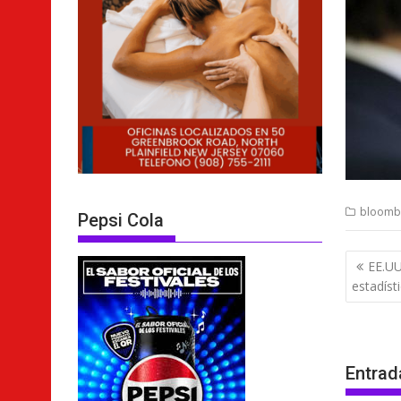
bloomb
Pepsi Cola
Nave
EE.UU
de
estadíst
entra
Entrad