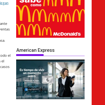
llegan
rante
 ventas
asa.
American Express
todo el
 el
 casos