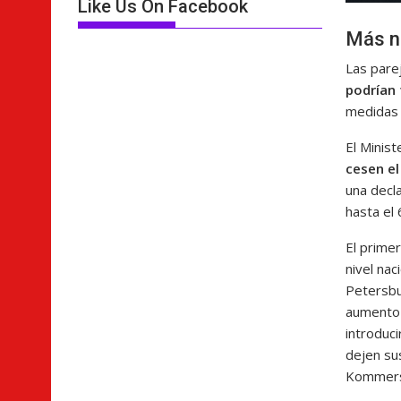
Like Us On Facebook
Más n
Las pare
podrían
medidas 
El Minist
cesen el
una decla
hasta el
El primer
nivel na
Petersbu
aumento e
introduc
dejen sus
Kommers