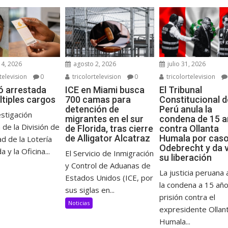
4, 2026
agosto 2, 2026
julio 31, 2026
television
0
tricolortelevision
0
tricolortelevision
ó arrestada
ICE en Miami busca
El Tribunal
ltiples cargos
700 camas para
Constitucional d
detención de
Perú anula la
stigación
migrantes en el sur
condena de 15 
 de la División de
de Florida, tras cierre
contra Ollanta
de Alligator Alcatraz
Humala por cas
d de la Lotería
Odebrecht y da v
a y la Oficina...
El Servicio de Inmigración
su liberación
y Control de Aduanas de
La justicia peruana 
Estados Unidos (ICE, por
la condena a 15 añ
sus siglas en...
prisión contra el
Noticias
expresidente Ollan
Humala...