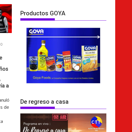
Productos GOYA
0
e
años
o
ía a
anuló
De regreso a casa
os de
ta