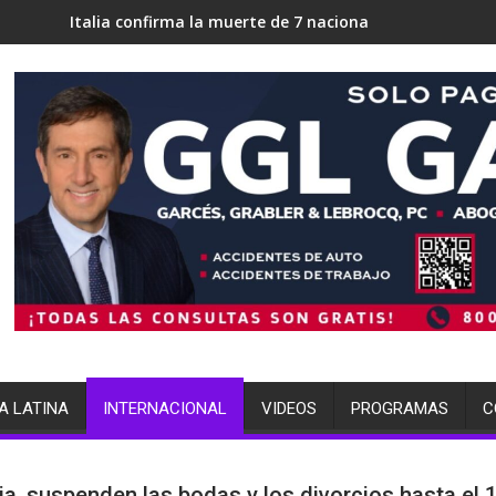
nfirma la muerte de 7 nacionales
ICE en Miami busca 700 
A LATINA
INTERNACIONAL
VIDEOS
PROGRAMAS
C
ia, suspenden las bodas y los divorcios hasta el 