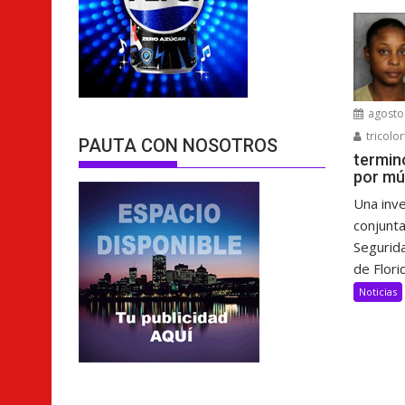
agosto 
tricolor
PAUTA CON NOSOTROS
termin
por mú
Una inve
conjunta
Segurida
de Florid
Noticias