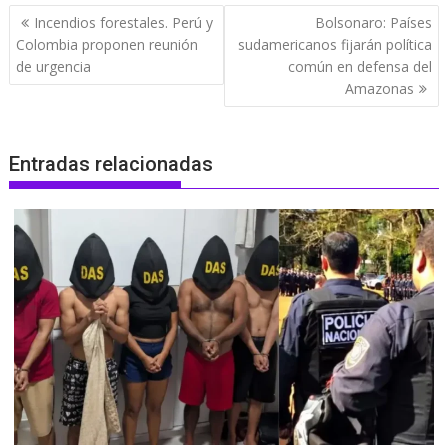
Navegación
Incendios forestales. Perú y
Bolsonaro: Países
de
Colombia proponen reunión
sudamericanos fijarán política
entradas
de urgencia
común en defensa del
Amazonas
Entradas relacionadas