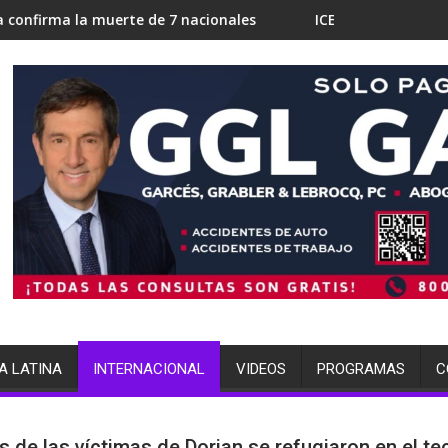
te de 7 nacionales
ICE en Miami busca 700 camas para dete
A LATINA
INTERNACIONAL
VIDEOS
PROGRAMAS
C
 de las víctimas de Dorian se refugiaron en el te