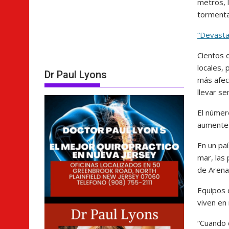
metros, 
tormenta
“Devasta
Cientos 
locales,
Dr Paul Lyons
más afec
llevar s
El númer
aumente 
En un pa
mar, las
de Arena
Equipos 
viven en 
“Cuando d