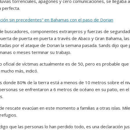
lluvias torrenciales, apagones y cero comunicaciones, se llegaba 
 perfecta.
ción sin precedentes” en Bahamas con el paso de Dorian
de buscadores, componentes extranjeros y fuerzas de seguridad
 puerta de puerta en puerta a través de Abaco y Gran Bahama, las 
tadas por el ataque de Dorian la semana pasada. Sands dijo que 
emanas o meses terminar su trabajo.
o oficial de víctimas actualmente es de 50, pero es probable que
mucho más, indicó.
ís donde 80% de la tierra está a menos de 10 metros sobre el niv
 personas se enfrentaron a 6 metros de océano en su patio, en el
s.
de rescate evacúan en este momento a familias a otras islas. Mil
refugios.
igo que las personas lo han perdido todo, es una declaración just