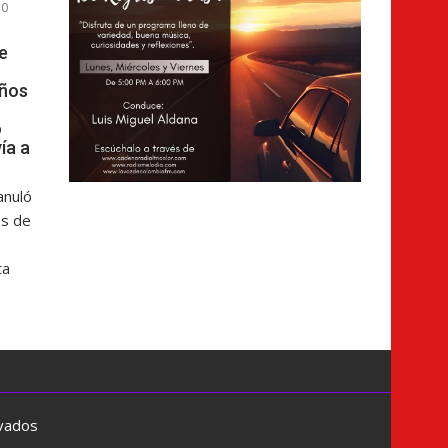
0
e
años
o
ía a
anuló
os de
ta
rvados