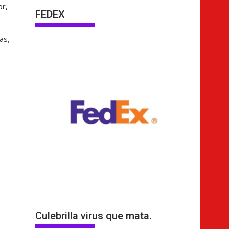
or,
FEDEX
as,
Culebrilla virus que mata.