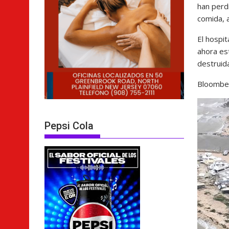
han perdi
comida, 
El hospi
ahora est
destruida
Bloombe
Pepsi Cola