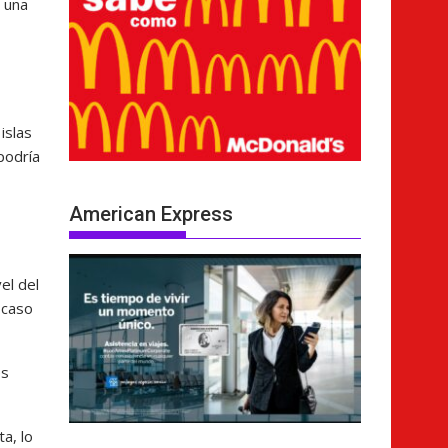
a una
islas
podría
American Express
el del
 caso
es
a, lo