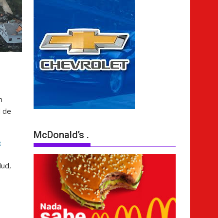
n
d de
McDonald’s .
e
lud,