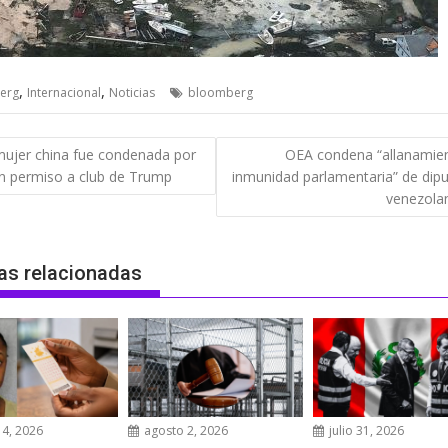
,
,
erg
Internacional
Noticias
bloomberg
gación
ujer china fue condenada por
OEA condena “allanamie
in permiso a club de Trump
inmunidad parlamentaria” de dip
das
venezola
as relacionadas
4, 2026
agosto 2, 2026
julio 31, 2026