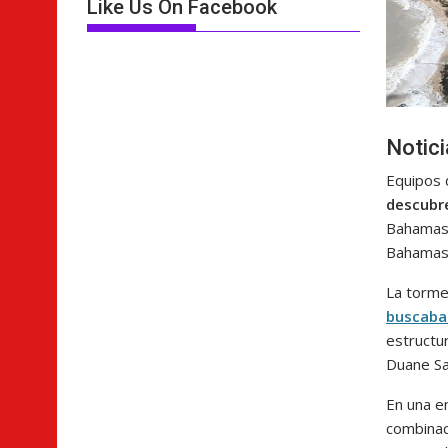
Like Us On Facebook
Notic
Equipos 
descubr
Bahamas
Bahamas
La torme
buscaban
estructu
Duane Sa
En una en
combinac