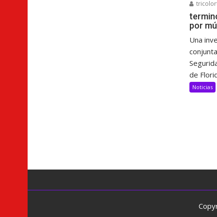
tricolor
termin
por mú
Una inve
conjunta
Segurida
de Florid
Noticias
Copyr