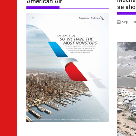
American Air
se aho
septiem