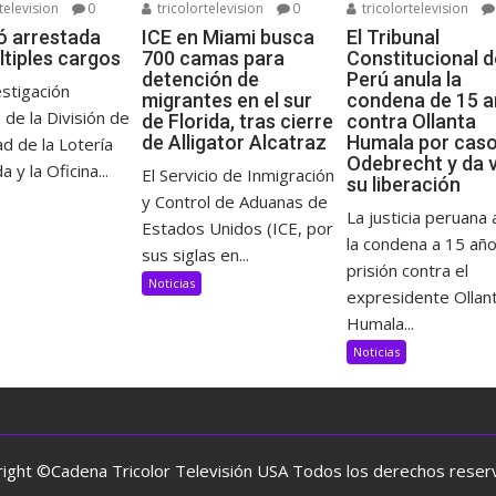
television
0
tricolortelevision
0
tricolortelevision
ó arrestada
ICE en Miami busca
El Tribunal
ltiples cargos
700 camas para
Constitucional d
detención de
Perú anula la
stigación
migrantes en el sur
condena de 15 
 de la División de
de Florida, tras cierre
contra Ollanta
de Alligator Alcatraz
Humala por cas
d de la Lotería
Odebrecht y da v
a y la Oficina...
El Servicio de Inmigración
su liberación
y Control de Aduanas de
La justicia peruana 
Estados Unidos (ICE, por
la condena a 15 añ
sus siglas en...
prisión contra el
Noticias
expresidente Ollan
Humala...
Noticias
ight ©Cadena Tricolor Televisión USA Todos los derechos rese