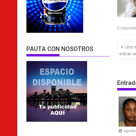
bloomb
Nave
Una m
PAUTA CON NOSOTROS
de
entrar s
entra
Entrad
agosto 