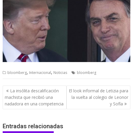
,
,
bloomberg
Internacional
Noticias
bloomberg
Navegación
La insólita descalificación
El look informal de Letizia para
de
machista que recibió una
la vuelta al colegio de Leonor
entradas
nadadora en una competencia
y Sofía
Entradas relacionadas